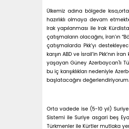
Ülkemiz adına bölgede kısa,ort
hazırlıklı olmaya devam etmekte
Irak yapılanması ile Irak Kürdist
çatışmaların olacağını, İran’ın “Bö
çatışmalarda Pkk’yı destekleyec
karşın ABD ve İsrail’in Pkk’nın İra
yaşayan Güney Azerbaycan'lı Türkl
bu iç karışıklıkları nedeniyle Azerb
başlatacağını değerlendiriyorum
Orta vadede ise (5-10 yıl) Suriy
Sistemi ile Suriye asgari beş E
Türkmenler ile Kürtler mutlaka yer