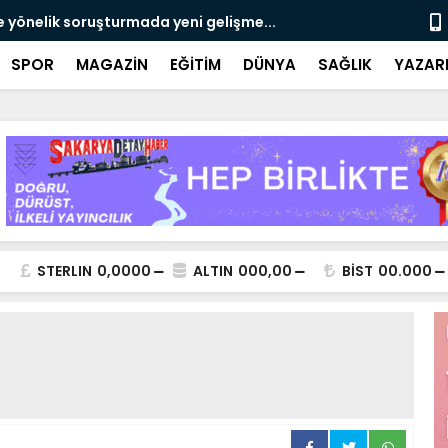
e yönelik soruşturmada yeni gelişme...
Çalışma, ran
SPOR
MAGAZİN
EĞİTİM
DÜNYA
SAĞLIK
YAZAR
STERLIN
0,0000
ALTIN
000,00
BİST
00.000