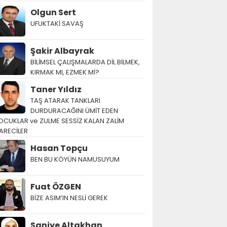
Olgun Sert
UFUKTAKİ SAVAŞ
Şakir Albayrak
BİLİMSEL ÇALIŞMALARDA DİL BİLMEK,
KIRMAK MI, EZMEK Mİ?
Taner Yıldız
TAŞ ATARAK TANKLARI
DURDURACAĞINI ÜMİT EDEN
OCUKLAR ve ZULME SESSİZ KALAN ZALİM
ARECİLER
Hasan Topçu
BEN BU KÖYÜN NAMUSUYUM
Fuat ÖZGEN
BİZE ASIM’IN NESLİ GEREK
Saniye Altakhan