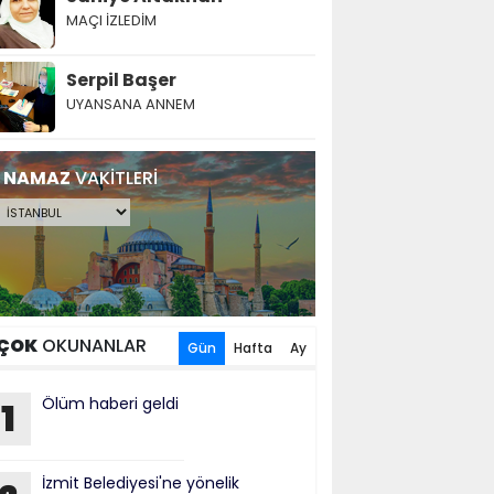
MAÇI İZLEDİM
Serpil Başer
UYANSANA ANNEM
NAMAZ
VAKİTLERİ
ÇOK
OKUNANLAR
Gün
Hafta
Ay
Ölüm haberi geldi
1
İzmit Belediyesi'ne yönelik