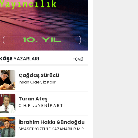
KÖŞE
YAZARLARI
TÜMÜ
Çağdaş Sürücü
İnsan Gider, İz Kalır
Turan Ateş
C. H. P. ve Y E N İ P A R T İ
İbrahim Hakkı Gündoğdu
SİYASET “ÖZEL”LE KAZANABİLİR Mİ?