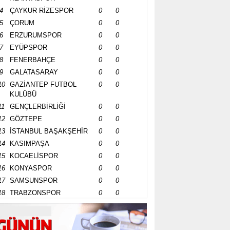
4
ÇAYKUR RİZESPOR
0
0
5
ÇORUM
0
0
6
ERZURUMSPOR
0
0
7
EYÜPSPOR
0
0
8
FENERBAHÇE
0
0
9
GALATASARAY
0
0
10
GAZİANTEP FUTBOL
0
0
KULÜBÜ
11
GENÇLERBİRLİĞİ
0
0
12
GÖZTEPE
0
0
13
İSTANBUL BAŞAKŞEHİR
0
0
14
KASIMPAŞA
0
0
15
KOCAELİSPOR
0
0
16
KONYASPOR
0
0
17
SAMSUNSPOR
0
0
18
TRABZONSPOR
0
0