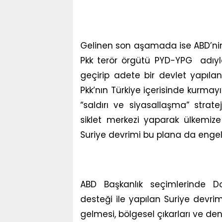
Gelinen son aşamada ise ABD’nin a
Pkk terör örgütü PYD-YPG adıyla
geçirip adete bir devlet yapıla
Pkk’nın Türkiye içerisinde kurmay
“saldırı ve siyasallaşma” strate
siklet merkezi yaparak ülkemiz
Suriye devrimi bu plana da engel
ABD Başkanlık seçimlerinde Do
desteği ile yapılan Suriye devrim
gelmesi, bölgesel çıkarları ve d