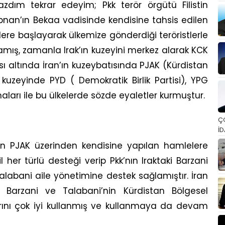
dım tekrar edeyim; Pkk terör örgütü Filistin
bnan’ın Bekaa vadisinde kendisine tahsis edilen
lere başlayarak ülkemize gönderdiği teröristlerle
amış, zamanla Irak’ın kuzeyini merkez alarak KCK
tısı altında İran’ın kuzeybatısında PJAK (Kürdistan
kuzeyinde PYD ( Demokratik Birlik Partisi), YPG
aları ile bu ülkelerde sözde eyaletler kurmuştur.
Ç
İD
lan PJAK üzerinden kendisine yapılan hamlelere
l her türlü desteği verip Pkk’nın Iraktaki Barzani
alabani aile yönetimine destek sağlamıştır. İran
arzani ve Talabani’nin Kürdistan Bölgesel
ını çok iyi kullanmış ve kullanmaya da devam