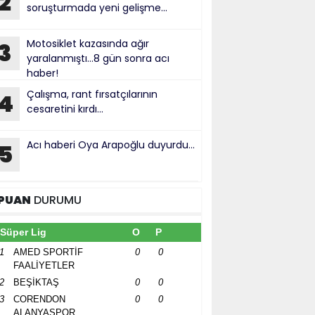
2
soruşturmada yeni gelişme...
Motosiklet kazasında ağır
3
yaralanmıştı...8 gün sonra acı
haber!
Çalışma, rant fırsatçılarının
4
cesaretini kırdı...
Acı haberi Oya Arapoğlu duyurdu...
5
PUAN
DURUMU
Süper Lig
O
P
1
AMED SPORTİF
0
0
FAALİYETLER
2
BEŞİKTAŞ
0
0
3
CORENDON
0
0
ALANYASPOR