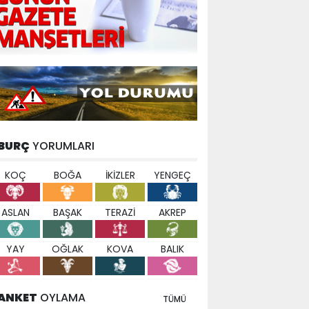
BURÇ
YORUMLARI
KOÇ
BOĞA
İKİZLER
YENGEÇ
ASLAN
BAŞAK
TERAZİ
AKREP
YAY
OĞLAK
KOVA
BALIK
ANKET
OYLAMA
TÜMÜ