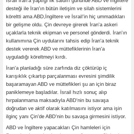
İsrail İran’a yaptığı ilk saldırı gününde ABD ve İngiltere
desteği ile İran’ın bütün iletişim ve silah sistemlerini
köreltti ama ABD,İngiltere ve İsrail’in hiç ummadıkları
bir gelişme oldu. Çin devreye girerek İran’a askeri
uçaklarla teknik ekipman ve personel gönderdi. İran’ın
kullanımına Çin uydularını tahsis edip İran’a teknik
destek vererek ABD ve müttefiklerinin İran’a
uyguladığı köreltmeyi kırdı.
İran’a planladığı süre zarfında diz çöktürüp iç
karışıklık çıkartıp parçalanması evresini şimdilik
başaramayan ABD ve müttefikleri şu an için biraz
paniklemeye başladılar. İsrail hızlı sonuç alıp
hırpalanmama maksadıyla ABD’nin bu savaşa
doğrudan ve aktif olarak katılmasını istiyor ama işin
ilginç yanı Çin’de ABD’nin bu savaşa girmesini istiyor.
ABD ve İngiltere yapacakları Çin hamleleri için