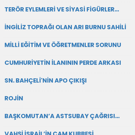
TERÖR EYLEMLERİ VE SİYASİ FİGÜRLER...
İNGİLİZ TOPRAĞI OLAN ARI BURNU SAHİLİ
MİLLİ EĞİTİM VE ÖĞRETMENLER SORUNU
CUMHURİYETİN İLANININ PERDE ARKASI
SN. BAHÇELİ'NİN APO ÇIKIŞI
ROJİN
BAŞKOMUTAN’A ASTSUBAY ÇAĞRISI...
VAHŞİ İSRAİL’İN CAM KUBBESİ