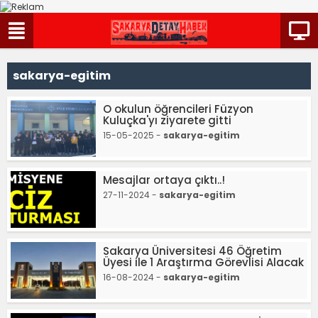
sakarya-egitim
O okulun öğrencileri Füzyon
Kuluçka'yı ziyarete gitti
15-05-2025 -
sakarya-egitim
Mesajlar ortaya çıktı..!
27-11-2024 -
sakarya-egitim
Sakarya Üniversitesi 46 Öğretim
Üyesi ile 1 Araştırma Görevlisi Alacak
16-08-2024 -
sakarya-egitim