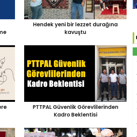
Sakaryaspor'un rakibi Altınordu
Sakaryalı tekn
ligden çekildi!
canlı yayında
Hendek yeni bir lezzet durağına
sözl
tme
kavuştu
ere
PTTPAL Güvenlik Görevlilerinden
Kadro Beklentisi