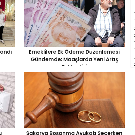
landı
Emeklilere Ek Ödeme Düzenlemesi
Gündemde: Maaşlarda Yeni Artış
Beklentisi
u
Sakarya Boşanma Avukatı Seçerken