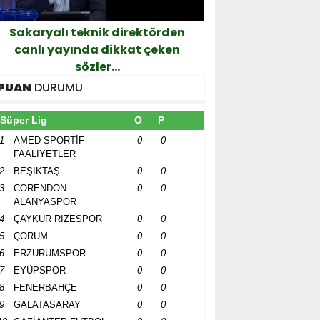
ik direktörden
Ertelenmişti...
 dikkat çeken
er...
PUAN
DURUMU
Süper Lig
O
P
1
AMED SPORTİF
0
0
FAALİYETLER
2
BEŞİKTAŞ
0
0
3
CORENDON
0
0
ALANYASPOR
4
ÇAYKUR RİZESPOR
0
0
5
ÇORUM
0
0
6
ERZURUMSPOR
0
0
7
EYÜPSPOR
0
0
8
FENERBAHÇE
0
0
9
GALATASARAY
0
0