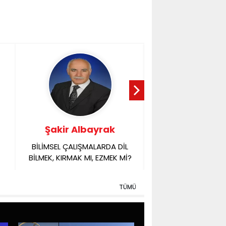
Şakir Albayrak
Taner Yıl
BİLİMSEL ÇALIŞMALARDA DİL
TAŞ ATARAK TA
BİLMEK, KIRMAK MI, EZMEK Mİ?
DURDURACAĞINI Ü
ÇOCUKLAR ve ZULM
KALAN ZALİM İDA
TÜMÜ