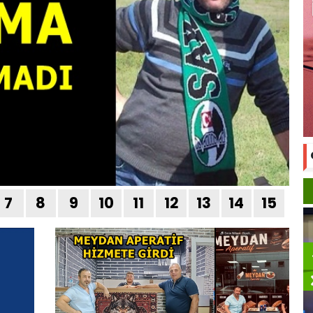
7
8
9
10
11
12
13
14
15