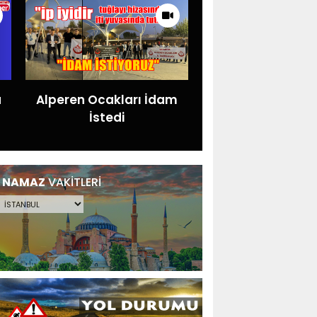
a
Alperen Ocakları İdam
İstedi
NAMAZ
VAKİTLERİ