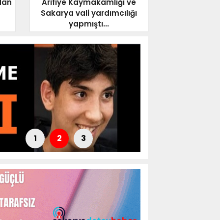
dan
Arifiye Kaymakamlığı ve
Sakarya vali yardımcılığı
yapmıştı...
1
2
3