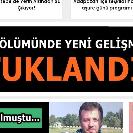
tepe'de Yerin Altından Su
Adapazarı ilçe teşkilatın
Çıkıyor!
aşure günü programı