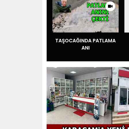
TAŞOCAĞINDA PATLAMA
ANI
jandarmadan nefes
kesen kovalamaca