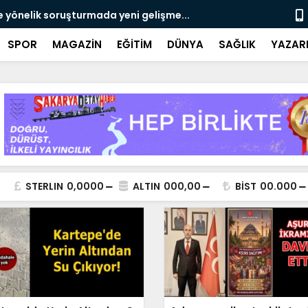
e yönelik soruşturmada yeni gelişme...
Çalışma, ran
SPOR
MAGAZİN
EĞİTİM
DÜNYA
SAĞLIK
YAZAR
STERLIN
0,0000
ALTIN
000,00
BİST
00.000