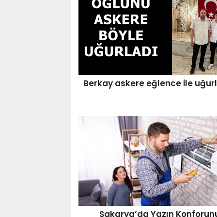
Berkay askere eğlence ile uğur
Sakarya’da Yazın Konforun