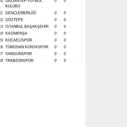
10
GAZİANTEP FUTBOL
0
0
KULÜBÜ
11
GENÇLERBİRLİĞİ
0
0
12
GÖZTEPE
0
0
13
İSTANBUL BAŞAKŞEHİR
0
0
14
KASIMPAŞA
0
0
15
KOCAELİSPOR
0
0
16
TÜMOSAN KONYASPOR
0
0
17
SAMSUNSPOR
0
0
18
TRABZONSPOR
0
0