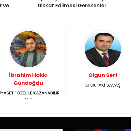
r ve
Dikkat Edilmesi Gerekenler
İbrahim Hakkı
Olgun Sert
Gündoğdu
UFUKTAKİ SAVAŞ
İYASET “ÖZEL”LE KAZANABİLİR
Mİ?