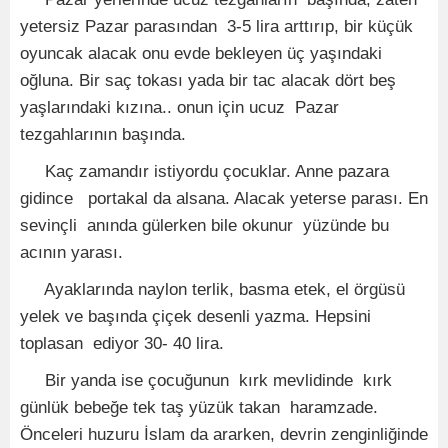
yetersiz Pazar parasından 3-5 lira arttırıp, bir küçük
oyuncak alacak onu evde bekleyen üç yaşındaki
oğluna. Bir saç tokası yada bir tac alacak dört beş
yaşlarındaki kızına.. onun için ucuz Pazar
tezgahlarının başında.
Kaç zamandır istiyordu çocuklar. Anne pazara
gidince portakal da alsana. Alacak yeterse parası. En
sevinçli anında gülerken bile okunur yüzünde bu
acının yarası.
Ayaklarında naylon terlik, basma etek, el örgüsü
yelek ve başında çiçek desenli yazma. Hepsini
toplasan ediyor 30- 40 lira.
Bir yanda ise çocuğunun kırk mevlidinde kırk
günlük bebeğe tek taş yüzük takan haramzade.
Önceleri huzuru İslam da ararken, devrin zenginliğinde