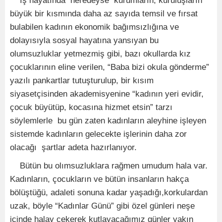
İş hayatında neredeyse kurumların, kuruluşların
büyük bir kısmında daha az sayıda temsil ve fırsat
bulabilen kadının ekonomik bağımsızlığına ve
dolayısıyla sosyal hayatına yansıyan bu
olumsuzluklar yetmezmiş gibi, bazı okullarda kız
çocuklarının eline verilen, “Baba bizi okula gönderme”
yazılı pankartlar tutuşturulup, bir kısım
siyasetçisinden akademisyenine “kadının yeri evidir,
çocuk büyütüp, kocasına hizmet etsin” tarzı
söylemlerle bu gün zaten kadınların aleyhine işleyen
sistemde kadınların gelecekte işlerinin daha zor
olacağı şartlar adeta hazırlanıyor.
Bütün bu olımsuzluklara rağmen umudum hala var.
Kadınların, çocukların ve bütün insanların hakça
bölüştüğü, adaleti sonuna kadar yaşadığı,korkulardan
uzak, böyle “Kadınlar Günü” gibi özel günleri neşe
içinde halay çekerek kutlayacağımız günler yakın