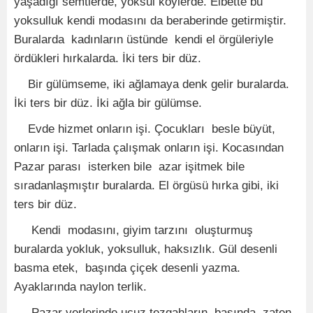
yaşadığı semtlerde, yoksul köylerde. Elbette bu
yoksulluk kendi modasını da beraberinde getirmiştir.
Buralarda kadınların üstünde kendi el örgüleriyle
ördükleri hırkalarda. İki ters bir düz.
Bir gülümseme, iki ağlamaya denk gelir buralarda.
İki ters bir düz. İki ağla bir gülümse.
Evde hizmet onların işi. Çocukları besle büyüt,
onların işi. Tarlada çalışmak onların işi. Kocasından
Pazar parası isterken bile azar işitmek bile
sıradanlaşmıştır buralarda. El örgüsü hırka gibi, iki
ters bir düz.
Kendi modasını, giyim tarzını oluşturmuş
buralarda yokluk, yoksulluk, haksızlık. Gül desenli
basma etek, başında çiçek desenli yazma.
Ayaklarında naylon terlik.
Pazar yerlerinde ucuz tezgahların başında, zaten