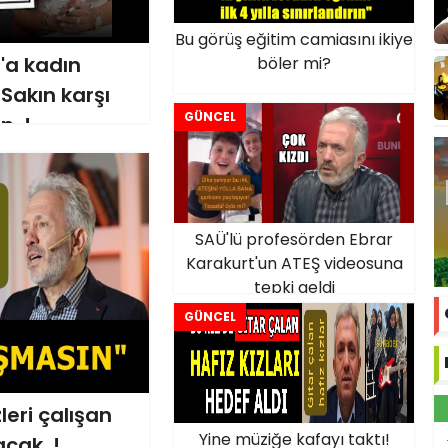
Bu görüş eğitim camiasını ikiye
'a kadın
böler mi?
 Sakın karşı
GÜNCEL
n..!
SAÜ'lü profesörden Ebrar
Karakurt'un ATEŞ videosuna
tepki geldi
GÜNCEL
leri çalışan
Yine müziğe kafayı taktı!
acak..!