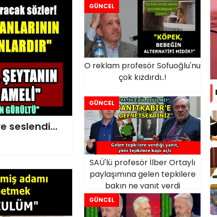
GÜNCEL
O reklam profesör Sofuoğlu'nu
çok kızdırdı..!
GÜNCEL
e seslendi...
SAÜ'lü profesör İlber Ortaylı
paylaşımına gelen tepkilere
bakın ne yanıt verdi
GÜNCEL