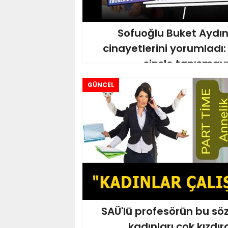
Sofuoğlu Buket Aydın
cinayetlerini yorumladı:
cinsle tanışmayı
GÜNCEL
SAÜ'lü profesörün bu söz
kadınları çok kızdır