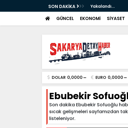
ştiri...
SON DAKİKA
Yakalandı...
GÜNCEL
EKONOMİ
SİYASET
DOLAR
0,0000
EURO
0,0000
Ebubekir Sofuoğ
Son dakika Ebubekir Sofuoğlu haberl
sıcak gelişmeleri sayfamızdan takip
listeleniyor.