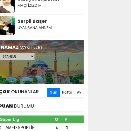
MAÇI İZLEDİM
Serpil Başer
UYANSANA ANNEM
NAMAZ
VAKİTLERİ
ÇOK
OKUNANLAR
Gün
Hafta
Ay
PUAN
DURUMU
Süper Lig
O
P
1
AMED SPORTİF
0
0