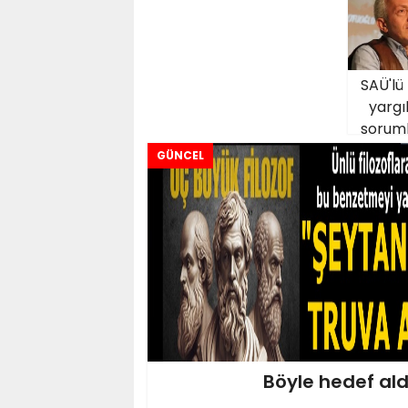
SAÜ'lü
yargı
soruml
GÜNCEL
Böyle hedef aldı