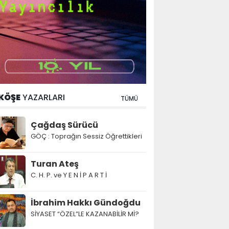
KÖŞE
YAZARLARI
TÜMÜ
Çağdaş Sürücü
GÖÇ : Toprağın Sessiz Öğrettikleri
Turan Ateş
C. H. P. ve Y E N İ P A R T İ
İbrahim Hakkı Gündoğdu
SİYASET “ÖZEL”LE KAZANABİLİR Mİ?