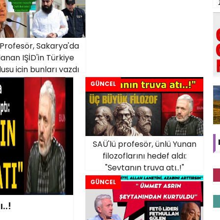
 Profesör, Sakarya'da
lanan IŞİD'in Türkiye
usu için bunları yazdı
GÜNCEL
SAÜ'lü profesör, ünlü Yunan
filozoflarını hedef aldı:
"Şeytanın truva atı..!"
GÜNCEL
..!