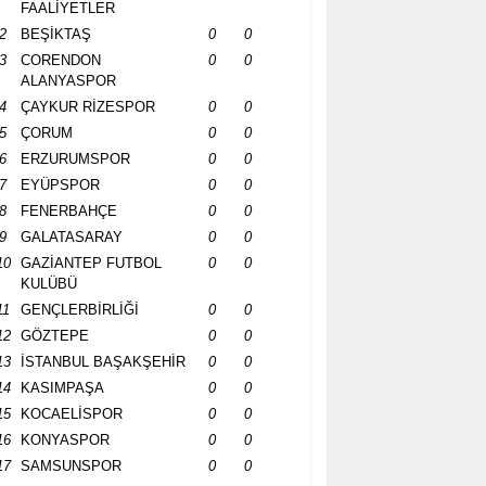
FAALİYETLER
2
BEŞİKTAŞ
0
0
3
CORENDON
0
0
ALANYASPOR
4
ÇAYKUR RİZESPOR
0
0
5
ÇORUM
0
0
6
ERZURUMSPOR
0
0
7
EYÜPSPOR
0
0
8
FENERBAHÇE
0
0
9
GALATASARAY
0
0
10
GAZİANTEP FUTBOL
0
0
KULÜBÜ
11
GENÇLERBİRLİĞİ
0
0
12
GÖZTEPE
0
0
13
İSTANBUL BAŞAKŞEHİR
0
0
14
KASIMPAŞA
0
0
15
KOCAELİSPOR
0
0
16
KONYASPOR
0
0
17
SAMSUNSPOR
0
0