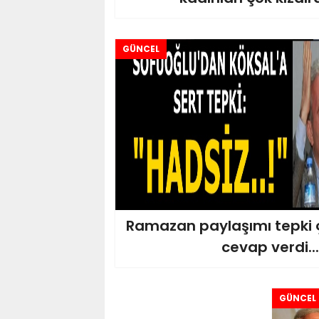
GÜNCEL
Ramazan paylaşımı tepki 
cevap verdi...
GÜNCEL