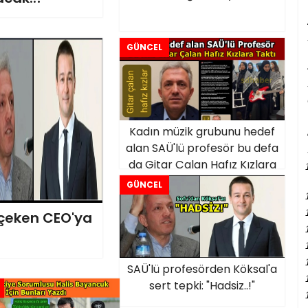
GÜNCEL
Kadın müzik grubunu hedef
alan SAÜ'lü profesör bu defa
da Gitar Çalan Hafız Kızlara
Taktı
GÜNCEL
çeken CEO'ya
SAÜ'lü profesörden Köksal'a
sert tepki: "Hadsiz..!"