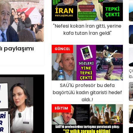
"Nefesi kokan İran gitti, yerine
kafa tutan İran geldi"
lı paylaşımı
GÜNCEL
Ç
İD
SAÜ'lü profesör bu defa
başörtülü kadın gitaristi hedef
aldı..!
EĞİTİM