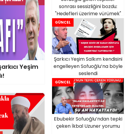
sonrası sessizliğini bozdu:
"Hedefleri üzerime yürümek"
GÜNCEL
Şarkıcı Yeşim Salkım kendisini
şarkıcı Yeşim
engelleyen Sofuoğlu’na böyle
seslendi
ı!
GÜNCEL
Ebubekir Sofuoğlu’ndan tepki
çeken İkbal Uzuner yorumu