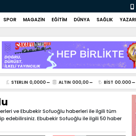
Ulusal ve y
SPOR
MAGAZİN
EĞİTİM
DÜNYA
SAĞLIK
YAZAR
STERLIN
0,0000
ALTIN
000,00
BİST
00.000
lu
eri ve Ebubekir Sofuoğlu haberleri ile ilgili tüm
 edebilirsiniz. Ebubekir Sofuoğlu ile ilgili 50 haber