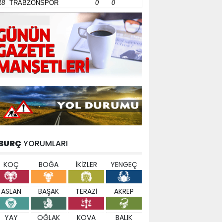
18
TRABZONSPOR
0
0
BURÇ
YORUMLARI
KOÇ
BOĞA
İKİZLER
YENGEÇ
ASLAN
BAŞAK
TERAZİ
AKREP
YAY
OĞLAK
KOVA
BALIK