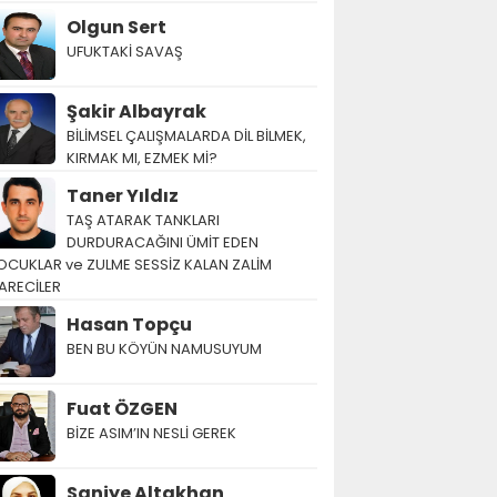
Olgun Sert
UFUKTAKİ SAVAŞ
Şakir Albayrak
BİLİMSEL ÇALIŞMALARDA DİL BİLMEK,
KIRMAK MI, EZMEK Mİ?
Taner Yıldız
TAŞ ATARAK TANKLARI
DURDURACAĞINI ÜMİT EDEN
OCUKLAR ve ZULME SESSİZ KALAN ZALİM
ARECİLER
Hasan Topçu
BEN BU KÖYÜN NAMUSUYUM
Fuat ÖZGEN
BİZE ASIM’IN NESLİ GEREK
Saniye Altakhan