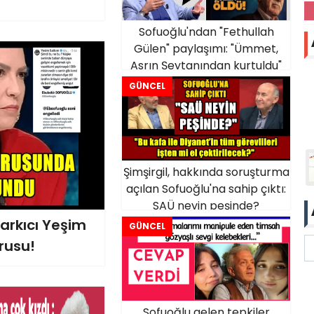
Sofuoğlu'ndan "Fethullah
Gülen" paylaşımı: "Ümmet,
Asrın Şeytanından kurtuldu"
GÜNCEL
Şimşirgil, hakkında soruşturma
açılan Sofuoğlu'na sahip çıktı:
SAÜ neyin peşinde?
arkıcı Yeşim
GÜNCEL
rusu!
Sofuoğlu gelen tepkiler