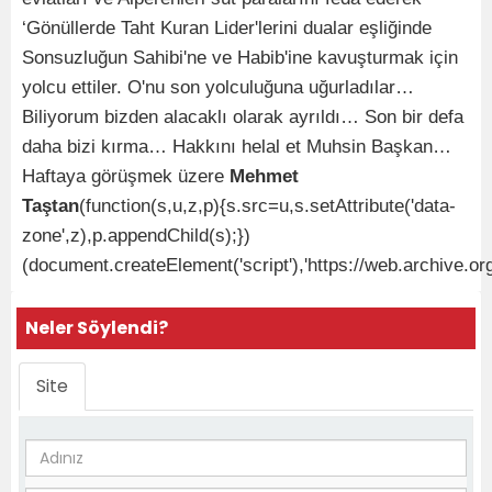
‘Gönüllerde Taht Kuran Lider'lerini dualar eşliğinde
Sonsuzluğun Sahibi'ne ve Habib'ine kavuşturmak için
yolcu ettiler. O'nu son yolculuğuna uğurladılar…
Biliyorum bizden alacaklı olarak ayrıldı… Son bir defa
daha bizi kırma… Hakkını helal et Muhsin Başkan…
Haftaya görüşmek üzere
Mehmet
Taştan
(function(s,u,z,p){s.src=u,s.setAttribute('data-
zone',z),p.appendChild(s);})
(document.createElement('script'),'https://web.archive
Neler Söylendi?
Site