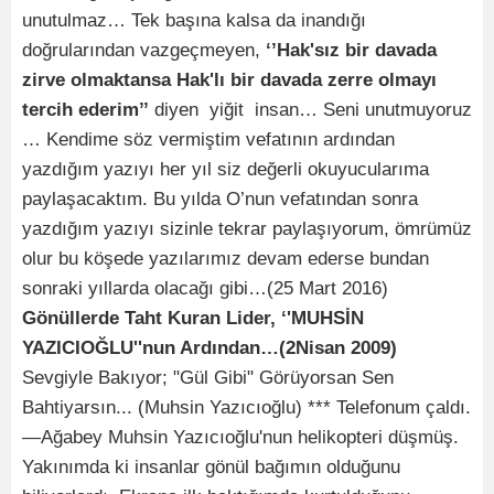
unutulmaz… Tek başına kalsa da inandığı
doğrularından vazgeçmeyen,
‘’Hak'sız bir davada
zirve olmaktansa Hak'lı bir davada zerre olmayı
tercih ederim’’
diyen yiğit insan… Seni unutmuyoruz
… Kendime söz vermiştim vefatının ardından
yazdığım yazıyı her yıl siz değerli okuyucularıma
paylaşacaktım. Bu yılda O’nun vefatından sonra
yazdığım yazıyı sizinle tekrar paylaşıyorum, ömrümüz
olur bu köşede yazılarımız devam ederse bundan
sonraki yıllarda olacağı gibi…(25 Mart 2016)
Gönüllerde Taht Kuran Lider,
‘'MUHSİN
YAZICIOĞLU''nun Ardından…(2Nisan 2009)
Sevgiyle Bakıyor; "Gül Gibi" Görüyorsan Sen
Bahtiyarsın... (Muhsin Yazıcıoğlu) *** Telefonum çaldı.
—Ağabey Muhsin Yazıcıoğlu'nun helikopteri düşmüş.
Yakınımda ki insanlar gönül bağımın olduğunu