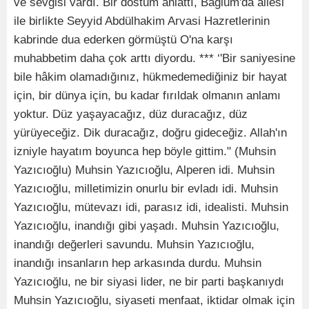
ve sevgisi vardı. Bir dostum anlattı, Bağlum'da ailesi
ile birlikte Seyyid Abdülhakim Arvasi Hazretlerinin
kabrinde dua ederken görmüştü O'na karşı
muhabbetim daha çok arttı diyordu. *** ‘'Bir saniyesine
bile hâkim olamadığınız, hükmedemediğiniz bir hayat
için, bir dünya için, bu kadar fırıldak olmanın anlamı
yoktur. Düz yaşayacağız, düz duracağız, düz
yürüyeceğiz. Dik duracağız, doğru gideceğiz. Allah'ın
izniyle hayatım boyunca hep böyle gittim." (Muhsin
Yazıcıoğlu) Muhsin Yazıcıoğlu, Alperen idi. Muhsin
Yazıcıoğlu, milletimizin onurlu bir evladı idi. Muhsin
Yazıcıoğlu, mütevazı idi, parasız idi, idealisti. Muhsin
Yazıcıoğlu, inandığı gibi yaşadı. Muhsin Yazıcıoğlu,
inandığı değerleri savundu. Muhsin Yazıcıoğlu,
inandığı insanların hep arkasında durdu. Muhsin
Yazıcıoğlu, ne bir siyasi lider, ne bir parti başkanıydı
Muhsin Yazıcıoğlu, siyaseti menfaat, iktidar olmak için