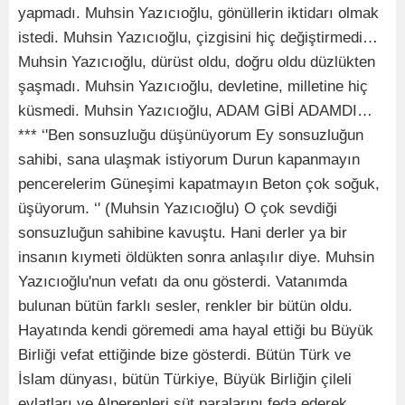
yapmadı. Muhsin Yazıcıoğlu, gönüllerin iktidarı olmak
istedi. Muhsin Yazıcıoğlu, çizgisini hiç değiştirmedi…
Muhsin Yazıcıoğlu, dürüst oldu, doğru oldu düzlükten
şaşmadı. Muhsin Yazıcıoğlu, devletine, milletine hiç
küsmedi. Muhsin Yazıcıoğlu, ADAM GİBİ ADAMDI…
*** ‘'Ben sonsuzluğu düşünüyorum Ey sonsuzluğun
sahibi, sana ulaşmak istiyorum Durun kapanmayın
pencerelerim Güneşimi kapatmayın Beton çok soğuk,
üşüyorum. ‘' (Muhsin Yazıcıoğlu) O çok sevdiği
sonsuzluğun sahibine kavuştu. Hani derler ya bir
insanın kıymeti öldükten sonra anlaşılır diye. Muhsin
Yazıcıoğlu'nun vefatı da onu gösterdi. Vatanımda
bulunan bütün farklı sesler, renkler bir bütün oldu.
Hayatında kendi göremedi ama hayal ettiği bu Büyük
Birliği vefat ettiğinde bize gösterdi. Bütün Türk ve
İslam dünyası, bütün Türkiye, Büyük Birliğin çileli
evlatları ve Alperenleri süt paralarını feda ederek