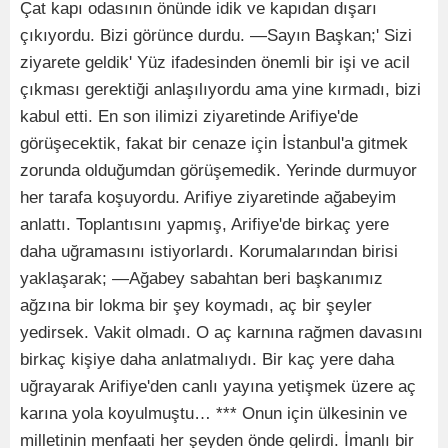
Çat kapı odasının önünde idik ve kapıdan dışarı
çıkıyordu. Bizi görünce durdu. —Sayın Başkan;' Sizi
ziyarete geldik' Yüz ifadesinden önemli bir işi ve acil
çıkması gerektiği anlaşılıyordu ama yine kırmadı, bizi
kabul etti. En son ilimizi ziyaretinde Arifiye'de
görüşecektik, fakat bir cenaze için İstanbul'a gitmek
zorunda olduğumdan görüşemedik. Yerinde durmuyor
her tarafa koşuyordu. Arifiye ziyaretinde ağabeyim
anlattı. Toplantısını yapmış, Arifiye'de birkaç yere
daha uğramasını istiyorlardı. Korumalarından birisi
yaklaşarak; —Ağabey sabahtan beri başkanımız
ağzına bir lokma bir şey koymadı, aç bir şeyler
yedirsek. Vakit olmadı. O aç karnına rağmen davasını
birkaç kişiye daha anlatmalıydı. Bir kaç yere daha
uğrayarak Arifiye'den canlı yayına yetişmek üzere aç
karına yola koyulmuştu… *** Onun için ülkesinin ve
milletinin menfaati her şeyden önde gelirdi. İmanlı bir