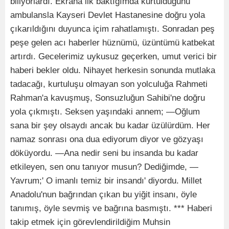
biliyorlardı. Ekrana ilk baktığımda kurtulduğunu
ambulansla Kayseri Devlet Hastanesine doğru yola
çıkarıldığını duyunca içim rahatlamıştı. Sonradan peş
peşe gelen acı haberler hüznümü, üzüntümü katbekat
artırdı. Gecelerimiz uykusuz geçerken, umut verici bir
haberi bekler oldu. Nihayet herkesin sonunda mutlaka
tadacağı, kurtuluşu olmayan son yolculuğa Rahmeti
Rahman'a kavuşmuş, Sonsuzluğun Sahibi'ne doğru
yola çıkmıştı. Seksen yaşındaki annem; —Oğlum
sana bir şey olsaydı ancak bu kadar üzülürdüm. Her
namaz sonrası ona dua ediyorum diyor ve gözyaşı
döküyordu. —Ana nedir seni bu insanda bu kadar
etkileyen, sen onu tanıyor musun? Dediğimde, —
Yavrum;' O imanlı temiz bir insandı' diyordu. Millet
Anadolu'nun bağrından çıkan bu yiğit insanı, öyle
tanımış, öyle sevmiş ve bağrına basmıştı. *** Haberi
takip etmek için görevlendirildiğim Muhsin