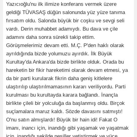
Yazıcıoğlu'nu ilk ilimize konferans vermek üzere
geldiği TÜVASAŞ düğün salonunda yüz yüze tanıma
fırsatım oldu. Salonda büyük bir coşku ve sevgi seli
vardı. Derin muhabbet adamıydı. Bu dava ve çile
adamını daha sonra sürekli takip ettim.
Görüşmelerimiz devam etti. M.Ç. P'den haklı olarak
ayrıldığında bizde yolumuzu ayırdık. İlk Büyük
Kurultay'da Ankara'da bizde birlikte olduk. Orada bu
hareketin bir fikir hareketimi olarak devam etmesi, ya
da bir parti kurularak fikrin daha geniş kitlelere
ulaştırılıp ulaştırılmamasının kararı veriliyordu. Parti
kurulması bu kurultayda karara bağlandı. İnançla
birlikte çileli bir yolculuğa da başlanmış oldu. Birçok
suçlamalara maruz kaldı. Sözde davasını satmıştı!
O'nu satın almışlardı! Büyük bir hain idi! Fakat O
imanı, inancı için, inandığı gibi yaşamak ve yaşatmak
için, inandığı şekilde nesiller yetiştirmek ve yüce