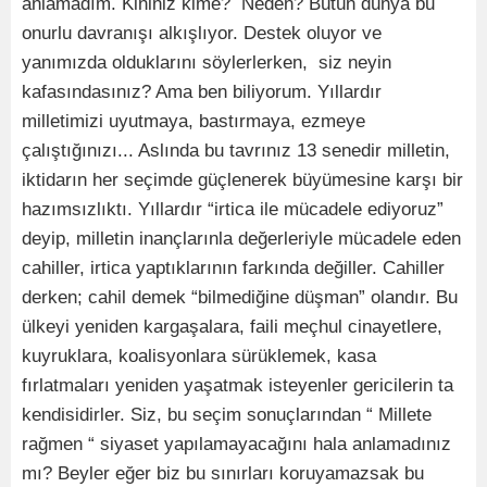
anlamadım. Kininiz kime? Neden? Bütün dünya bu
onurlu davranışı alkışlıyor. Destek oluyor ve
yanımızda olduklarını söylerlerken, siz neyin
kafasındasınız? Ama ben biliyorum. Yıllardır
milletimizi uyutmaya, bastırmaya, ezmeye
çalıştığınızı... Aslında bu tavrınız 13 senedir milletin,
iktidarın her seçimde güçlenerek büyümesine karşı bir
hazımsızlıktı. Yıllardır “irtica ile mücadele ediyoruz”
deyip, milletin inançlarınla değerleriyle mücadele eden
cahiller, irtica yaptıklarının farkında değiller. Cahiller
derken; cahil demek “bilmediğine düşman” olandır. Bu
ülkeyi yeniden kargaşalara, faili meçhul cinayetlere,
kuyruklara, koalisyonlara sürüklemek, kasa
fırlatmaları yeniden yaşatmak isteyenler gericilerin ta
kendisidirler. Siz, bu seçim sonuçlarından “ Millete
rağmen “ siyaset yapılamayacağını hala anlamadınız
mı? Beyler eğer biz bu sınırları koruyamazsak bu