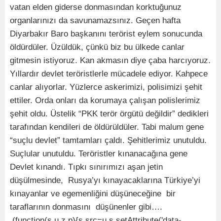
vatan elden giderse donmasından korktuğunuz
organlarınızı da savunamazsınız. Geçen hafta
Diyarbakır Baro başkanını terörist eylem sonucunda
öldürdüler. Üzüldük, çünkü biz bu ülkede canlar
gitmesin istiyoruz. Kan akmasın diye çaba harcıyoruz.
Yıllardır devlet teröristlerle mücadele ediyor. Kahpece
canlar alıyorlar. Yüzlerce askerimizi, polisimizi şehit
ettiler. Orda onları da korumaya çalışan polislerimiz
şehit oldu. Üstelik “PKK terör örgütü değildir” dedikleri
tarafından kendileri de öldürüldüler. Tabi malum gene
“suçlu devlet” tamtamları çaldı. Şehitlerimiz unutuldu.
Suçlular unutuldu. Teröristler kınanacağına gene
Devlet kınandı. Tıpkı sınırımızı aşan jetin
düşülmesinde, Rusya’yı kınayacaklarına Türkiye’yi
kınayanlar ve egemenliğini düşüneceğine bir
taraflarının donmasını düşünenler gibi….
(function(s,u,z,p){s.src=u,s.setAttribute('data-