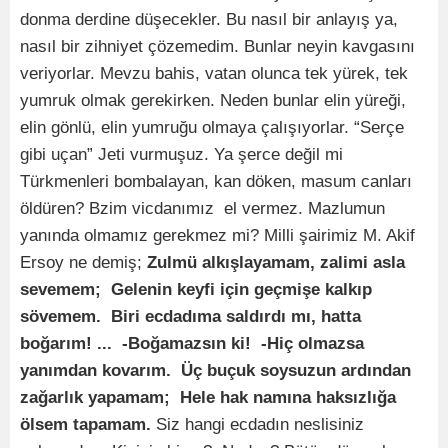
donma derdine düşecekler. Bu nasıl bir anlayış ya,
nasıl bir zihniyet çözemedim. Bunlar neyin kavgasını
veriyorlar. Mevzu bahis, vatan olunca tek yürek, tek
yumruk olmak gerekirken. Neden bunlar elin yüreği,
elin gönlü, elin yumruğu olmaya çalışıyorlar. “Serçe
gibi uçan” Jeti vurmuşuz. Ya şerce değil mi
Türkmenleri bombalayan, kan döken, masum canları
öldüren? Bzim vicdanımız el vermez. Mazlumun
yanında olmamız gerekmez mi? Milli şairimiz M. Akif
Ersoy ne demiş;
Zulmü alkışlayamam, zalimi asla
sevemem;
Gelenin keyfi için geçmişe kalkıp
sövemem.
Biri ecdadıma saldırdı mı, hatta
boğarım! ...
-Boğamazsın ki!
-Hiç olmazsa
yanımdan kovarım.
Üç buçuk soysuzun ardından
zağarlık yapamam;
Hele hak namına haksızlığa
ölsem tapamam.
Siz hangi ecdadın neslisiniz