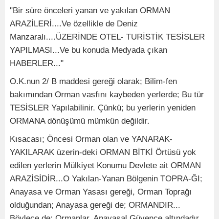
"Bir süre önceleri yanan ve yakılan ORMAN
ARAZİLERİ....Ve özellikle de Deniz
Manzaralı....ÜZERİNDE OTEL- TURİSTİK TESİSLER
YAPILMASI...Ve bu konuda Medyada çıkan
HABERLER..."
O.K.nun 2/ B maddesi gereği olarak; Bilim-fen
bakımından Orman vasfını kaybeden yerlerde; Bu tür
TESİSLER Yapılabilinir. Çünkü; bu yerlerin yeniden
ORMANA dönüşümü mümkün değildir.
Kısacası; Öncesi Orman olan ve YANARAK-
YAKILARAK üzerin-deki ORMAN BİTKİ Örtüsü yok
edilen yerlerin Mülkiyet Konumu Devlete ait ORMAN
ARAZİSİDİR...O Yakılan-Yanan Bölgenin TOPRA-ĞI;
Anayasa ve Orman Yasası gereği, Orman Toprağı
olduğundan; Anayasa gereği de; ORMANDIR...
Böylece de; Ormanlar, Anayasal Güvence altındadır.