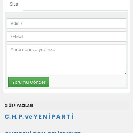
Site
DİĞER YAZILARI
C. H. P. ve Y E N İ P A R T İ