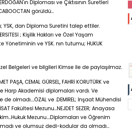
RDOĞAN'ın Diploması ve Çıktısının Suretleri
ECABOOCTAN görüldü...
ı; YSK, dan Diploma Suretini talep ettiler.
SİTESİ ; Kişilik Hakları ve Özel Yaşam
ite Yönetiminin ve YSK. nın tutumu; HUKUK
el Belgeleri ve bilgileri Kimse ile de paylaşılmaz.
MET PAŞA, CEMAL GÜRSEL, FAHRİ KORUTÜRK ve
ve Harp Akademisi diplomaları vardı. Ve
 de olmadı....ÖZAL ve .DEMİREL; İnşaat Mühendisi
KTİSAT Fakültesi Mezunu...NEJDET SEZER; Anayasa
m...Hukuk Mezunu....Diplomaları ve Öğrenim
şanmadı ve olumsuz dedi-kodular da olmadı...