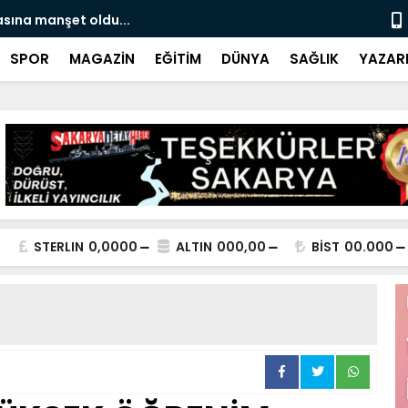
sına manşet oldu...
Sakaryalı k
belli oldu
SPOR
MAGAZİN
EĞİTİM
DÜNYA
SAĞLIK
YAZAR
STERLIN
0,0000
ALTIN
000,00
BİST
00.000