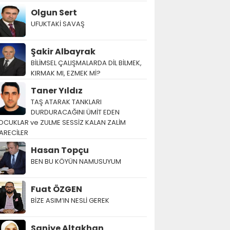
Olgun Sert
UFUKTAKİ SAVAŞ
Şakir Albayrak
BİLİMSEL ÇALIŞMALARDA DİL BİLMEK,
KIRMAK MI, EZMEK Mİ?
Taner Yıldız
TAŞ ATARAK TANKLARI
DURDURACAĞINI ÜMİT EDEN
OCUKLAR ve ZULME SESSİZ KALAN ZALİM
ARECİLER
Hasan Topçu
BEN BU KÖYÜN NAMUSUYUM
Fuat ÖZGEN
BİZE ASIM’IN NESLİ GEREK
Saniye Altakhan