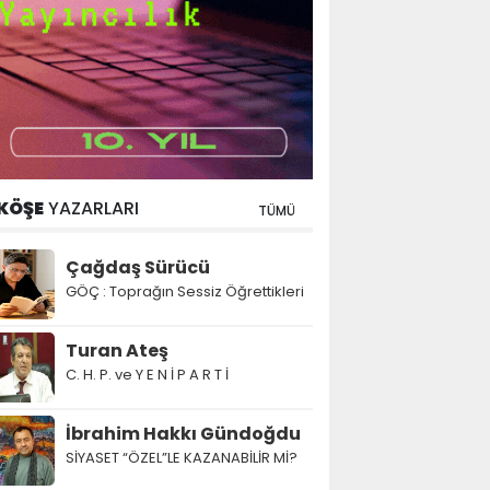
KÖŞE
YAZARLARI
TÜMÜ
Çağdaş Sürücü
GÖÇ : Toprağın Sessiz Öğrettikleri
Turan Ateş
C. H. P. ve Y E N İ P A R T İ
İbrahim Hakkı Gündoğdu
SİYASET “ÖZEL”LE KAZANABİLİR Mİ?