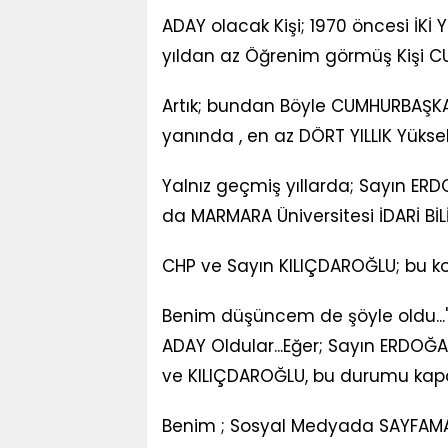
ADAY olacak Kişi; 1970 öncesi İKİ Y
yıldan az Öğrenim görmüş Kişi CU
Artık; bundan Böyle CUMHURBAŞK
yanında , en az DÖRT YILLIK Yüks
Yalnız geçmiş yıllarda; Sayın ERD
da MARMARA Üniversitesi İDARİ BİLİ
CHP ve Sayın KILIÇDAROĞLU; bu 
Benim düşüncem de şöyle oldu..."
ADAY Oldular...Eğer; Sayın ERDOĞ
ve KILIÇDAROĞLU, bu durumu kapat
Benim ; Sosyal Medyada SAYFAMA 