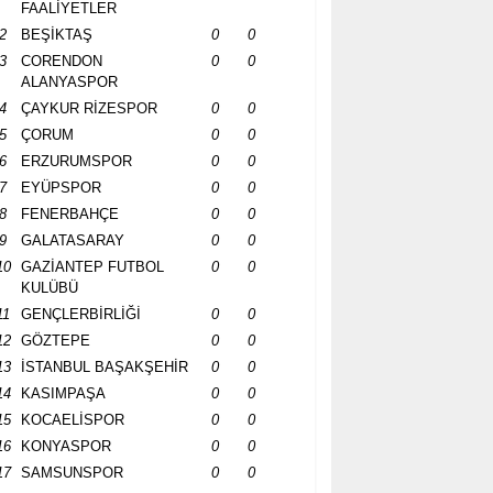
FAALİYETLER
2
BEŞİKTAŞ
0
0
3
CORENDON
0
0
ALANYASPOR
4
ÇAYKUR RİZESPOR
0
0
5
ÇORUM
0
0
6
ERZURUMSPOR
0
0
7
EYÜPSPOR
0
0
8
FENERBAHÇE
0
0
9
GALATASARAY
0
0
10
GAZİANTEP FUTBOL
0
0
KULÜBÜ
11
GENÇLERBİRLİĞİ
0
0
12
GÖZTEPE
0
0
13
İSTANBUL BAŞAKŞEHİR
0
0
14
KASIMPAŞA
0
0
15
KOCAELİSPOR
0
0
16
KONYASPOR
0
0
17
SAMSUNSPOR
0
0