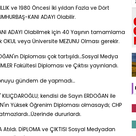
ILLIK ve 1980 Öncesi İki yıldan Fazla ve Dört
MHURBAŞ-KANI ADAYI Olabilir.
ANI ADAYI Olabilmek için 40 Yaşının tamamlama
ek OKUL veya Üniversite MEZUNU Olması gerekir.
OĞAN'ın Diploması çok tartışıldı...Sosyal Medya
MLER Fakültesi Diploması ve Çıktısı yayınlandı.
konuyu gündem de yapmadı...
 KILIÇDAROĞLU; kendisi de Sayın ERDOĞAN ile
AN'ın Yüksek Öğrenim Diploması olmasaydı; CHP
mazlardı...Üzerinde dururlardı.
Atıldı. DİPLOMA ve ÇIKTISI Sosyal Medyadan