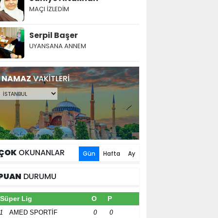
MAÇI İZLEDİM
Serpil Başer
UYANSANA ANNEM
NAMAZ
VAKİTLERİ
ÇOK
OKUNANLAR
Gün
Hafta
Ay
PUAN
DURUMU
Süper Lig
O
P
1
AMED SPORTİF
0
0