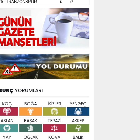
18
TRABZONSPOR
0
0
BURÇ
YORUMLARI
KOÇ
BOĞA
İKİZLER
YENGEÇ
ASLAN
BAŞAK
TERAZİ
AKREP
YAY
OĞLAK
KOVA
BALIK