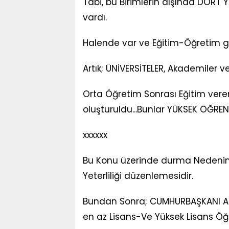
Tabi, bu Birimlerin dışında DÖRT 
vardı.
Halende var ve Eğitim-Öğretim gö
Artık; ÜNİVERSİTELER, Akademiler ve
Orta Öğretim Sonrası Eğitim veren 
oluşturuldu...Bunlar YÜKSEK ÖĞRENİ
xxxxxx
Bu Konu üzerinde durma Nedenim
Yeterliliği düzenlemesidir.
Bundan Sonra; CUMHURBAŞKANI Aday
en az Lisans-Ve Yüksek Lisans Ö