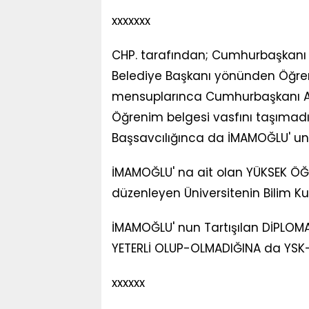
xxxxxxx
CHP. tarafından; Cumhurbaşkanı Ad
Belediye Başkanı yönünden Öğr
mensuplarınca Cumhurbaşkanı A
Öğrenim belgesi vasfını taşımad
Başsavcılığınca da İMAMOĞLU' un 
İMAMOĞLU' na ait olan YÜKSEK Ö
düzenleyen Üniversitenin Bilim Kur
İMAMOĞLU' nun Tartışılan DİPLO
YETERLİ OLUP-OLMADIĞINA da YSK-Y
xxxxxx