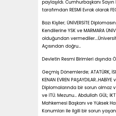
paylaşıldı. Cumhurbaşkanı Sayın E
tarafımdan RESMİ Evrak olarak F
Bazı Kişiler; ÜNİVERSİTE Diplomasın
Kendilerine YSK ve MARMARA ÜNİVER
olduğundan vermediler....Ünivers
Açısından doğru...
Devletin Resmi Birimleri dışında Öz
Geçmiş Dönemlerde; ATATÜRK, İS
KENAN EVREN PAŞAYDILAR...HABİYE 
Diplomalarında bir sorun olmaz ve
ve İTÜ. Mezunu... Abdullah GÜL; İ
Mahkemesi Başkanı ve Yüksek Haki
Konumları ile ilgili bir sorun ya