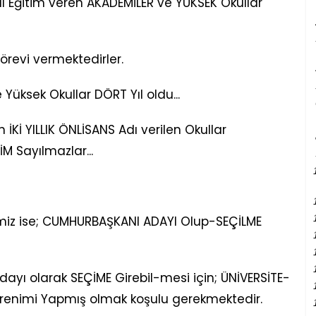
Yıl Eğitim veren AKADEMİLER ve YÜKSEK Okullar
revi vermektedirler.
 Yüksek Okullar DÖRT Yıl oldu...
İKİ YILLIK ÖNLİSANS Adı verilen Okullar
M Sayılmazlar...
iz ise; CUMHURBAŞKANI ADAYI Olup-SEÇİLME
ı olarak SEÇİME Girebil-mesi için; ÜNİVERSİTE-
ğrenimi Yapmış olmak koşulu gerekmektedir.