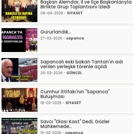
Başkan Alemdar, İl ve İlçe Başkanlarıyla
Birlikte Grup Toplantısını İzledi
08-04-2026 -
SİYASET
Gururlandık...
27-03-2026 -
sapanca
Sapancalı eski bakan Tantan'ın adı
verilen yerleşke törenle açıldı
26-03-2026 -
GÜNCEL
Cumhur İttifakı'nın "Sapanca"
Buluşması
19-03-2026 -
SİYASET
Savcı "Olası Kast" Dedi, Gözler
Mahkemede...
13-03-2026 -
sapanca