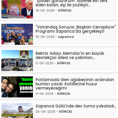
"Şiddet görüyorum" diyerek evi terk
eden kadın, eşi ile yüzleşti...
19-06-2026 -
GÜNCEL
"Vatandaş Soruyor, Başkan Cevaplıyor"
Programı Sapanca'da gerçekleşti
19-06-2026 -
sapanca
Rektör Adayı Alemdar'ın en büyük
destekçisi ailesi ve yakınları...
11-06-2026 -
GÜNCEL
Patlamada ölen ağabeyinin ardından
bunları yazdı: Katillerine huzur
vermeyeceğim!
11-06-2026 -
GÜNCEL
Sapanca Gölü'nde dev turna yakaladı...
25-05-2026 -
GÜNCEL