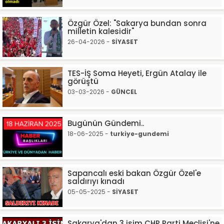
Özgür Özel: "Sakarya bundan sonra
milletin kalesidir"
26-04-2026 -
SİYASET
TES-İŞ Soma Heyeti, Ergün Atalay ile
görüştü
03-03-2026 -
GÜNCEL
Bugünün Gündemi..
18-06-2025 -
turkiye-gundemi
Sapancalı eski bakan Özgür Özel'e
saldırıyı kınadı
05-05-2025 -
SİYASET
Sakarya'dan 3 isim CHP Parti Meclisi'ne