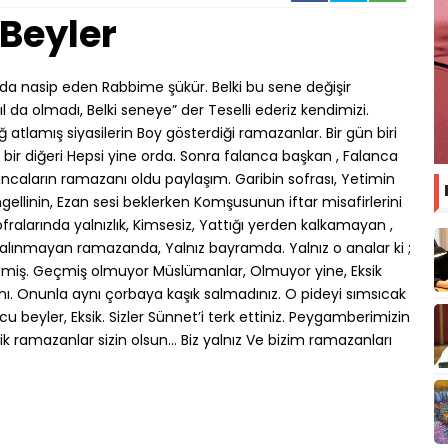
 Beyler
 nasip eden Rabbime şükür. Belki bu sene değişir
l da olmadı, Belki seneye” der Teselli ederiz kendimizi.
 Çağ atlamış siyasilerin Boy gösterdiği ramazanlar. Bir gün biri
gün bir diğeri Hepsi yine orda. Sonra falanca başkan , Falanca
caların ramazanı oldu paylaşım. Garibin sofrası, Yetimin
ellinin, Ezan sesi beklerken Komşusunun iftar misafirlerini
ralarında yalnızlık, Kimsesiz, Yattığı yerden kalkamayan ,
 çalınmayan ramazanda, Yalnız bayramda. Yalnız o analar ki ;
ezmiş. Geçmiş olmuyor Müslümanlar, Olmuyor yine, Eksik
nı. Onunla aynı çorbaya kaşık salmadınız. O pideyi sımsıcak
 beyler, Eksik. Sizler Sünnet’i terk ettiniz. Peygamberimizin
 ramazanlar sizin olsun… Biz yalnız Ve bizim ramazanları