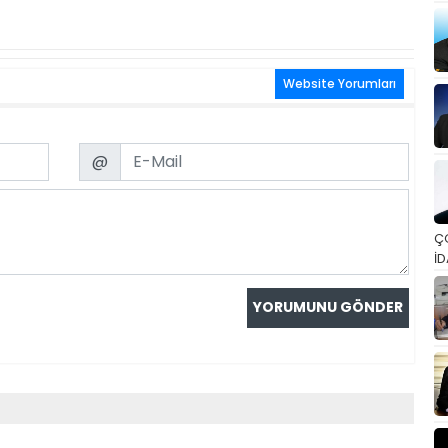
Website Yorumları
Email
@
Ç
İD