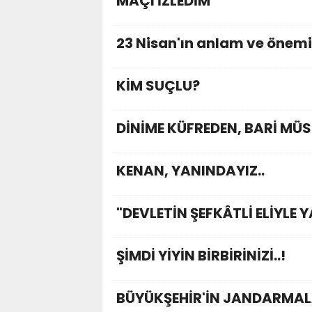
MAÇI İZLEDİM
23 Nisan'ın anlam ve önem
KİM SUÇLU?
DİNİME KÜFREDEN, BARİ MÜS
KENAN, YANINDAYIZ..
"DEVLETİN ŞEFKÂTLİ ELİYLE 
ŞİMDİ YİYİN BİRBİRİNİZİ..!
BÜYÜKŞEHİR'İN JANDARMAL