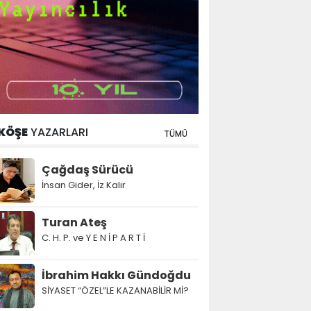
KÖŞE
YAZARLARI
TÜMÜ
Çağdaş Sürücü
İnsan Gider, İz Kalır
Turan Ateş
C. H. P. ve Y E N İ P A R T İ
İbrahim Hakkı Gündoğdu
SİYASET “ÖZEL”LE KAZANABİLİR Mİ?