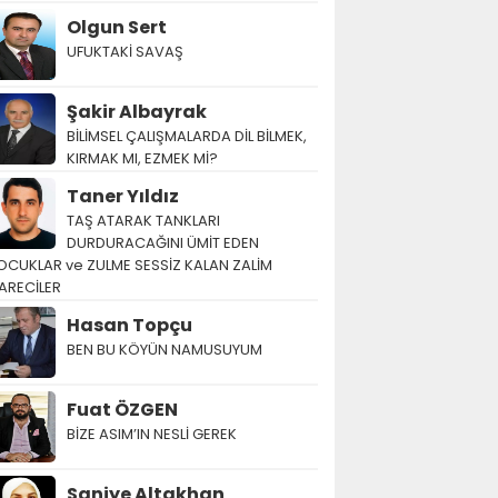
Olgun Sert
UFUKTAKİ SAVAŞ
Şakir Albayrak
BİLİMSEL ÇALIŞMALARDA DİL BİLMEK,
KIRMAK MI, EZMEK Mİ?
Taner Yıldız
TAŞ ATARAK TANKLARI
DURDURACAĞINI ÜMİT EDEN
OCUKLAR ve ZULME SESSİZ KALAN ZALİM
ARECİLER
Hasan Topçu
BEN BU KÖYÜN NAMUSUYUM
Fuat ÖZGEN
BİZE ASIM’IN NESLİ GEREK
Saniye Altakhan