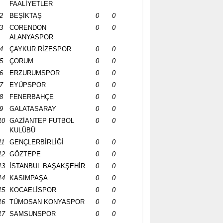
FAALİYETLER
2
BEŞİKTAŞ
0
0
3
CORENDON
0
0
ALANYASPOR
4
ÇAYKUR RİZESPOR
0
0
5
ÇORUM
0
0
6
ERZURUMSPOR
0
0
7
EYÜPSPOR
0
0
8
FENERBAHÇE
0
0
9
GALATASARAY
0
0
10
GAZİANTEP FUTBOL
0
0
KULÜBÜ
11
GENÇLERBİRLİĞİ
0
0
12
GÖZTEPE
0
0
13
İSTANBUL BAŞAKŞEHİR
0
0
14
KASIMPAŞA
0
0
15
KOCAELİSPOR
0
0
16
TÜMOSAN KONYASPOR
0
0
17
SAMSUNSPOR
0
0