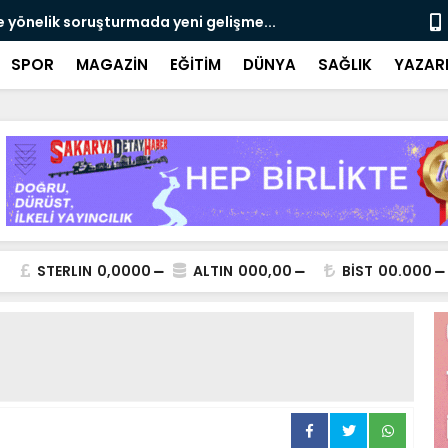
e yönelik soruşturmada yeni gelişme...
Çalışma, ran
SPOR
MAGAZİN
EĞİTİM
DÜNYA
SAĞLIK
YAZAR
STERLIN
0,0000
ALTIN
000,00
BİST
00.000