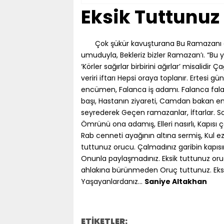
Eksik Tuttunuz
Çok şükür kavuşturana Bu Ramazanı da
umuduyla, Bekleriz bizler Ramazan’ı. “Bu yı
‘Körler sağırlar birbirini ağırlar’ misalidir
veriri iftarı Hepsi oraya toplanır. Ertesi 
encümen, Falanca iş adamı. Falanca falan
başı, Hastanın ziyareti, Camdan bakan eng
seyrederek Geçen ramazanlar, İftarlar. Sof
Ömrünü ona adamış, Elleri nasırlı, Kapısı
Rab cenneti ayağının altına sermiş, Kul 
tuttunuz orucu. Çalmadınız garibin kapısı
Onunla paylaşmadınız. Eksik tuttunuz orucu
ahlakına bürünmeden Oruç tuttunuz. Eksik
Yaşayanlardanız…
Saniye Altakhan
ETİKETLER: