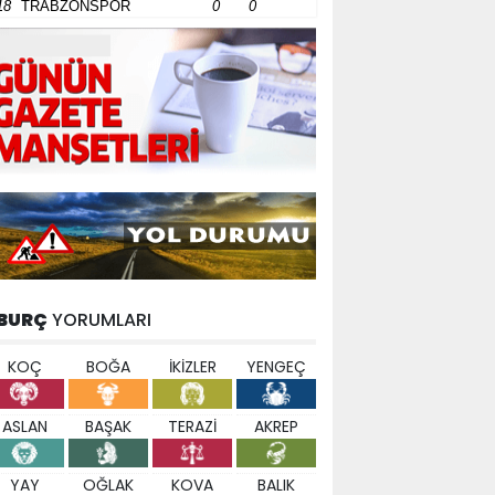
18
TRABZONSPOR
0
0
BURÇ
YORUMLARI
KOÇ
BOĞA
İKİZLER
YENGEÇ
ASLAN
BAŞAK
TERAZİ
AKREP
YAY
OĞLAK
KOVA
BALIK