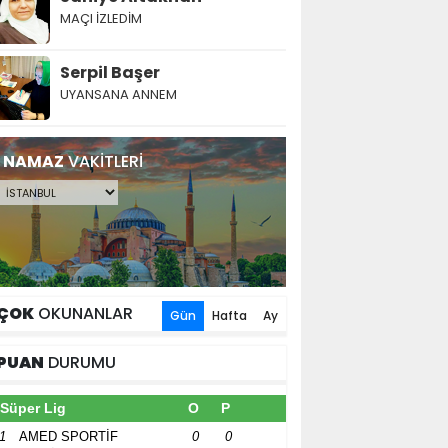
MAÇI İZLEDİM
Serpil Başer
UYANSANA ANNEM
NAMAZ
VAKİTLERİ
ÇOK
OKUNANLAR
Gün
Hafta
Ay
PUAN
DURUMU
Süper Lig
O
P
1
AMED SPORTİF
0
0