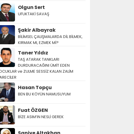
Olgun Sert
UFUKTAKİ SAVAŞ
Şakir Albayrak
BİLİMSEL ÇALIŞMALARDA DİL BİLMEK,
KIRMAK MI, EZMEK Mİ?
Taner Yıldız
TAŞ ATARAK TANKLARI
DURDURACAĞINI ÜMİT EDEN
OCUKLAR ve ZULME SESSİZ KALAN ZALİM
ARECİLER
Hasan Topçu
BEN BU KÖYÜN NAMUSUYUM
Fuat ÖZGEN
BİZE ASIM’IN NESLİ GEREK
Saniye Altakhan