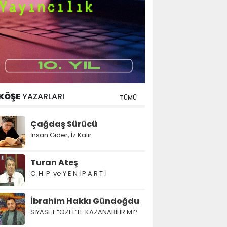
KÖŞE
YAZARLARI
TÜMÜ
Çağdaş Sürücü
İnsan Gider, İz Kalır
Turan Ateş
C. H. P. ve Y E N İ P A R T İ
İbrahim Hakkı Gündoğdu
SİYASET “ÖZEL”LE KAZANABİLİR Mİ?