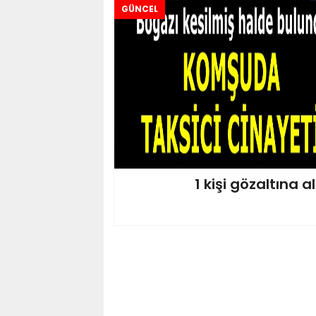
GÜNCEL
1 kişi gözaltına al