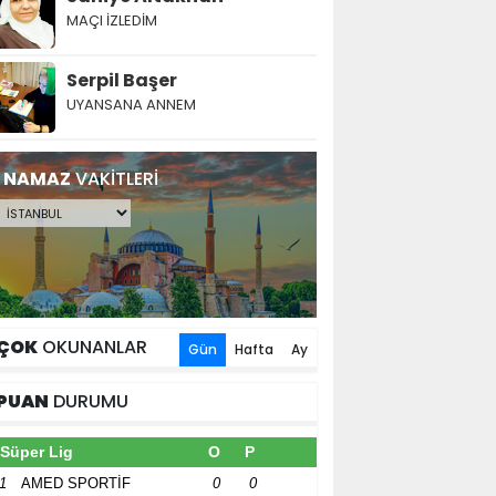
MAÇI İZLEDİM
Serpil Başer
UYANSANA ANNEM
NAMAZ
VAKİTLERİ
ÇOK
OKUNANLAR
Gün
Hafta
Ay
PUAN
DURUMU
Süper Lig
O
P
1
AMED SPORTİF
0
0