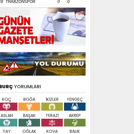
18
TRABZONSPOR
0
0
BURÇ
YORUMLARI
KOÇ
BOĞA
İKİZLER
YENGEÇ
ASLAN
BAŞAK
TERAZİ
AKREP
YAY
OĞLAK
KOVA
BALIK