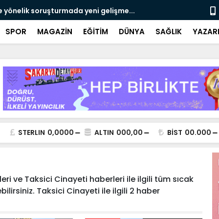
e yönelik soruşturmada yeni gelişme...
Çalışma, ran
SPOR
MAGAZİN
EĞİTİM
DÜNYA
SAĞLIK
YAZAR
STERLIN
0,0000
ALTIN
000,00
BİST
00.000
i ve Taksici Cinayeti haberleri ile ilgili tüm sıcak
irsiniz. Taksici Cinayeti ile ilgili 2 haber