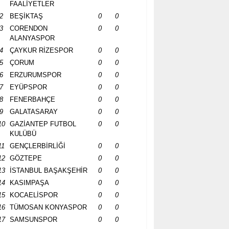
FAALİYETLER
2
BEŞİKTAŞ
0
0
3
CORENDON
0
0
ALANYASPOR
4
ÇAYKUR RİZESPOR
0
0
5
ÇORUM
0
0
6
ERZURUMSPOR
0
0
7
EYÜPSPOR
0
0
8
FENERBAHÇE
0
0
9
GALATASARAY
0
0
10
GAZİANTEP FUTBOL
0
0
KULÜBÜ
11
GENÇLERBİRLİĞİ
0
0
12
GÖZTEPE
0
0
13
İSTANBUL BAŞAKŞEHİR
0
0
14
KASIMPAŞA
0
0
15
KOCAELİSPOR
0
0
16
TÜMOSAN KONYASPOR
0
0
17
SAMSUNSPOR
0
0