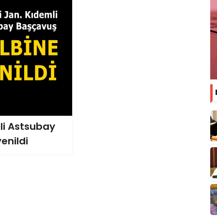
i Astsubay
enildi