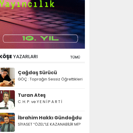
KÖŞE
YAZARLARI
TÜMÜ
Çağdaş Sürücü
GÖÇ : Toprağın Sessiz Öğrettikleri
Turan Ateş
C. H. P. ve Y E N İ P A R T İ
İbrahim Hakkı Gündoğdu
SİYASET “ÖZEL”LE KAZANABİLİR Mİ?