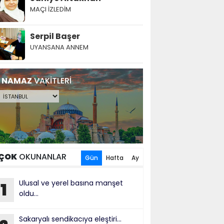
MAÇI İZLEDİM
Serpil Başer
UYANSANA ANNEM
NAMAZ
VAKİTLERİ
ÇOK
OKUNANLAR
Gün
Hafta
Ay
Ulusal ve yerel basına manşet
1
oldu...
Sakaryalı sendikacıya eleştiri...