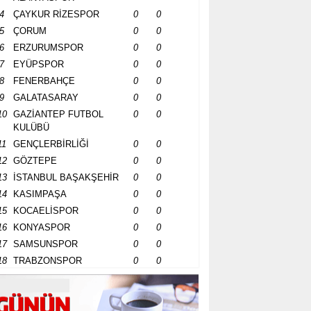
4
ÇAYKUR RİZESPOR
0
0
5
ÇORUM
0
0
6
ERZURUMSPOR
0
0
7
EYÜPSPOR
0
0
8
FENERBAHÇE
0
0
9
GALATASARAY
0
0
10
GAZİANTEP FUTBOL
0
0
KULÜBÜ
11
GENÇLERBİRLİĞİ
0
0
12
GÖZTEPE
0
0
13
İSTANBUL BAŞAKŞEHİR
0
0
14
KASIMPAŞA
0
0
15
KOCAELİSPOR
0
0
16
KONYASPOR
0
0
17
SAMSUNSPOR
0
0
18
TRABZONSPOR
0
0