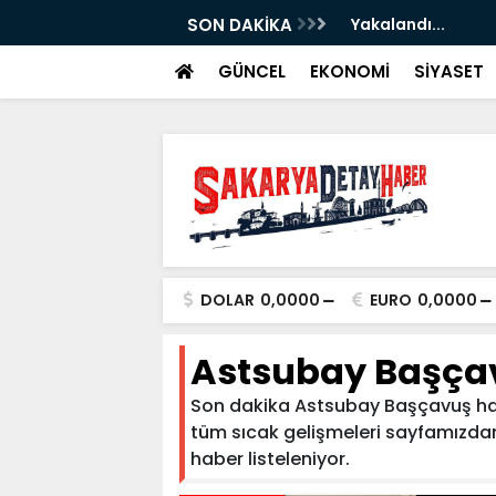
ştiri...
SON DAKİKA
Yakalandı...
GÜNCEL
EKONOMİ
SİYASET
DOLAR
0,0000
EURO
0,0000
Astsubay Başça
Son dakika Astsubay Başçavuş habe
tüm sıcak gelişmeleri sayfamızdan t
haber listeleniyor.