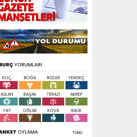
BURÇ
YORUMLARI
KOÇ
BOĞA
İKİZLER
YENGEÇ
ASLAN
BAŞAK
TERAZİ
AKREP
YAY
OĞLAK
KOVA
BALIK
ANKET
OYLAMA
TÜMÜ