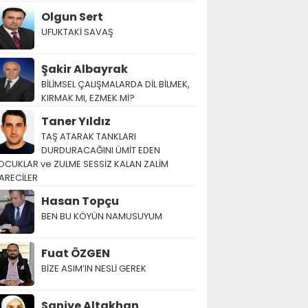
Olgun Sert
UFUKTAKİ SAVAŞ
Şakir Albayrak
BİLİMSEL ÇALIŞMALARDA DİL BİLMEK,
KIRMAK MI, EZMEK Mİ?
Taner Yıldız
TAŞ ATARAK TANKLARI
DURDURACAĞINI ÜMİT EDEN
OCUKLAR ve ZULME SESSİZ KALAN ZALİM
ARECİLER
Hasan Topçu
BEN BU KÖYÜN NAMUSUYUM
Fuat ÖZGEN
BİZE ASIM’IN NESLİ GEREK
Saniye Altakhan