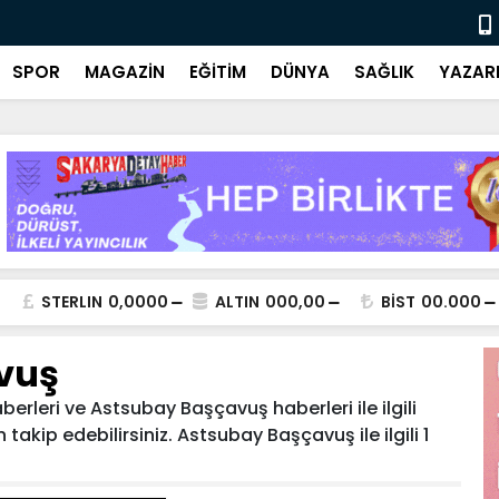
Ulusal ve y
SPOR
MAGAZİN
EĞİTİM
DÜNYA
SAĞLIK
YAZAR
STERLIN
0,0000
ALTIN
000,00
BİST
00.000
vuş
rleri ve Astsubay Başçavuş haberleri ile ilgili
akip edebilirsiniz. Astsubay Başçavuş ile ilgili 1