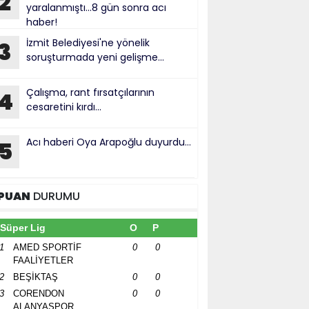
2
yaralanmıştı...8 gün sonra acı
haber!
İzmit Belediyesi'ne yönelik
3
soruşturmada yeni gelişme...
Çalışma, rant fırsatçılarının
4
cesaretini kırdı...
Acı haberi Oya Arapoğlu duyurdu...
5
PUAN
DURUMU
Süper Lig
O
P
1
AMED SPORTİF
0
0
FAALİYETLER
2
BEŞİKTAŞ
0
0
3
CORENDON
0
0
ALANYASPOR