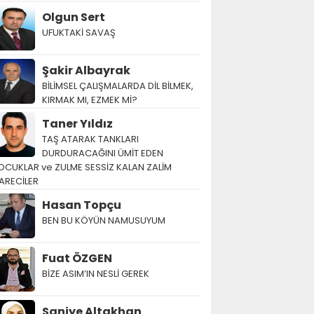
Olgun Sert
UFUKTAKİ SAVAŞ
Şakir Albayrak
BİLİMSEL ÇALIŞMALARDA DİL BİLMEK,
KIRMAK MI, EZMEK Mİ?
Taner Yıldız
TAŞ ATARAK TANKLARI
DURDURACAĞINI ÜMİT EDEN
OCUKLAR ve ZULME SESSİZ KALAN ZALİM
ARECİLER
Hasan Topçu
BEN BU KÖYÜN NAMUSUYUM
Fuat ÖZGEN
BİZE ASIM’IN NESLİ GEREK
Saniye Altakhan