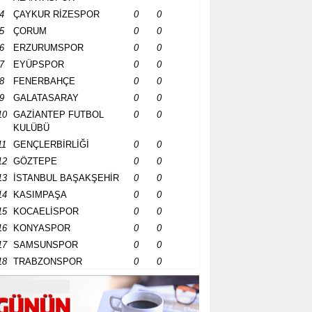
4
ÇAYKUR RİZESPOR
0
0
5
ÇORUM
0
0
6
ERZURUMSPOR
0
0
7
EYÜPSPOR
0
0
8
FENERBAHÇE
0
0
9
GALATASARAY
0
0
10
GAZİANTEP FUTBOL
0
0
KULÜBÜ
11
GENÇLERBİRLİĞİ
0
0
12
GÖZTEPE
0
0
13
İSTANBUL BAŞAKŞEHİR
0
0
14
KASIMPAŞA
0
0
15
KOCAELİSPOR
0
0
16
KONYASPOR
0
0
17
SAMSUNSPOR
0
0
18
TRABZONSPOR
0
0