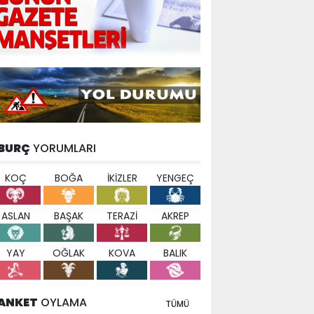
BURÇ
YORUMLARI
KOÇ
BOĞA
İKİZLER
YENGEÇ
ASLAN
BAŞAK
TERAZİ
AKREP
YAY
OĞLAK
KOVA
BALIK
ANKET
OYLAMA
TÜMÜ