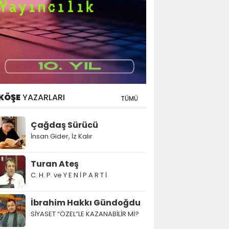
KÖŞE
YAZARLARI
TÜMÜ
Çağdaş Sürücü
İnsan Gider, İz Kalır
Turan Ateş
C. H. P. ve Y E N İ P A R T İ
İbrahim Hakkı Gündoğdu
SİYASET “ÖZEL”LE KAZANABİLİR Mİ?