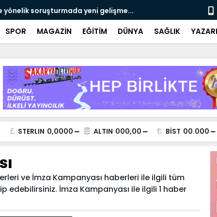
e yönelik soruşturmada yeni gelişme...
Çalışma, ran
SPOR
MAGAZİN
EĞİTİM
DÜNYA
SAĞLIK
YAZAR
STERLIN
0,0000
ALTIN
000,00
BİST
00.000
sı
eri ve İmza Kampanyası haberleri ile ilgili tüm
 edebilirsiniz. İmza Kampanyası ile ilgili 1 haber