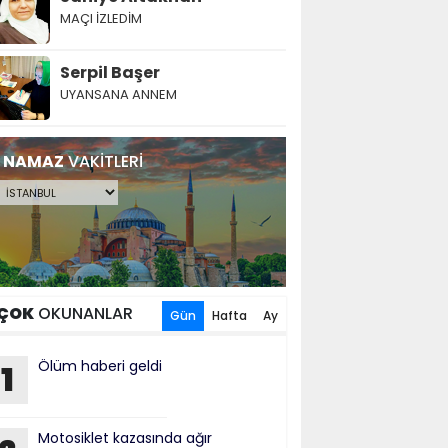
MAÇI İZLEDİM
Serpil Başer
UYANSANA ANNEM
NAMAZ
VAKİTLERİ
ÇOK
OKUNANLAR
Gün
Hafta
Ay
Ölüm haberi geldi
1
Motosiklet kazasında ağır