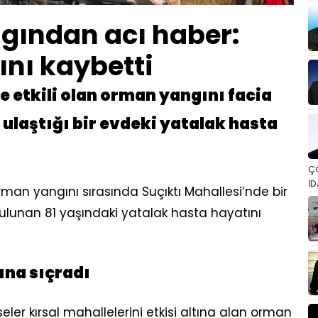
ngından acı haber:
nı kaybetti
e etkili olan orman yangını facia
n ulaştığı bir evdeki yatalak hasta
Ç
İD
rman yangını sırasında Suçıktı Mahallesi’nde bir
lunan 81 yaşındaki yatalak hasta hayatını
ına sıçradı
eler kırsal mahallelerini etkisi altına alan orman