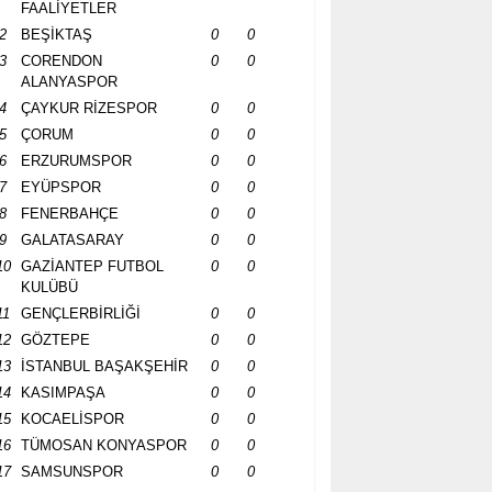
FAALİYETLER
2
BEŞİKTAŞ
0
0
3
CORENDON
0
0
ALANYASPOR
4
ÇAYKUR RİZESPOR
0
0
5
ÇORUM
0
0
6
ERZURUMSPOR
0
0
7
EYÜPSPOR
0
0
8
FENERBAHÇE
0
0
9
GALATASARAY
0
0
10
GAZİANTEP FUTBOL
0
0
KULÜBÜ
11
GENÇLERBİRLİĞİ
0
0
12
GÖZTEPE
0
0
13
İSTANBUL BAŞAKŞEHİR
0
0
14
KASIMPAŞA
0
0
15
KOCAELİSPOR
0
0
16
TÜMOSAN KONYASPOR
0
0
17
SAMSUNSPOR
0
0