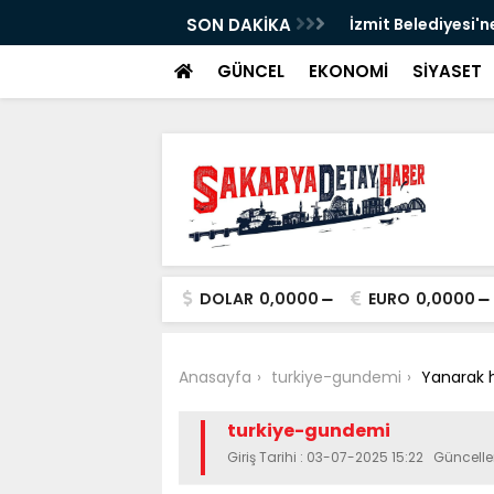
SON DAKİKA
İzmit Belediyesi'n
GÜNCEL
EKONOMİ
SİYASET
DOLAR
0,0000
EURO
0,0000
Anasayfa
turkiye-gundemi
Yanarak h
turkiye-gundemi
Giriş Tarihi : 03-07-2025 15:22 Güncell