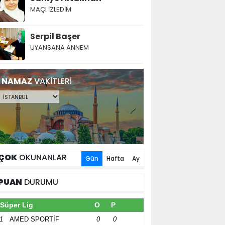
MAÇI İZLEDİM
Serpil Başer
UYANSANA ANNEM
NAMAZ
VAKİTLERİ
ÇOK
OKUNANLAR
Gün
Hafta
Ay
PUAN
DURUMU
Süper Lig
O
P
1
AMED SPORTİF
0
0