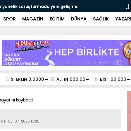
e yönelik soruşturmada yeni gelişme...
Çalışma, ran
SPOR
MAGAZİN
EĞİTİM
DÜNYA
SAĞLIK
YAZAR
STERLIN
0,0000
ALTIN
000,00
BİST
00.000
ayatını kaybetti
eme : 03-07-2025 15:28