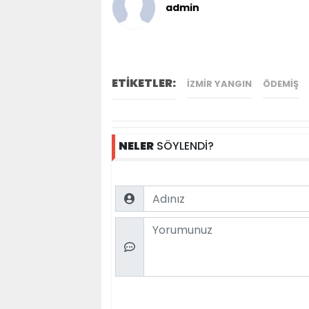
admin
ETİKETLER:
IZMIR YANGIN
ÖDEMIŞ
NELER
SÖYLENDİ?
Name
Comment