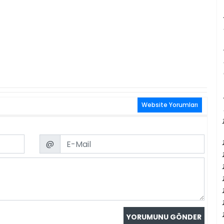
Website Yorumları
Email
@