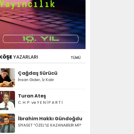
KÖŞE
YAZARLARI
TÜMÜ
Çağdaş Sürücü
İnsan Gider, İz Kalır
Turan Ateş
C. H. P. ve Y E N İ P A R T İ
İbrahim Hakkı Gündoğdu
SİYASET “ÖZEL”LE KAZANABİLİR Mİ?