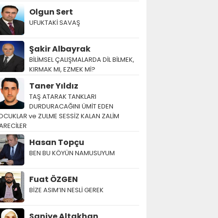
Olgun Sert
UFUKTAKİ SAVAŞ
Şakir Albayrak
BİLİMSEL ÇALIŞMALARDA DİL BİLMEK,
KIRMAK MI, EZMEK Mİ?
Taner Yıldız
TAŞ ATARAK TANKLARI
DURDURACAĞINI ÜMİT EDEN
OCUKLAR ve ZULME SESSİZ KALAN ZALİM
ARECİLER
Hasan Topçu
BEN BU KÖYÜN NAMUSUYUM
Fuat ÖZGEN
BİZE ASIM’IN NESLİ GEREK
Saniye Altakhan