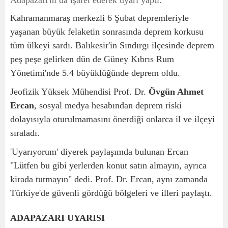
Adapazarı'nı da işaret ederek uyarı yaptı.
Kahramanmaraş merkezli 6 Şubat depremleriyle
yaşanan büyük felaketin sonrasında deprem korkusu
tüm ülkeyi sardı. Balıkesir'in Sındırgı ilçesinde deprem
peş peşe gelirken dün de Güney Kıbrıs Rum
Yönetimi'nde 5.4 büyüklüğünde deprem oldu.
Jeofizik Yüksek Mühendisi Prof. Dr.
Övgün Ahmet
Ercan
, sosyal medya hesabından deprem riski
dolayısıyla oturulmamasını önerdiği onlarca il ve ilçeyi
sıraladı.
'Uyarıyorum' diyerek paylaşımda bulunan Ercan
"Lütfen bu gibi yerlerden konut satın almayın, ayrıca
kirada tutmayın" dedi. Prof. Dr. Ercan, aynı zamanda
Türkiye'de güvenli gördüğü bölgeleri ve illeri paylaştı.
ADAPAZARI UYARISI