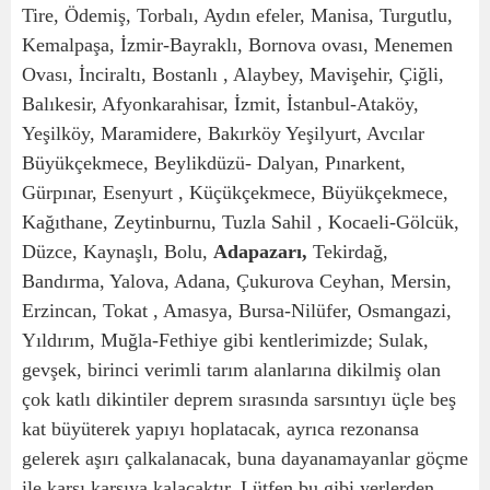
Tire, Ödemiş, Torbalı, Aydın efeler, Manisa, Turgutlu,
Kemalpaşa, İzmir-Bayraklı, Bornova ovası, Menemen
Ovası, İnciraltı, Bostanlı , Alaybey, Mavişehir, Çiğli,
Balıkesir, Afyonkarahisar, İzmit, İstanbul-Ataköy,
Yeşilköy, Maramidere, Bakırköy Yeşilyurt, Avcılar
Büyükçekmece, Beylikdüzü- Dalyan, Pınarkent,
Gürpınar, Esenyurt , Küçükçekmece, Büyükçekmece,
Kağıthane, Zeytinburnu, Tuzla Sahil , Kocaeli-Gölcük,
Düzce, Kaynaşlı, Bolu,
Adapazarı,
Tekirdağ,
Bandırma, Yalova, Adana, Çukurova Ceyhan, Mersin,
Erzincan, Tokat , Amasya, Bursa-Nilüfer, Osmangazi,
Yıldırım, Muğla-Fethiye gibi kentlerimizde; Sulak,
gevşek, birinci verimli tarım alanlarına dikilmiş olan
çok katlı dikintiler deprem sırasında sarsıntıyı üçle beş
kat büyüterek yapıyı hoplatacak, ayrıca rezonansa
gelerek aşırı çalkalanacak, buna dayanamayanlar göçme
ile karşı karşıya kalacaktır. Lütfen bu gibi yerlerden