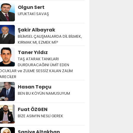
Olgun Sert
UFUKTAKİ SAVAŞ
Şakir Albayrak
BİLİMSEL ÇALIŞMALARDA DİL BİLMEK,
KIRMAK MI, EZMEK Mİ?
Taner Yıldız
TAŞ ATARAK TANKLARI
DURDURACAĞINI ÜMİT EDEN
OCUKLAR ve ZULME SESSİZ KALAN ZALİM
ARECİLER
Hasan Topçu
BEN BU KÖYÜN NAMUSUYUM
Fuat ÖZGEN
BİZE ASIM’IN NESLİ GEREK
Saniye Altakhan