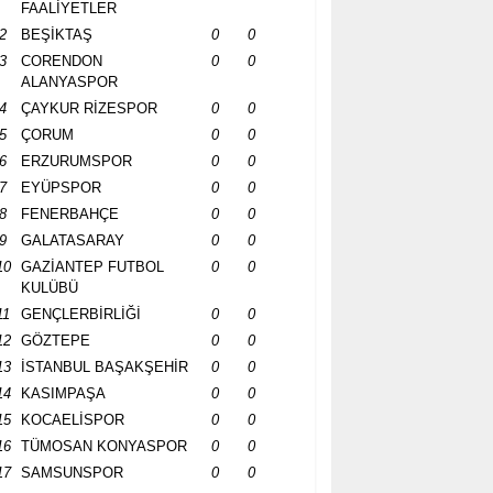
FAALİYETLER
2
BEŞİKTAŞ
0
0
3
CORENDON
0
0
ALANYASPOR
4
ÇAYKUR RİZESPOR
0
0
5
ÇORUM
0
0
6
ERZURUMSPOR
0
0
7
EYÜPSPOR
0
0
8
FENERBAHÇE
0
0
9
GALATASARAY
0
0
10
GAZİANTEP FUTBOL
0
0
KULÜBÜ
11
GENÇLERBİRLİĞİ
0
0
12
GÖZTEPE
0
0
13
İSTANBUL BAŞAKŞEHİR
0
0
14
KASIMPAŞA
0
0
15
KOCAELİSPOR
0
0
16
TÜMOSAN KONYASPOR
0
0
17
SAMSUNSPOR
0
0