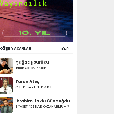
KÖŞE
YAZARLARI
TÜMÜ
Çağdaş Sürücü
İnsan Gider, İz Kalır
Turan Ateş
C. H. P. ve Y E N İ P A R T İ
İbrahim Hakkı Gündoğdu
SİYASET “ÖZEL”LE KAZANABİLİR Mİ?