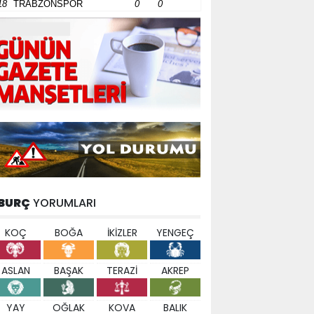
18
TRABZONSPOR
0
0
BURÇ
YORUMLARI
KOÇ
BOĞA
İKİZLER
YENGEÇ
ASLAN
BAŞAK
TERAZİ
AKREP
YAY
OĞLAK
KOVA
BALIK