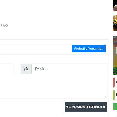
TPAO
Website Yorumları
Email
@