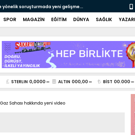
e yönelik soruşturmada yeni gelişme...
Çalışma, ran
SPOR
MAGAZİN
EĞİTİM
DÜNYA
SAĞLIK
YAZAR
STERLIN
0,0000
ALTIN
000,00
BİST
00.000
Gaz Sahası hakkında yeni video