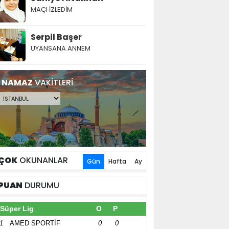
MAÇI İZLEDİM
Serpil Başer
UYANSANA ANNEM
NAMAZ
VAKİTLERİ
ÇOK
OKUNANLAR
Gün
Hafta
Ay
PUAN
DURUMU
Süper Lig
O
P
1
AMED SPORTİF
0
0