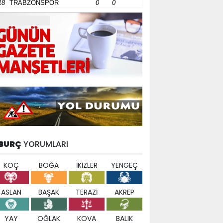
18
TRABZONSPOR
0
0
BURÇ
YORUMLARI
KOÇ
BOĞA
İKİZLER
YENGEÇ
ASLAN
BAŞAK
TERAZİ
AKREP
YAY
OĞLAK
KOVA
BALIK