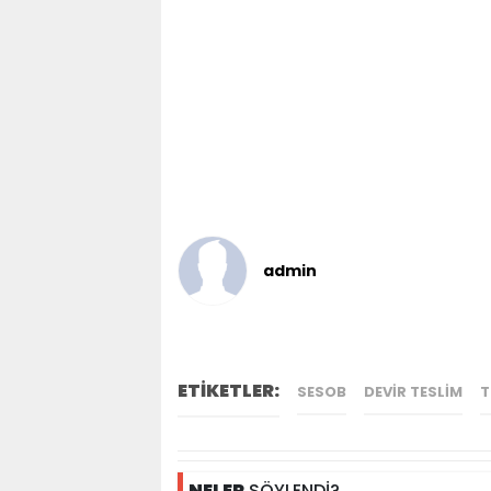
admin
ETİKETLER:
SESOB
DEVIR TESLIM
T
NELER
SÖYLENDİ?