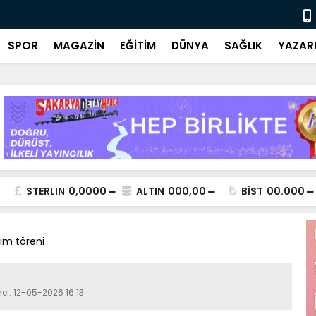
Ulusal ve y
SPOR
MAGAZİN
EĞİTİM
DÜNYA
SAĞLIK
YAZAR
STERLIN
0,0000
ALTIN
000,00
BİST
00.000
lim töreni
me : 12-05-2026 16:13