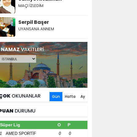
MAÇI İZLEDİM
Serpil Başer
UYANSANA ANNEM
NAMAZ
VAKİTLERİ
ÇOK
OKUNANLAR
Gün
Hafta
Ay
PUAN
DURUMU
Süper Lig
O
P
1
AMED SPORTİF
0
0