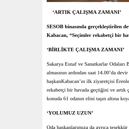
‘ARTIK ÇALIŞMA ZAMANI’
SESOB binasında gerçekleştirilen de
Kabacan, “Seçimler rekabetçi bir ha
‘BİRLİKTE ÇALIŞMA ZAMANI’
Sakarya Esnaf ve Sanatkarlar Odaları
almasının ardından saat 14.00’da devir
başkanKabacan’ın ilk ziyaretçisi Erenl
rekabetçi bir havada geçtiğini ve artı
konuda 61 odanın elini taşın altına koya
‘YOLUMUZ UZUN’
Oda başkanlarımıza da ayrıca teşekkü