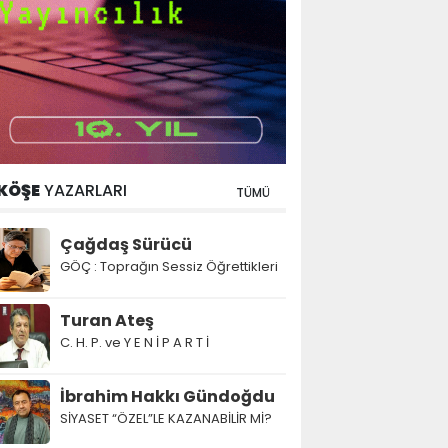
KÖŞE
YAZARLARI
TÜMÜ
Çağdaş Sürücü
GÖÇ : Toprağın Sessiz Öğrettikleri
Turan Ateş
C. H. P. ve Y E N İ P A R T İ
İbrahim Hakkı Gündoğdu
SİYASET “ÖZEL”LE KAZANABİLİR Mİ?