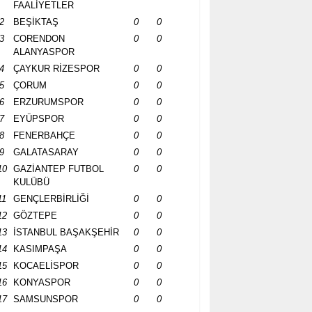
FAALİYETLER
2
BEŞİKTAŞ
0
0
3
CORENDON
0
0
ALANYASPOR
4
ÇAYKUR RİZESPOR
0
0
5
ÇORUM
0
0
6
ERZURUMSPOR
0
0
7
EYÜPSPOR
0
0
8
FENERBAHÇE
0
0
9
GALATASARAY
0
0
10
GAZİANTEP FUTBOL
0
0
KULÜBÜ
11
GENÇLERBİRLİĞİ
0
0
12
GÖZTEPE
0
0
13
İSTANBUL BAŞAKŞEHİR
0
0
14
KASIMPAŞA
0
0
15
KOCAELİSPOR
0
0
16
KONYASPOR
0
0
17
SAMSUNSPOR
0
0