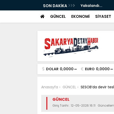
ştiri...
SON DAKİKA
Yakalandı...
GÜNCEL
EKONOMİ
SİYASET
DOLAR
0,0000
EURO
0,0000
Anasayfa
GÜNCEL
SESOB’da devir tes
GÜNCEL
Giriş Tarihi : 12-05-2026 16:11 Güncelle