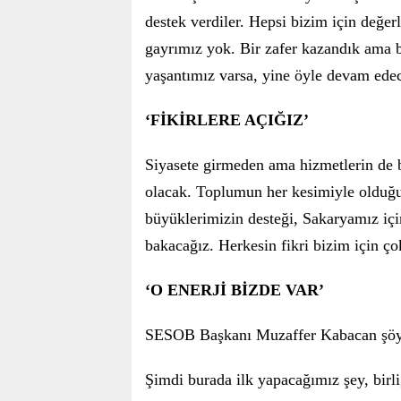
destek verdiler. Hepsi bizim için değer
gayrımız yok. Bir zafer kazandık ama b
yaşantımız varsa, yine öyle devam ede
‘FİKİRLERE AÇIĞIZ’
Siyasete girmeden ama hizmetlerin de bi
olacak. Toplumun her kesimiyle olduğu g
büyüklerimizin desteği, Sakaryamız için
bakacağız. Herkesin fikri bizim için ço
‘O ENERJİ BİZDE VAR’
SESOB Başkanı Muzaffer Kabacan şöyl
Şimdi burada ilk yapacağımız şey, birl