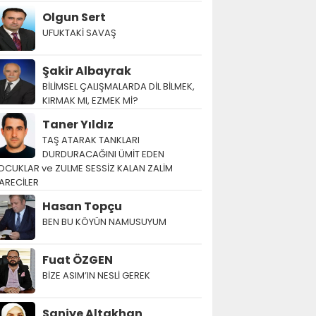
Olgun Sert
UFUKTAKİ SAVAŞ
Şakir Albayrak
BİLİMSEL ÇALIŞMALARDA DİL BİLMEK,
KIRMAK MI, EZMEK Mİ?
Taner Yıldız
TAŞ ATARAK TANKLARI
DURDURACAĞINI ÜMİT EDEN
OCUKLAR ve ZULME SESSİZ KALAN ZALİM
ARECİLER
Hasan Topçu
BEN BU KÖYÜN NAMUSUYUM
Fuat ÖZGEN
BİZE ASIM’IN NESLİ GEREK
Saniye Altakhan