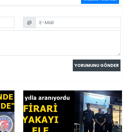
Email
@