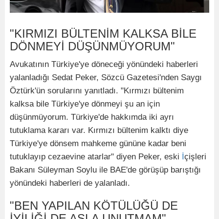
"KIRMIZI BÜLTENİM KALKSA BİLE
DÖNMEYİ DÜŞÜNMÜYORUM"
Avukatının Türkiye'ye döneceği yönündeki haberleri
yalanladığı Sedat Peker, Sözcü Gazetesi'nden Saygı
Öztürk'ün sorularını yanıtladı. "Kırmızı bültenim
kalksa bile Türkiye'ye dönmeyi şu an için
düşünmüyorum. Türkiye'de hakkımda iki ayrı
tutuklama kararı var. Kırmızı bültenim kalktı diye
Türkiye'ye dönsem mahkeme gününe kadar beni
tutuklayıp cezaevine atarlar" diyen Peker, eski
İ
çişleri
Bakanı Süleyman Soylu ile BAE'de görüşüp barıştığı
yönündeki haberleri de yalanladı.
"BEN YAPILAN KÖTÜLÜĞÜ DE
İYİLİĞİ DE ASLA UNUTMAM"