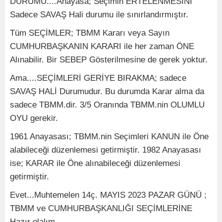
DURUMU....Anayasa; Seçimin ERTELENMESİNİ
Sadece SAVAŞ Hali durumu ile sınırlandırmıştır.
Tüm SEÇİMLER; TBMM Kararı veya Sayın
CUMHURBAŞKANIN KARARI ile her zaman ÖNE
Alınabilir. Bir SEBEP Gösterilmesine de gerek yoktur.
Ama....SEÇİMLERİ GERİYE BIRAKMA; sadece
SAVAŞ HALİ Durumudur. Bu durumda Karar alma da
sadece TBMM.dir. 3/5 Oranında TBMM.nin OLUMLU
OYU gerekir.
1961 Anayasası; TBMM.nin Seçimleri KANUN ile Öne
alabileceği düzenlemesi getirmiştir. 1982 Anayasası
ise; KARAR ile Öne alınabileceği düzenlemesi
getirmiştir.
Evet...Muhtemelen 14ç. MAYIS 2023 PAZAR GÜNÜ ;
TBMM ve CUMHURBAŞKANLIĞI SEÇİMLERİNE
Hazır olalım...