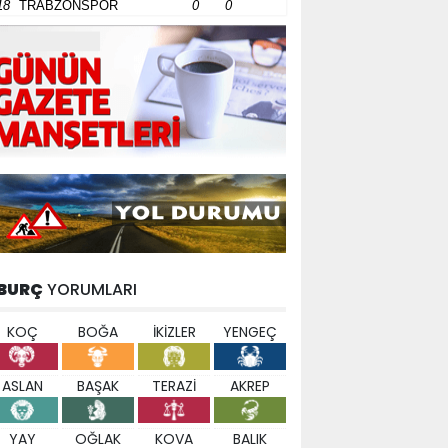
18
TRABZONSPOR
0
0
BURÇ
YORUMLARI
KOÇ
BOĞA
İKİZLER
YENGEÇ
ASLAN
BAŞAK
TERAZİ
AKREP
YAY
OĞLAK
KOVA
BALIK