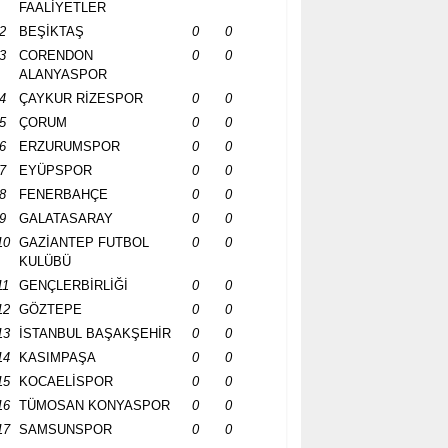
FAALİYETLER
2
BEŞİKTAŞ
0
0
3
CORENDON
0
0
ALANYASPOR
4
ÇAYKUR RİZESPOR
0
0
5
ÇORUM
0
0
6
ERZURUMSPOR
0
0
7
EYÜPSPOR
0
0
8
FENERBAHÇE
0
0
9
GALATASARAY
0
0
10
GAZİANTEP FUTBOL
0
0
KULÜBÜ
11
GENÇLERBİRLİĞİ
0
0
12
GÖZTEPE
0
0
13
İSTANBUL BAŞAKŞEHİR
0
0
14
KASIMPAŞA
0
0
15
KOCAELİSPOR
0
0
16
TÜMOSAN KONYASPOR
0
0
17
SAMSUNSPOR
0
0