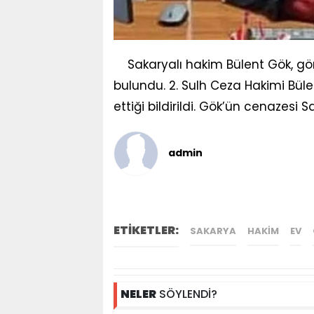
Sakaryalı hakim Bülent Gök, gö
bulundu. 2. Sulh Ceza Hakimi Bülen
ettiği bildirildi. Gök’ün cenazesi
admin
ETİKETLER:
SAKARYA
HAKIM
EV
NELER
SÖYLENDİ?