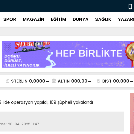
Ulusal ve y
SPOR
MAGAZİN
EĞİTİM
DÜNYA
SAĞLIK
YAZAR
STERLIN
0,0000
ALTIN
000,00
BİST
00.000
 ilde operasyon yapıldı, 169 şüpheli yakalandı
eme : 28-04-2025 11:47