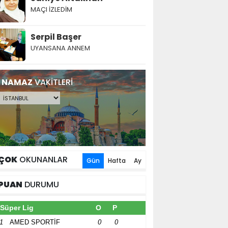
MAÇI İZLEDİM
Serpil Başer
UYANSANA ANNEM
NAMAZ
VAKİTLERİ
ÇOK
OKUNANLAR
Gün
Hafta
Ay
PUAN
DURUMU
Süper Lig
O
P
1
AMED SPORTİF
0
0