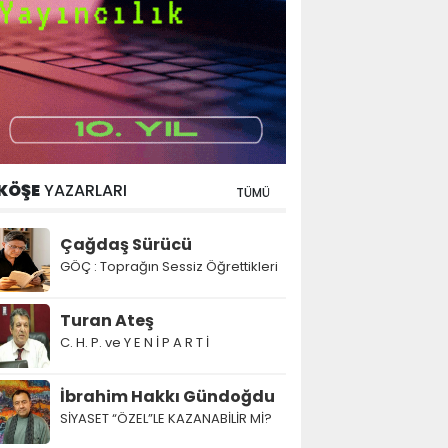
KÖŞE
YAZARLARI
TÜMÜ
Çağdaş Sürücü
GÖÇ : Toprağın Sessiz Öğrettikleri
Turan Ateş
C. H. P. ve Y E N İ P A R T İ
İbrahim Hakkı Gündoğdu
SİYASET “ÖZEL”LE KAZANABİLİR Mİ?