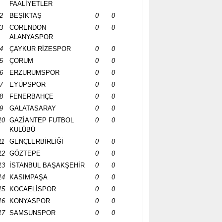
FAALİYETLER
2
BEŞİKTAŞ
0
0
3
CORENDON
0
0
ALANYASPOR
4
ÇAYKUR RİZESPOR
0
0
5
ÇORUM
0
0
6
ERZURUMSPOR
0
0
7
EYÜPSPOR
0
0
8
FENERBAHÇE
0
0
9
GALATASARAY
0
0
10
GAZİANTEP FUTBOL
0
0
KULÜBÜ
11
GENÇLERBİRLİĞİ
0
0
12
GÖZTEPE
0
0
13
İSTANBUL BAŞAKŞEHİR
0
0
14
KASIMPAŞA
0
0
15
KOCAELİSPOR
0
0
16
KONYASPOR
0
0
17
SAMSUNSPOR
0
0