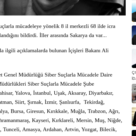
suçlarla mücadeleye yönelik 8 il merkezli 68 ilde icra
ndığını bildirdi. İller arasında Sakarya da var...
 ilgili açıklamalarda bulunan İçişleri Bakanı Ali
Ç
et Genel Müdürlüğü Siber Suçlarla Mücadele Daire
İD
Müdürlükleri Siber Suçlarla Mücadele Şube
isar, Yalova, İstanbul, Uşak, Aksaray, Diyarbakır,
man, Siirt, Şırnak, İzmir, Şanlıurfa, Tekirdağ,
ya, Bursa, Giresun, Kırıkkale, Muğla, Trabzon, Ağrı,
Kahramanmaraş, Kayseri, Kırklareli, Mersin, Muş, Niğde,
 Tunceli, Amasya, Ardahan, Artvin, Yozgat, Bilecik,