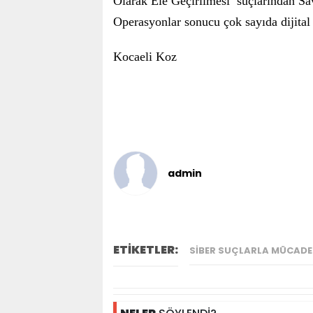
Olarak Ele Geçirilmesi’ suçlarından Sav
Operasyonlar sonucu çok sayıda dijital 
Kocaeli Koz
admin
ETİKETLER:
SIBER SUÇLARLA MÜCADEL