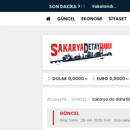
ştiri...
SON DAKİKA
Yakalandı...
GÜNCEL
EKONOMİ
SİYASET
DOLAR
0,0000
EURO
0,0000
Anasayfa
GÜNCEL
Sakarya da dahil 68
GÜNCEL
Giriş Tarihi : 28-04-2025 11:40 Güncell