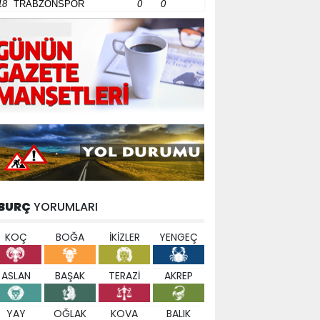
18
TRABZONSPOR
0
0
BURÇ
YORUMLARI
KOÇ
BOĞA
İKİZLER
YENGEÇ
ASLAN
BAŞAK
TERAZİ
AKREP
YAY
OĞLAK
KOVA
BALIK