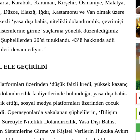
arta, Karabük, Karaman, Kırşehir, Osmaniye, Malatya,
s, Düzce, Elazığ, Iğdır, Kastamonu ve Van olmak üzere
ezli ‘yasa dışı bahis, nitelikli dolandırıcılık, çevrimiçi
sistemlerine girme’ suçlarına yönelik düzenlediğimiz
 Şüphelilerden 20’si tutuklandı. 43’ü hakkında adli
emleri devam ediyor."
L ELE GEÇİRİLDİ
latformları üzerinden ‘düşük faizli kredi, yüksek kazanç
dolandırıcılık faaliyetlerinde bulunduğu, yasa dışı bahis
lık ettiği, sosyal medya platformları üzerinden çocuk
dildi. Operasyonlarda yakalanan şüphelilerin, ‘Bilişim
Suretiyle Nitelikli Dolandırıcılık, Yasa Dışı Bahis,
m Sistemlerine Girme ve Kişisel Verilerin Hukuka Aykırı