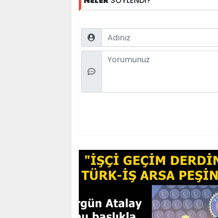
NELER
SÖYLENDİ?
Name
Comment