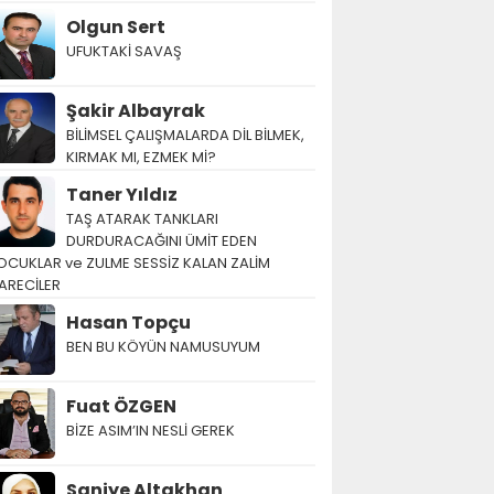
Olgun Sert
UFUKTAKİ SAVAŞ
Şakir Albayrak
BİLİMSEL ÇALIŞMALARDA DİL BİLMEK,
KIRMAK MI, EZMEK Mİ?
Taner Yıldız
TAŞ ATARAK TANKLARI
DURDURACAĞINI ÜMİT EDEN
OCUKLAR ve ZULME SESSİZ KALAN ZALİM
ARECİLER
Hasan Topçu
BEN BU KÖYÜN NAMUSUYUM
Fuat ÖZGEN
BİZE ASIM’IN NESLİ GEREK
Saniye Altakhan