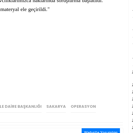
cılıklarımızca haklarında soruşturma başlatıldı.
materyal ele geçirildi."
E DAIRE BAŞKANLIĞI
SAKARYA
OPERASYON
Website Yorumları