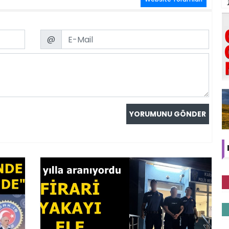
Email
@