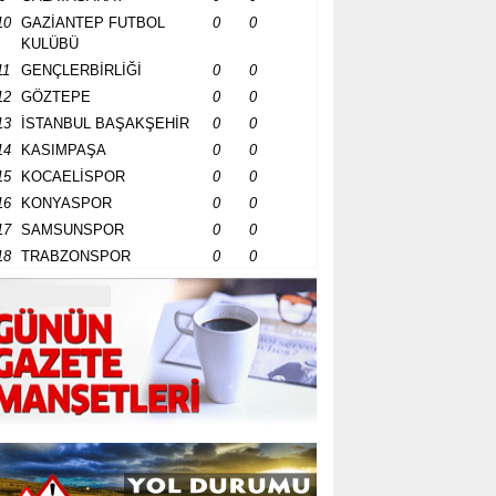
10
GAZİANTEP FUTBOL
0
0
KULÜBÜ
11
GENÇLERBİRLİĞİ
0
0
12
GÖZTEPE
0
0
13
İSTANBUL BAŞAKŞEHİR
0
0
14
KASIMPAŞA
0
0
15
KOCAELİSPOR
0
0
16
KONYASPOR
0
0
17
SAMSUNSPOR
0
0
18
TRABZONSPOR
0
0