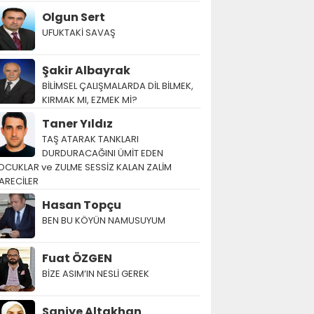
Olgun Sert
UFUKTAKİ SAVAŞ
Şakir Albayrak
BİLİMSEL ÇALIŞMALARDA DİL BİLMEK,
KIRMAK MI, EZMEK Mİ?
Taner Yıldız
TAŞ ATARAK TANKLARI
DURDURACAĞINI ÜMİT EDEN
OCUKLAR ve ZULME SESSİZ KALAN ZALİM
ARECİLER
Hasan Topçu
BEN BU KÖYÜN NAMUSUYUM
Fuat ÖZGEN
BİZE ASIM’IN NESLİ GEREK
Saniye Altakhan