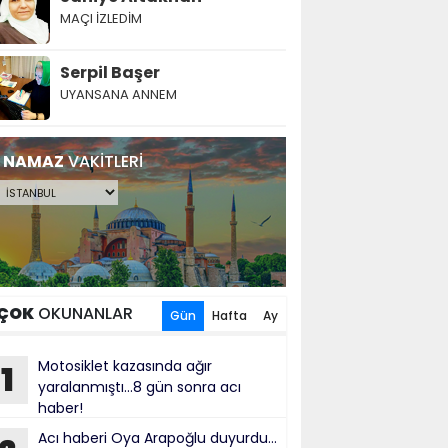
MAÇI İZLEDİM
Serpil Başer
UYANSANA ANNEM
NAMAZ
VAKİTLERİ
ÇOK
OKUNANLAR
Gün
Hafta
Ay
Motosiklet kazasında ağır
1
yaralanmıştı...8 gün sonra acı
haber!
Acı haberi Oya Arapoğlu duyurdu...