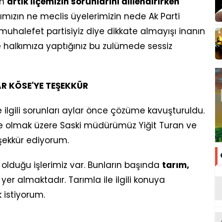
ın
artık ilçemizin sorunlarını dillendirirken
mızın ne meclis üyelerimizin nede Ak Parti
i muhalefet partisiyiz diye dikkate almayışı inanın
e halkımıza yaptığınız bu zulümede sessiz
R KÖSE'YE TEŞEKKÜR
 ilgili sorunları aylar önce çözüme kavuşturuldu.
e olmak üzere Saski müdürümüz Yiğit Turan ve
eşekkür ediyorum.
 olduğu işlerimiz var. Bunların başında
tarım,
yer almaktadır. Tarımla ile ilgili konuya
istiyorum.