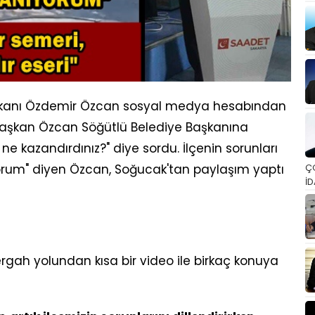
Başkanı Özdemir Özcan sosyal medya hesabından
. Başkan Özcan Söğütlü Belediye Başkanına
 ne kazandırdınız?" diye sordu. İlçenin sorunları
ıyorum" diyen Özcan, Soğucak'tan paylaşım yaptı
Ç
İD
gah yolundan kısa bir video ile birkaç konuya