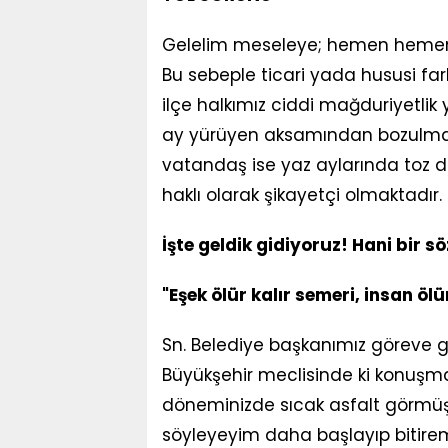
Gelelim meseleye; hemen hemen 
Bu sebeple ticari yada hususi fa
ilçe halkımız ciddi mağduriyetli
ay yürüyen aksamından bozulma
vatandaş ise yaz aylarında toz 
haklı olarak şikayetçi olmaktadır.
İşte geldik gidiyoruz! Hani bir s
"Eşek ölür kalır semeri, insan ölür
Sn. Belediye başkanımız göreve ge
Büyükşehir meclisinde ki konuşman
döneminizde sıcak asfalt görmüş
söyleyeyim daha başlayıp bitireme