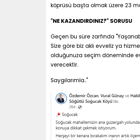
köprüsü başta olmak üzere 23 mah
"NE KAZANDIRDINIZ?" SORUSU
Geçen bu süre zarfında "Yaşanabi
Size göre biz aklı evveliz ya hiz
olduğunuza seçim döneminde evve
verecektir.
Saygılarımla.."