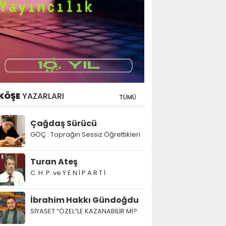
KÖŞE
YAZARLARI
TÜMÜ
Çağdaş Sürücü
GÖÇ : Toprağın Sessiz Öğrettikleri
Turan Ateş
C. H. P. ve Y E N İ P A R T İ
İbrahim Hakkı Gündoğdu
SİYASET “ÖZEL”LE KAZANABİLİR Mİ?