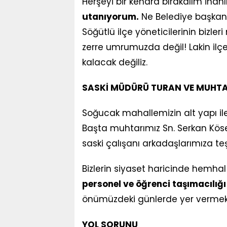
Herşeyi bir kenara bırakalım inan
utanıyorum.
Ne Belediye başkanı
Söğütlü ilçe yöneticilerinin bizler
zerre umrumuzda değil! Lakin ilç
kalacak değiliz.
SASKİ MÜDÜRÜ TURAN VE MUHTA
Soğucak mahallemizin alt yapı ile
Başta muhtarımız Sn. Serkan Kös
saski çalışanı arkadaşlarımıza t
Bizlerin siyaset haricinde hemhal
personel ve öğrenci taşımacılığı
önümüzdeki günlerde yer vermek 
YOL SORUNU