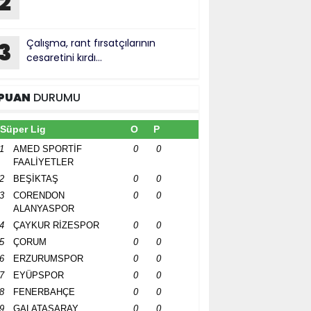
2
Çalışma, rant fırsatçılarının
3
cesaretini kırdı...
PUAN
DURUMU
Süper Lig
O
P
1
AMED SPORTİF
0
0
FAALİYETLER
2
BEŞİKTAŞ
0
0
3
CORENDON
0
0
ALANYASPOR
4
ÇAYKUR RİZESPOR
0
0
5
ÇORUM
0
0
6
ERZURUMSPOR
0
0
7
EYÜPSPOR
0
0
8
FENERBAHÇE
0
0
9
GALATASARAY
0
0