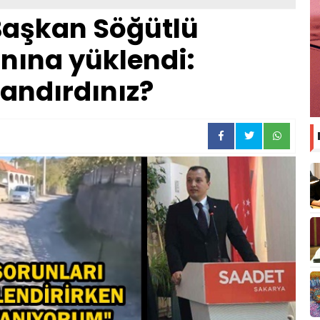
 Başkan Söğütlü
nına yüklendi:
zandırdınız?