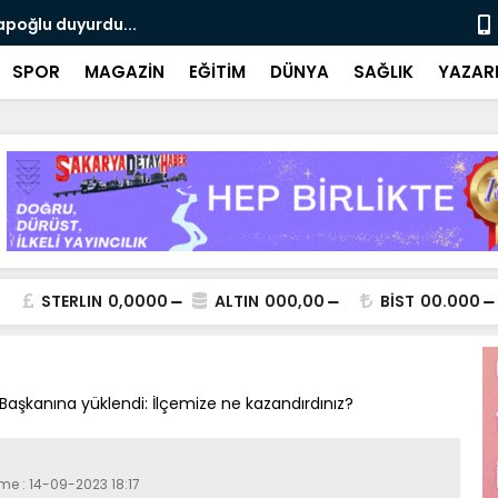
apoğlu duyurdu...
Motosiklet 
SPOR
MAGAZİN
EĞİTİM
DÜNYA
SAĞLIK
YAZAR
STERLIN
0,0000
ALTIN
000,00
BİST
00.000
 Başkanına yüklendi: İlçemize ne kazandırdınız?
me : 14-09-2023 18:17