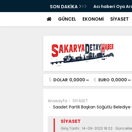
nın cesaretini kırdı...
SON DAKİKA
Acı haberi Oya Ar
GÜNCEL
EKONOMİ
SİYASET
DOLAR
0,0000
EURO
0,0000
Anasayfa
SİYASET
Saadet Partili Başkan Söğütlü Belediye
SİYASET
Giriş Tarihi : 14-09-2023 18:02 Güncelle