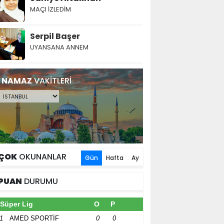
MAÇI İZLEDİM
Serpil Başer
UYANSANA ANNEM
NAMAZ
VAKİTLERİ
ÇOK
OKUNANLAR
Gün
Hafta
Ay
PUAN
DURUMU
Süper Lig
O
P
1
AMED SPORTİF
0
0