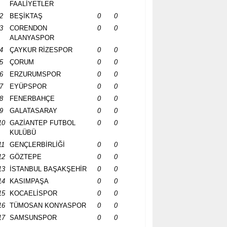
FAALİYETLER
2
BEŞİKTAŞ
0
0
3
CORENDON
0
0
ALANYASPOR
4
ÇAYKUR RİZESPOR
0
0
5
ÇORUM
0
0
6
ERZURUMSPOR
0
0
7
EYÜPSPOR
0
0
8
FENERBAHÇE
0
0
9
GALATASARAY
0
0
10
GAZİANTEP FUTBOL
0
0
KULÜBÜ
11
GENÇLERBİRLİĞİ
0
0
12
GÖZTEPE
0
0
13
İSTANBUL BAŞAKŞEHİR
0
0
14
KASIMPAŞA
0
0
15
KOCAELİSPOR
0
0
16
TÜMOSAN KONYASPOR
0
0
17
SAMSUNSPOR
0
0