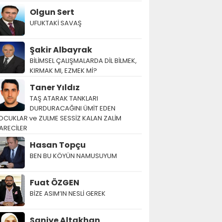
Olgun Sert
UFUKTAKİ SAVAŞ
Şakir Albayrak
BİLİMSEL ÇALIŞMALARDA DİL BİLMEK,
KIRMAK MI, EZMEK Mİ?
Taner Yıldız
TAŞ ATARAK TANKLARI
DURDURACAĞINI ÜMİT EDEN
OCUKLAR ve ZULME SESSİZ KALAN ZALİM
ARECİLER
Hasan Topçu
BEN BU KÖYÜN NAMUSUYUM
Fuat ÖZGEN
BİZE ASIM’IN NESLİ GEREK
Saniye Altakhan