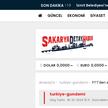
SON DAKİKA
İzmit Belediyesi'n
GÜNCEL
EKONOMİ
SİYASET
DOLAR
0,0000
EURO
0,0000
Anasayfa
turkiye-gundemi
PTT'den e
turkiye-gundemi
Giriş Tarihi : 18-10-2024 15:11 Güncellem