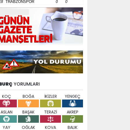
18
TRABZONSPOR
0
0
BURÇ
YORUMLARI
KOÇ
BOĞA
İKİZLER
YENGEÇ
ASLAN
BAŞAK
TERAZİ
AKREP
YAY
OĞLAK
KOVA
BALIK