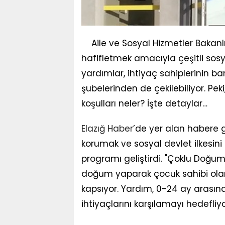
Aile ve Sosyal Hizmetler Bakanl
hafifletmek amacıyla çeşitli sos
yardımlar, ihtiyaç sahiplerinin ba
şubelerinden de çekilebiliyor. Pe
koşulları neler? İşte detaylar…
Elazığ Haber
’de yer alan habere g
korumak ve sosyal devlet ilkesin
programı geliştirdi. "Çoklu Doğum
doğum yaparak çocuk sahibi olan d
kapsıyor. Yardım, 0-24 ay arasın
ihtiyaçlarını karşılamayı hedefliyo