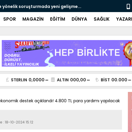
e yönelik soruşturmada yeni gelişme...
Çalışma, ran
SPOR
MAGAZİN
EĞİTİM
DÜNYA
SAĞLIK
YAZAR
STERLIN
0,0000
ALTIN
000,00
BİST
00.000
konomik destek açıklandı! 4.800 TL para yardımı yapılacak
e : 18-10-2024 15:12