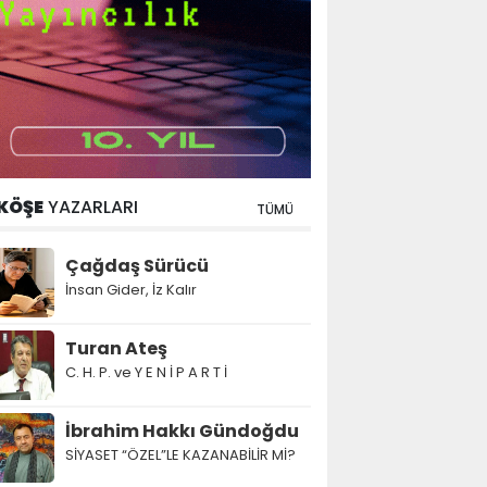
KÖŞE
YAZARLARI
TÜMÜ
Çağdaş Sürücü
İnsan Gider, İz Kalır
Turan Ateş
C. H. P. ve Y E N İ P A R T İ
İbrahim Hakkı Gündoğdu
SİYASET “ÖZEL”LE KAZANABİLİR Mİ?