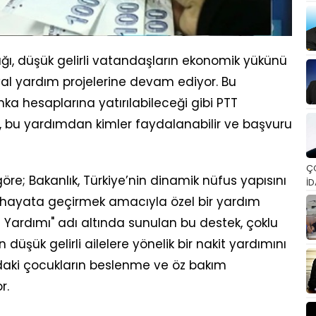
ığı, düşük gelirli vatandaşların ekonomik yükünü
yal yardım projelerine devam ediyor. Bu
nka hesaplarına yatırılabileceği gibi PTT
ki, bu yardımdan kimler faydalanabilir ve başvuru
Ç
öre; Bakanlık, Türkiye’nin dinamik nüfus yapısını
İD
i hayata geçirmek amacıyla özel bir yardım
 Yardımı" adı altında sunulan bu destek, çoklu
üşük gelirli ailelere yönelik bir nakit yardımını
daki çocukların beslenme ve öz bakım
r.