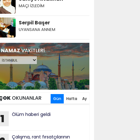
MAÇI İZLEDİM
Serpil Başer
UYANSANA ANNEM
NAMAZ
VAKİTLERİ
ÇOK
OKUNANLAR
Gün
Hafta
Ay
Ölüm haberi geldi
1
Çalışma, rant fırsatçılarının