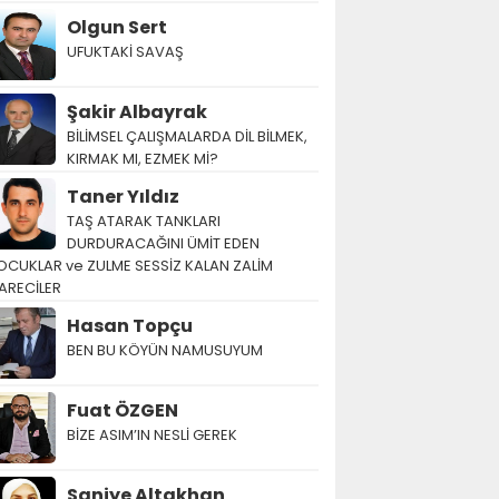
Olgun Sert
UFUKTAKİ SAVAŞ
Şakir Albayrak
BİLİMSEL ÇALIŞMALARDA DİL BİLMEK,
KIRMAK MI, EZMEK Mİ?
Taner Yıldız
TAŞ ATARAK TANKLARI
DURDURACAĞINI ÜMİT EDEN
OCUKLAR ve ZULME SESSİZ KALAN ZALİM
ARECİLER
Hasan Topçu
BEN BU KÖYÜN NAMUSUYUM
Fuat ÖZGEN
BİZE ASIM’IN NESLİ GEREK
Saniye Altakhan