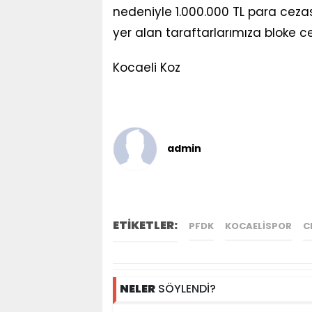
nedeniyle 1.000.000 TL para cezası
yer alan taraftarlarımıza bloke c
Kocaeli Koz
admin
ETİKETLER:
PFDK
KOCAELISPOR
C
NELER
SÖYLENDİ?