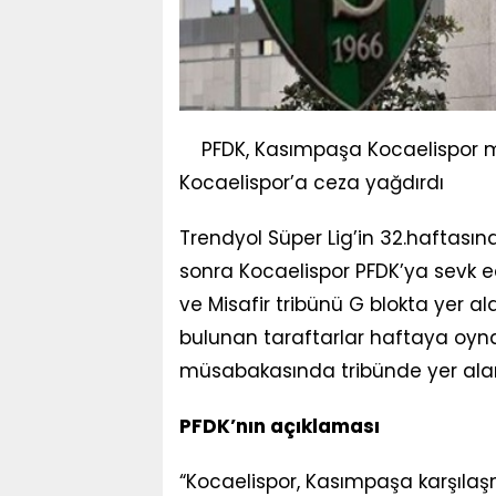
PFDK, Kasımpaşa Kocaelispor m
Kocaelispor’a ceza yağdırdı
Trendyol Süper Lig’in 32.hafta
sonra Kocaelispor PFDK’ya sevk ed
ve Misafir tribünü G blokta yer a
bulunan taraftarlar haftaya oyn
müsabakasında tribünde yer al
PFDK’nın açıklaması
“Kocaelispor, Kasımpaşa karşıla