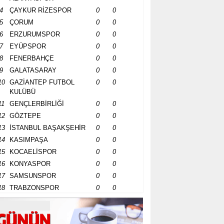
4
ÇAYKUR RİZESPOR
0
0
5
ÇORUM
0
0
6
ERZURUMSPOR
0
0
7
EYÜPSPOR
0
0
8
FENERBAHÇE
0
0
9
GALATASARAY
0
0
10
GAZİANTEP FUTBOL
0
0
KULÜBÜ
11
GENÇLERBİRLİĞİ
0
0
12
GÖZTEPE
0
0
13
İSTANBUL BAŞAKŞEHİR
0
0
14
KASIMPAŞA
0
0
15
KOCAELİSPOR
0
0
16
KONYASPOR
0
0
17
SAMSUNSPOR
0
0
18
TRABZONSPOR
0
0