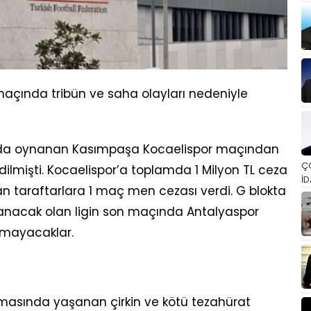
açında tribün ve saha olayları nedeniyle
sında oynanan Kasımpaşa Kocaelispor maçından
Ç
ilmişti. Kocaelispor’a toplamda 1 Milyon TL ceza
İD
lan taraftarlara 1 maç men cezası verdi. G blokta
anacak olan ligin son maçında Antalyaspor
amayacaklar.
şmasında yaşanan çirkin ve kötü tezahürat