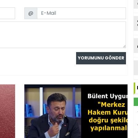
Email
@