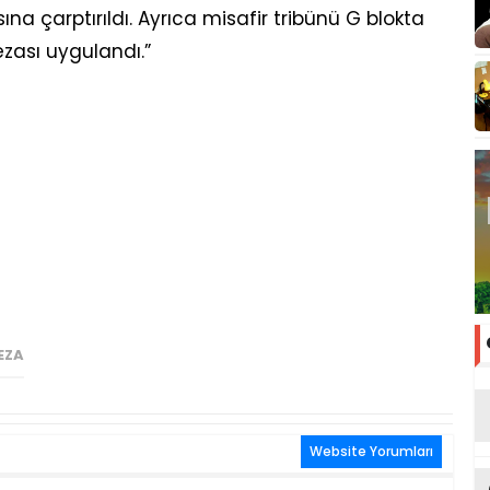
na çarptırıldı. Ayrıca misafir tribünü G blokta
ezası uygulandı.”
EZA
Website Yorumları