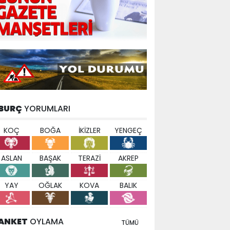
BURÇ
YORUMLARI
KOÇ
BOĞA
İKİZLER
YENGEÇ
ASLAN
BAŞAK
TERAZİ
AKREP
YAY
OĞLAK
KOVA
BALIK
ANKET
OYLAMA
TÜMÜ