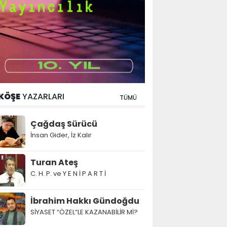
KÖŞE
YAZARLARI
TÜMÜ
Çağdaş Sürücü
İnsan Gider, İz Kalır
Turan Ateş
C. H. P. ve Y E N İ P A R T İ
İbrahim Hakkı Gündoğdu
SİYASET “ÖZEL”LE KAZANABİLİR Mİ?