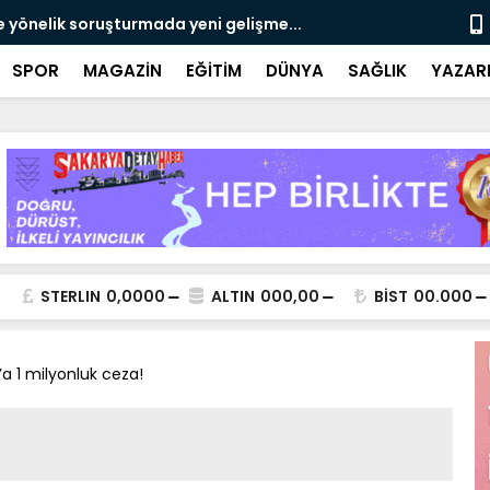
e yönelik soruşturmada yeni gelişme...
Çalışma, ran
SPOR
MAGAZİN
EĞİTİM
DÜNYA
SAĞLIK
YAZAR
STERLIN
0,0000
ALTIN
000,00
BİST
00.000
a 1 milyonluk ceza!