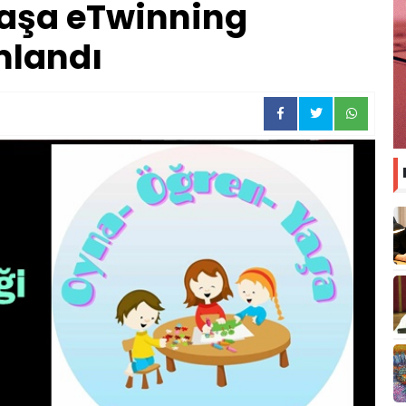
aşa eTwinning
mlandı