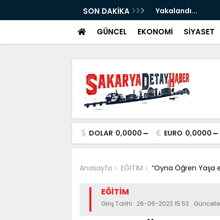
ştiri...
SON DAKİKA
Yakalandı...
GÜNCEL
EKONOMİ
SİYASET
DOLAR
0,0000
EURO
0,0000
Anasayfa
EĞİTİM
“Oyna Öğren Yaşa e
EĞİTİM
Giriş Tarihi : 26-06-2023 15:53 Güncel