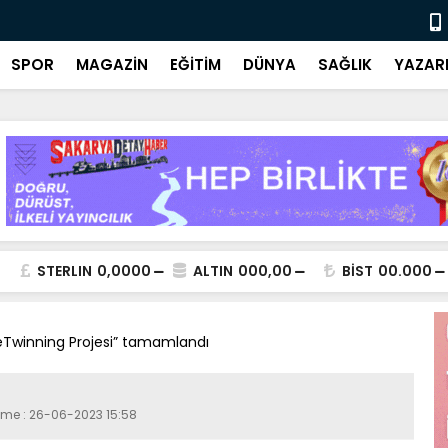
Ulusal ve y
SPOR
MAGAZİN
EĞİTİM
DÜNYA
SAĞLIK
YAZAR
STERLIN
0,0000
ALTIN
000,00
BİST
00.000
Twinning Projesi” tamamlandı
leme : 26-06-2023 15:58