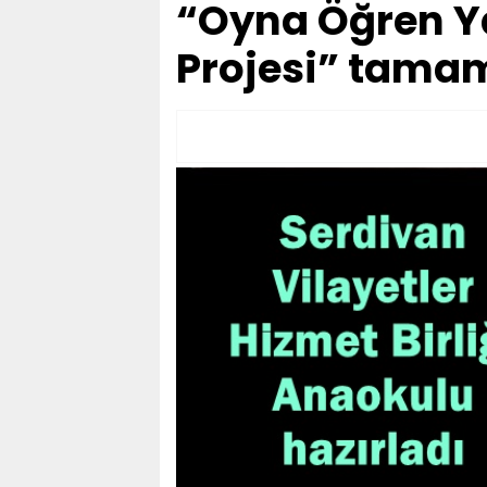
“Oyna Öğren Y
Projesi” tama