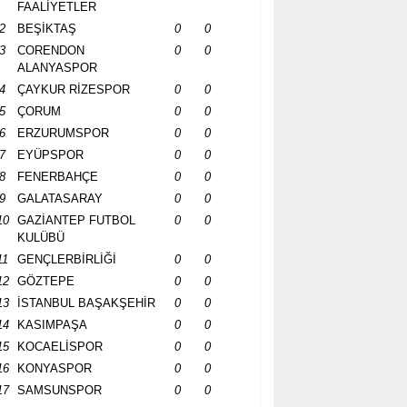
FAALİYETLER
2
BEŞİKTAŞ
0
0
3
CORENDON
0
0
ALANYASPOR
4
ÇAYKUR RİZESPOR
0
0
5
ÇORUM
0
0
6
ERZURUMSPOR
0
0
7
EYÜPSPOR
0
0
8
FENERBAHÇE
0
0
9
GALATASARAY
0
0
10
GAZİANTEP FUTBOL
0
0
KULÜBÜ
11
GENÇLERBİRLİĞİ
0
0
12
GÖZTEPE
0
0
13
İSTANBUL BAŞAKŞEHİR
0
0
14
KASIMPAŞA
0
0
15
KOCAELİSPOR
0
0
16
KONYASPOR
0
0
17
SAMSUNSPOR
0
0