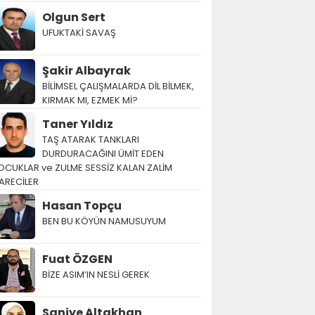
Olgun Sert
UFUKTAKİ SAVAŞ
Şakir Albayrak
BİLİMSEL ÇALIŞMALARDA DİL BİLMEK,
KIRMAK MI, EZMEK Mİ?
Taner Yıldız
TAŞ ATARAK TANKLARI
DURDURACAĞINI ÜMİT EDEN
OCUKLAR ve ZULME SESSİZ KALAN ZALİM
ARECİLER
Hasan Topçu
BEN BU KÖYÜN NAMUSUYUM
Fuat ÖZGEN
BİZE ASIM’IN NESLİ GEREK
Saniye Altakhan