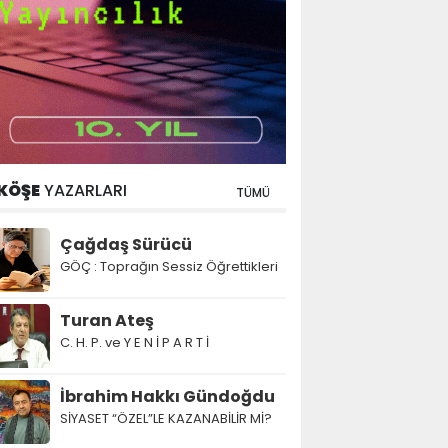
KÖŞE
YAZARLARI
TÜMÜ
Çağdaş Sürücü
GÖÇ : Toprağın Sessiz Öğrettikleri
Turan Ateş
C. H. P. ve Y E N İ P A R T İ
İbrahim Hakkı Gündoğdu
SİYASET “ÖZEL”LE KAZANABİLİR Mİ?