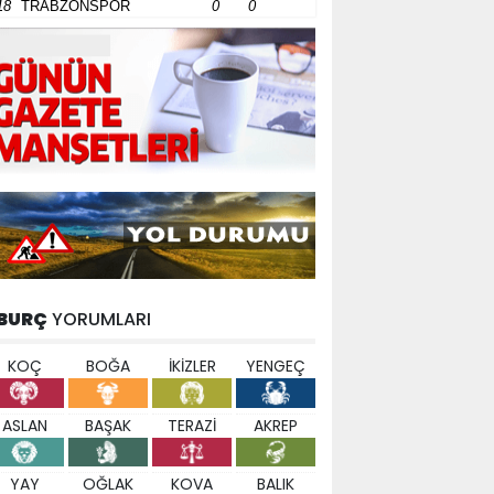
18
TRABZONSPOR
0
0
BURÇ
YORUMLARI
KOÇ
BOĞA
İKİZLER
YENGEÇ
ASLAN
BAŞAK
TERAZİ
AKREP
YAY
OĞLAK
KOVA
BALIK