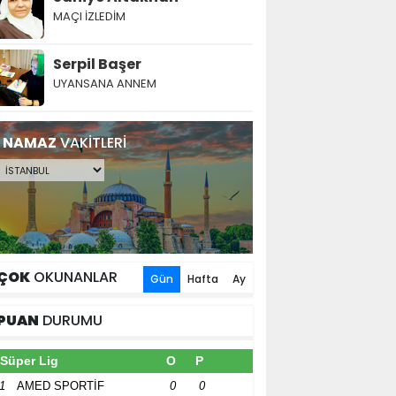
MAÇI İZLEDİM
Serpil Başer
UYANSANA ANNEM
NAMAZ
VAKİTLERİ
ÇOK
OKUNANLAR
Gün
Hafta
Ay
PUAN
DURUMU
Süper Lig
O
P
1
AMED SPORTİF
0
0