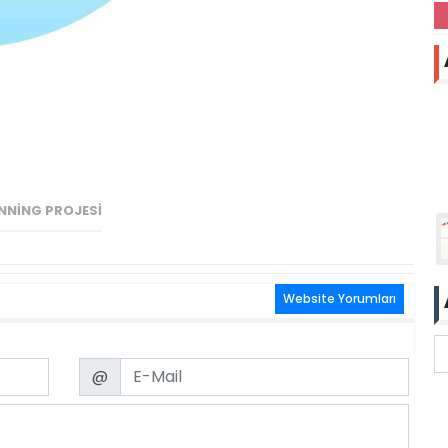
NNING PROJESI
Website Yorumları
Email
@