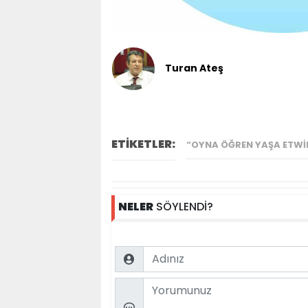
Turan Ateş
ETİKETLER:
“OYNA ÖĞREN YAŞA ETWI
NELER
SÖYLENDİ?
Name
Comment