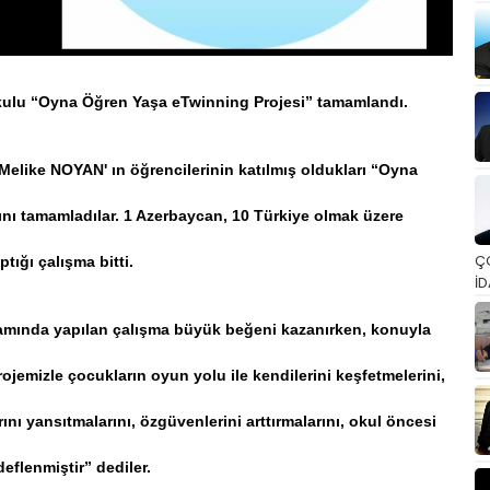
aokulu “Oyna Öğren Yaşa eTwinning Projesi” tamamlandı.
like NOYAN' ın öğrencilerinin katılmış oldukları “Oyna
nı tamamladılar. 1 Azerbaycan, 10 Türkiye olmak üzere
Ç
tığı çalışma bitti.
İD
mında yapılan çalışma büyük beğeni kazanırken, konuyla
rojemizle çocukların oyun yolu ile kendilerini keşfetmelerini,
arını yansıtmalarını, özgüvenlerini arttırmalarını, okul öncesi
eflenmiştir” dediler.