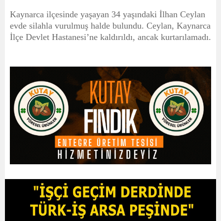
Kaynarca ilçesinde yaşayan 34 yaşındaki İlhan Ceylan
evde silahla vurulmuş halde bulundu. Ceylan, Kaynarca
İlçe Devlet Hastanesi’ne kaldırıldı, ancak kurtarılamadı.