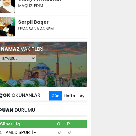
MAÇI İZLEDİM
Serpil Başer
UYANSANA ANNEM
NAMAZ
VAKİTLERİ
ÇOK
OKUNANLAR
Gün
Hafta
Ay
PUAN
DURUMU
Süper Lig
O
P
1
AMED SPORTİF
0
0