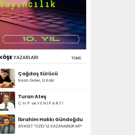
KÖŞE
YAZARLARI
TÜMÜ
Çağdaş Sürücü
İnsan Gider, İz Kalır
Turan Ateş
C. H. P. ve Y E N İ P A R T İ
İbrahim Hakkı Gündoğdu
SİYASET “ÖZEL”LE KAZANABİLİR Mİ?