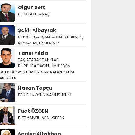
Olgun Sert
UFUKTAKİ SAVAŞ
Şakir Albayrak
BİLİMSEL ÇALIŞMALARDA DİL BİLMEK,
KIRMAK MI, EZMEK Mİ?
Taner Yıldız
TAŞ ATARAK TANKLARI
DURDURACAĞINI ÜMİT EDEN
OCUKLAR ve ZULME SESSİZ KALAN ZALİM
ARECİLER
Hasan Topçu
BEN BU KÖYÜN NAMUSUYUM
Fuat ÖZGEN
BİZE ASIM’IN NESLİ GEREK
Saniye Altakhan