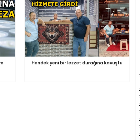
em
Hendek yeni bir lezzet durağına kavuştu