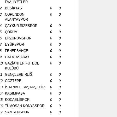
FAALİYETLER
2
BEŞİKTAŞ
0
0
3
CORENDON
0
0
ALANYASPOR
4
ÇAYKUR RİZESPOR
0
0
5
ÇORUM
0
0
6
ERZURUMSPOR
0
0
7
EYÜPSPOR
0
0
8
FENERBAHÇE
0
0
9
GALATASARAY
0
0
10
GAZİANTEP FUTBOL
0
0
KULÜBÜ
11
GENÇLERBİRLİĞİ
0
0
12
GÖZTEPE
0
0
13
İSTANBUL BAŞAKŞEHİR
0
0
14
KASIMPAŞA
0
0
15
KOCAELİSPOR
0
0
16
TÜMOSAN KONYASPOR
0
0
17
SAMSUNSPOR
0
0