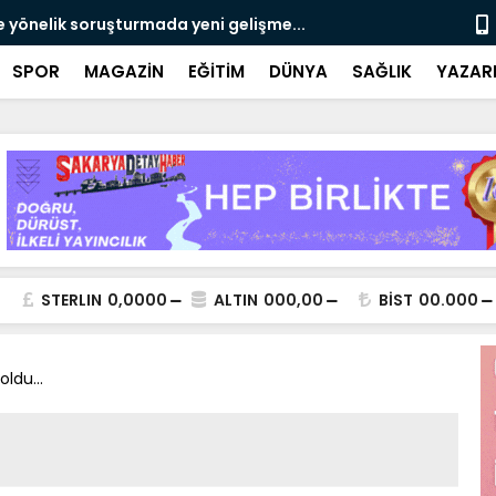
e yönelik soruşturmada yeni gelişme...
Çalışma, ran
SPOR
MAGAZİN
EĞİTİM
DÜNYA
SAĞLIK
YAZAR
STERLIN
0,0000
ALTIN
000,00
BİST
00.000
ldu...