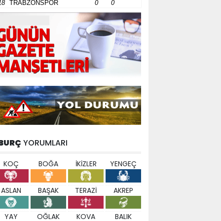
18
TRABZONSPOR
0
0
BURÇ
YORUMLARI
KOÇ
BOĞA
İKİZLER
YENGEÇ
ASLAN
BAŞAK
TERAZİ
AKREP
YAY
OĞLAK
KOVA
BALIK