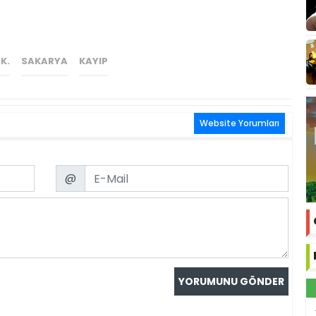
.K.
SAKARYA
KAYIP
Website Yorumları
Email
@