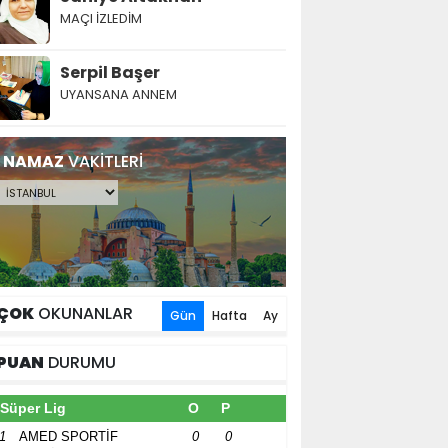
MAÇI İZLEDİM
Serpil Başer
UYANSANA ANNEM
NAMAZ
VAKİTLERİ
ÇOK
OKUNANLAR
Gün
Hafta
Ay
PUAN
DURUMU
Süper Lig
O
P
1
AMED SPORTİF
0
0