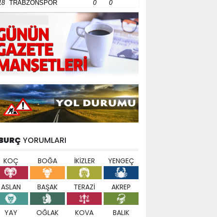
18
TRABZONSPOR
0
0
BURÇ
YORUMLARI
KOÇ
BOĞA
İKİZLER
YENGEÇ
ASLAN
BAŞAK
TERAZİ
AKREP
YAY
OĞLAK
KOVA
BALIK