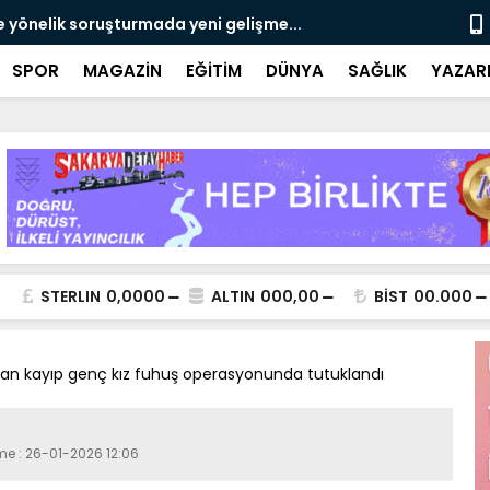
e yönelik soruşturmada yeni gelişme...
Çalışma, ran
SPOR
MAGAZİN
EĞİTİM
DÜNYA
SAĞLIK
YAZAR
STERLIN
0,0000
ALTIN
000,00
BİST
00.000
nan kayıp genç kız fuhuş operasyonunda tutuklandı
me : 26-01-2026 12:06