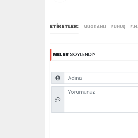
ETİKETLER:
MÜGE ANLI
FUHUŞ
F.N
NELER
SÖYLENDİ?
Name
Comment