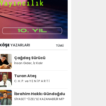
KÖŞE
YAZARLARI
TÜMÜ
Çağdaş Sürücü
İnsan Gider, İz Kalır
Turan Ateş
C. H. P. ve Y E N İ P A R T İ
İbrahim Hakkı Gündoğdu
SİYASET “ÖZEL”LE KAZANABİLİR Mİ?