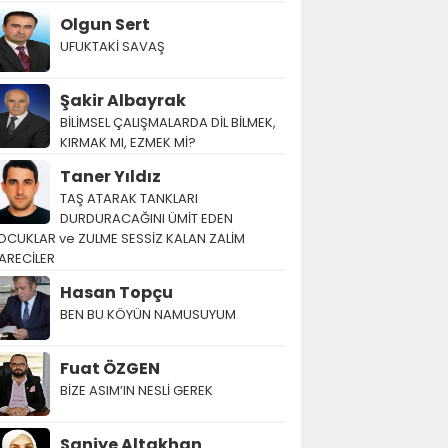
Olgun Sert
UFUKTAKİ SAVAŞ
Şakir Albayrak
BİLİMSEL ÇALIŞMALARDA DİL BİLMEK,
KIRMAK MI, EZMEK Mİ?
Taner Yıldız
TAŞ ATARAK TANKLARI
DURDURACAĞINI ÜMİT EDEN
OCUKLAR ve ZULME SESSİZ KALAN ZALİM
ARECİLER
Hasan Topçu
BEN BU KÖYÜN NAMUSUYUM
Fuat ÖZGEN
BİZE ASIM’IN NESLİ GEREK
Saniye Altakhan