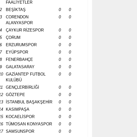
FAALİYETLER
2
BEŞİKTAŞ
0
0
3
CORENDON
0
0
ALANYASPOR
4
ÇAYKUR RİZESPOR
0
0
5
ÇORUM
0
0
6
ERZURUMSPOR
0
0
7
EYÜPSPOR
0
0
8
FENERBAHÇE
0
0
9
GALATASARAY
0
0
10
GAZİANTEP FUTBOL
0
0
KULÜBÜ
11
GENÇLERBİRLİĞİ
0
0
12
GÖZTEPE
0
0
13
İSTANBUL BAŞAKŞEHİR
0
0
14
KASIMPAŞA
0
0
15
KOCAELİSPOR
0
0
16
TÜMOSAN KONYASPOR
0
0
17
SAMSUNSPOR
0
0