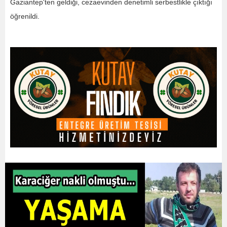
Gaziantep'ten geldiği, cezaevinden denetimli serbestlikle çıktığı
öğrenildi.