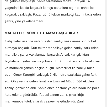
da şahısla karşılaştı. Şahıs tarafından tacize uğrayan 14
yaşındaki kız da koşarak komşu esnaflara sığındı, şahıs ise
kaçarak uzaklaştı. Pazar günü tekrar marketçi kadını taciz eden
şahıs, yine yakalanamadı.
MAHALLEDE NÖBET TUTMAYA BAŞLADILAR
Gelişmeler üzerine vatandaşlar, zanlıyı yakalamak için nöbet
tutmaya başladı. Dün tekrar mahalleye gelen zanlıyı fark eden
mahalleli, şahsı yakalamayı başardı. Ancak karışıklıktan
faydalanan şahıs kaçmayı başardı. Bunun üzerine polis ekipleri
ve mahalleli şahsın peşine düştü. Motosiklet ile zanlıyı takip
eden Ömer Karagöl, yaklaşık 2 kilometre uzaklıkta şahsı fark
etti. Olay yerine gelen İzmit ilçe Emniyet Müdürlüğü ekipleri
zanlıyı gözaltına aldı. Şahıs önce hastaneye ardından ise polis
karakoluna götürüldü. İfadesi alınan zanlı, çıkarıldığı
mahkemece tutuklanarak cezaevine gönderildi. Zanlının