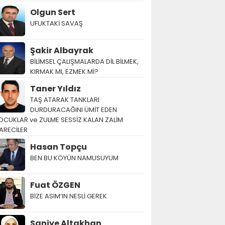
Olgun Sert
UFUKTAKİ SAVAŞ
Şakir Albayrak
BİLİMSEL ÇALIŞMALARDA DİL BİLMEK,
KIRMAK MI, EZMEK Mİ?
Taner Yıldız
TAŞ ATARAK TANKLARI
DURDURACAĞINI ÜMİT EDEN
OCUKLAR ve ZULME SESSİZ KALAN ZALİM
ARECİLER
Hasan Topçu
BEN BU KÖYÜN NAMUSUYUM
Fuat ÖZGEN
BİZE ASIM’IN NESLİ GEREK
Saniye Altakhan