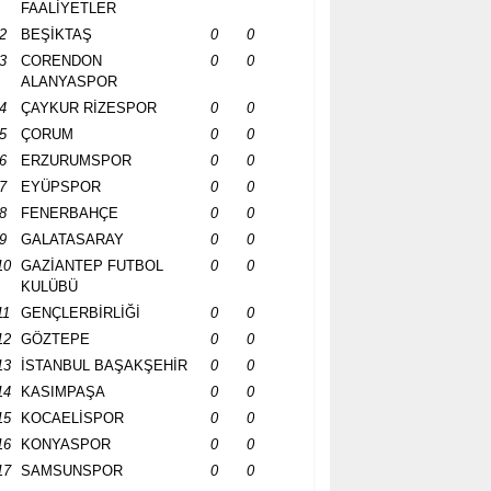
FAALİYETLER
2
BEŞİKTAŞ
0
0
3
CORENDON
0
0
ALANYASPOR
4
ÇAYKUR RİZESPOR
0
0
5
ÇORUM
0
0
6
ERZURUMSPOR
0
0
7
EYÜPSPOR
0
0
8
FENERBAHÇE
0
0
9
GALATASARAY
0
0
10
GAZİANTEP FUTBOL
0
0
KULÜBÜ
11
GENÇLERBİRLİĞİ
0
0
12
GÖZTEPE
0
0
13
İSTANBUL BAŞAKŞEHİR
0
0
14
KASIMPAŞA
0
0
15
KOCAELİSPOR
0
0
16
KONYASPOR
0
0
17
SAMSUNSPOR
0
0