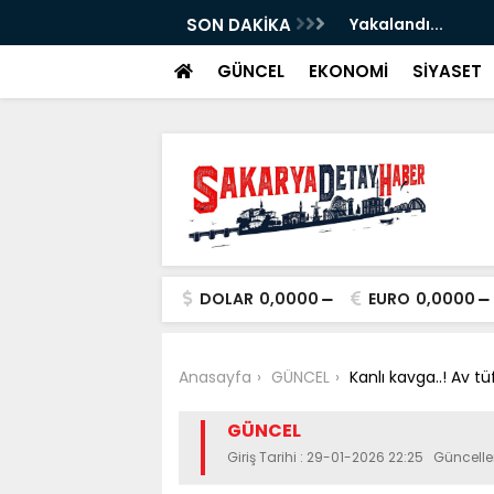
ştiri...
SON DAKİKA
Yakalandı...
GÜNCEL
EKONOMİ
SİYASET
DOLAR
0,0000
EURO
0,0000
Anasayfa
GÜNCEL
Kanlı kavga..! Av t
GÜNCEL
Giriş Tarihi : 29-01-2026 22:25 Güncell