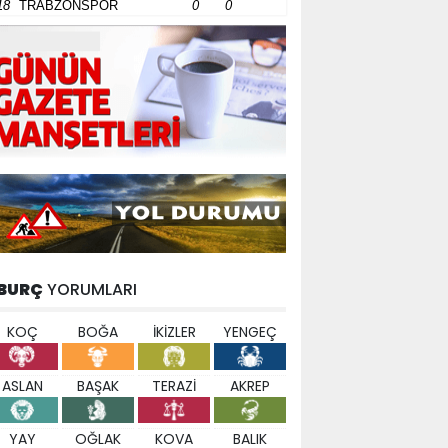
18
TRABZONSPOR
0
0
BURÇ
YORUMLARI
KOÇ
BOĞA
İKİZLER
YENGEÇ
ASLAN
BAŞAK
TERAZİ
AKREP
YAY
OĞLAK
KOVA
BALIK