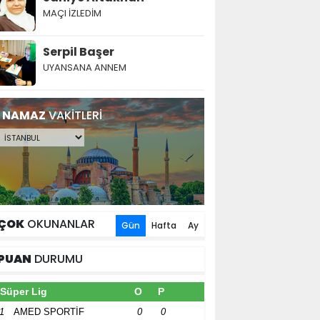
MAÇI İZLEDİM
Serpil Başer
UYANSANA ANNEM
NAMAZ
VAKİTLERİ
ÇOK
OKUNANLAR
Gün
Hafta
Ay
PUAN
DURUMU
Süper Lig
O
P
1
AMED SPORTİF
0
0