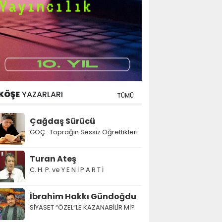
KÖŞE
YAZARLARI
TÜMÜ
Çağdaş Sürücü
GÖÇ : Toprağın Sessiz Öğrettikleri
Turan Ateş
C. H. P. ve Y E N İ P A R T İ
İbrahim Hakkı Gündoğdu
SİYASET “ÖZEL”LE KAZANABİLİR Mİ?