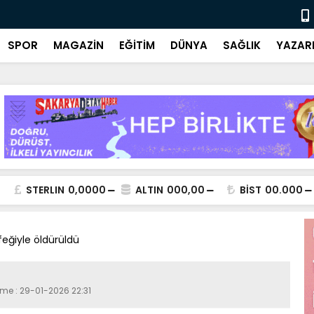
Ulusal ve y
SPOR
MAGAZİN
EĞİTİM
DÜNYA
SAĞLIK
YAZAR
STERLIN
0,0000
ALTIN
000,00
BİST
00.000
üfeğiyle öldürüldü
eme : 29-01-2026 22:31