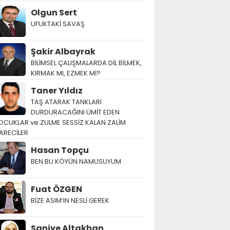
Olgun Sert
UFUKTAKİ SAVAŞ
Şakir Albayrak
BİLİMSEL ÇALIŞMALARDA DİL BİLMEK,
KIRMAK MI, EZMEK Mİ?
Taner Yıldız
TAŞ ATARAK TANKLARI
DURDURACAĞINI ÜMİT EDEN
OCUKLAR ve ZULME SESSİZ KALAN ZALİM
ARECİLER
Hasan Topçu
BEN BU KÖYÜN NAMUSUYUM
Fuat ÖZGEN
BİZE ASIM’IN NESLİ GEREK
Saniye Altakhan