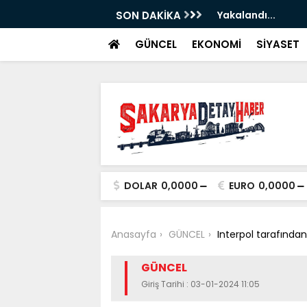
ştiri...
SON DAKİKA
Yakalandı...
GÜNCEL
EKONOMİ
SİYASET
DOLAR
0,0000
EURO
0,0000
Anasayfa
GÜNCEL
Interpol tarafından
GÜNCEL
Giriş Tarihi : 03-01-2024 11:05