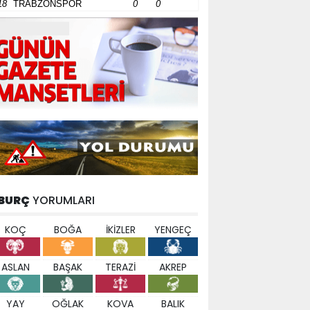
18
TRABZONSPOR
0
0
BURÇ
YORUMLARI
KOÇ
BOĞA
İKİZLER
YENGEÇ
ASLAN
BAŞAK
TERAZİ
AKREP
YAY
OĞLAK
KOVA
BALIK