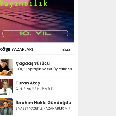
KÖŞE
YAZARLARI
TÜMÜ
Çağdaş Sürücü
GÖÇ : Toprağın Sessiz Öğrettikleri
Turan Ateş
C. H. P. ve Y E N İ P A R T İ
İbrahim Hakkı Gündoğdu
SİYASET “ÖZEL”LE KAZANABİLİR Mİ?