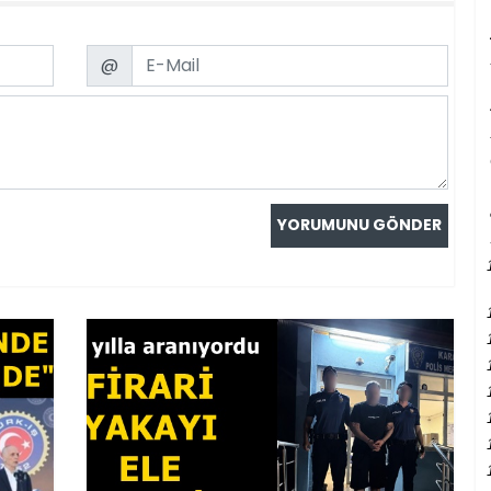
Email
@