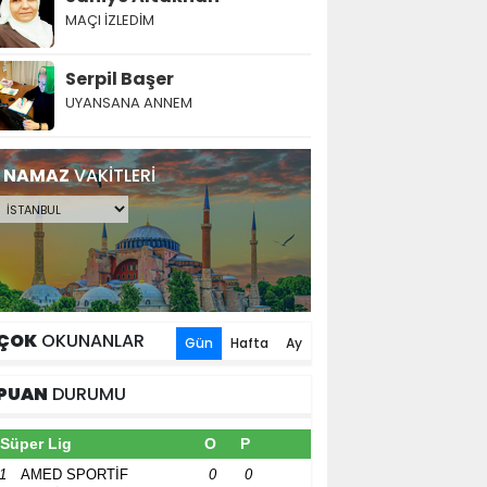
MAÇI İZLEDİM
Serpil Başer
UYANSANA ANNEM
NAMAZ
VAKİTLERİ
ÇOK
OKUNANLAR
Gün
Hafta
Ay
PUAN
DURUMU
Süper Lig
O
P
1
AMED SPORTİF
0
0