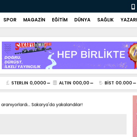
Ulusal ve y
SPOR
MAGAZİN
EĞİTİM
DÜNYA
SAĞLIK
YAZAR
STERLIN
0,0000
ALTIN
000,00
BİST
00.000
 aranıyorlardı... Sakarya'da yakalandılar!