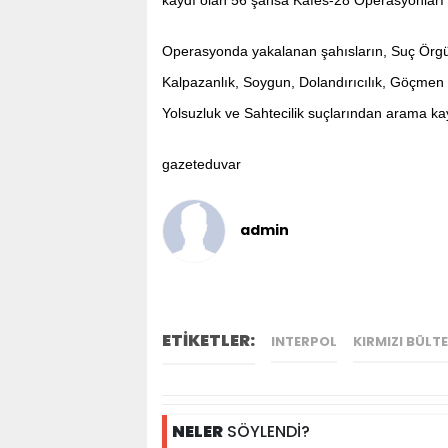
Operasyonda yakalanan şahısların, Suç Örgüt
Kalpazanlık, Soygun, Dolandırıcılık, Göçmen 
Yolsuzluk ve Sahtecilik suçlarından arama kayıt
gazeteduvar
admin
ETİKETLER:
INTERPOL
KIRMIZI BÜLT
NELER
SÖYLENDİ?