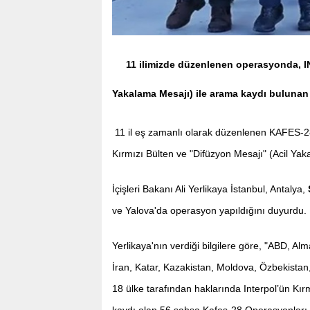
11 ilimizde düzenlenen operasyonda, I
Yakalama Mesajı) ile arama kaydı bulunan
11 il eş zamanlı olarak düzenlenen KAFES-2
Kırmızı Bülten ve "Difüzyon Mesajı" (Acil Ya
İçişleri Bakanı Ali Yerlikaya İstanbul, Antalya,
ve Yalova'da operasyon yapıldığını duyurdu.
Yerlikaya'nın verdiği bilgilere göre, "ABD, Alm
İran, Katar, Kazakistan, Moldova, Özbekista
18 ülke tarafından haklarında Interpol’ün Kı
kaydı olan 56 şahsa Kafes-28 Operasyonları 