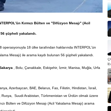
NTERPOL'ün Kırmızı Bülten ve "Difüzyon Mesajı" (Acil
 56 şüpheli yakalandı.
8 operasyonuyla 18 ülke tarafından haklarında INTERPOL'ün
kalama Mesajı) ile arama kaydı bulunan 56 şüpheli yakalandı.
Ç
İD
Sakarya
, Bolu, Çanakkale, Eskişehir, İzmir, Manisa, Muğla, Urfa
anya, Azerbaycan, BAE, Belarus, Fas, Filistin, Hindistan, İsrail,
n, Rusya, Suudi Arabistan, Türkmenistan ve Ürdün olmak üzere
rmızı Bülten ve Difüzyon Mesajı (Acil Yakalama Mesajı) arama
düzenledi.