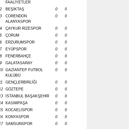
FAALİYETLER
2
BEŞİKTAŞ
0
0
3
CORENDON
0
0
ALANYASPOR
4
ÇAYKUR RİZESPOR
0
0
5
ÇORUM
0
0
6
ERZURUMSPOR
0
0
7
EYÜPSPOR
0
0
8
FENERBAHÇE
0
0
9
GALATASARAY
0
0
10
GAZİANTEP FUTBOL
0
0
KULÜBÜ
11
GENÇLERBİRLİĞİ
0
0
12
GÖZTEPE
0
0
13
İSTANBUL BAŞAKŞEHİR
0
0
14
KASIMPAŞA
0
0
15
KOCAELİSPOR
0
0
16
KONYASPOR
0
0
17
SAMSUNSPOR
0
0