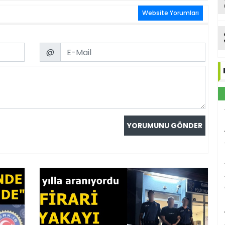
Website Yorumları
Email
@