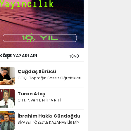
KÖŞE
YAZARLARI
TÜMÜ
Çağdaş Sürücü
GÖÇ : Toprağın Sessiz Öğrettikleri
Turan Ateş
C. H. P. ve Y E N İ P A R T İ
İbrahim Hakkı Gündoğdu
SİYASET “ÖZEL”LE KAZANABİLİR Mİ?