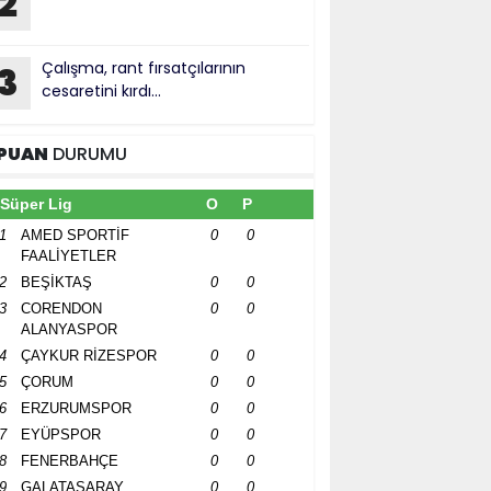
2
Çalışma, rant fırsatçılarının
3
cesaretini kırdı...
PUAN
DURUMU
Süper Lig
O
P
1
AMED SPORTİF
0
0
FAALİYETLER
2
BEŞİKTAŞ
0
0
3
CORENDON
0
0
ALANYASPOR
4
ÇAYKUR RİZESPOR
0
0
5
ÇORUM
0
0
6
ERZURUMSPOR
0
0
7
EYÜPSPOR
0
0
8
FENERBAHÇE
0
0
9
GALATASARAY
0
0