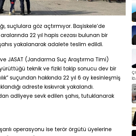
ı, suçlulara göz açtırmıyor. Başiskele’de
aralarında 22 yıl hapis cezası bulunan bir
i şahıs yakalanarak adalete teslim edildi.
 ve JASAT (Jandarma Suç Araştırma Timi)
yürüttüğü teknik ve fiziki takip sonucu dev bir
Ç
ılık” suçundan hakkında 22 yıl 6 ay kesinleşmiş
İD
klandığı adreste kıskıvrak yakalandı.
an adliyeye sevk edilen şahıs, tutuklanarak
şarılı operasyonu ise terör örgütü üyelerine