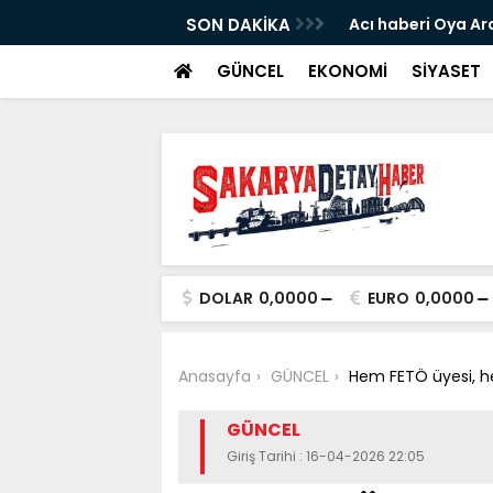
nın cesaretini kırdı...
SON DAKİKA
Acı haberi Oya Ar
GÜNCEL
EKONOMİ
SİYASET
DOLAR
0,0000
EURO
0,0000
Anasayfa
GÜNCEL
Hem FETÖ üyesi, 
GÜNCEL
Giriş Tarihi : 16-04-2026 22:05