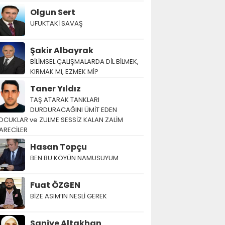
Olgun Sert
UFUKTAKİ SAVAŞ
Şakir Albayrak
BİLİMSEL ÇALIŞMALARDA DİL BİLMEK,
KIRMAK MI, EZMEK Mİ?
Taner Yıldız
TAŞ ATARAK TANKLARI
DURDURACAĞINI ÜMİT EDEN
OCUKLAR ve ZULME SESSİZ KALAN ZALİM
ARECİLER
Hasan Topçu
BEN BU KÖYÜN NAMUSUYUM
Fuat ÖZGEN
BİZE ASIM’IN NESLİ GEREK
Saniye Altakhan