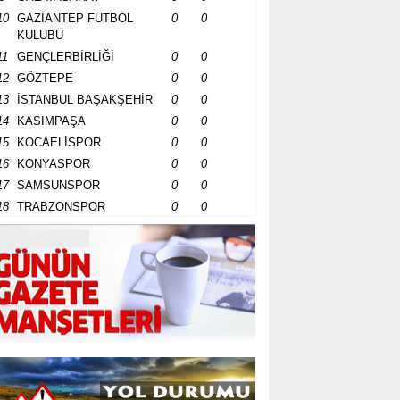
10
GAZİANTEP FUTBOL
0
0
KULÜBÜ
11
GENÇLERBİRLİĞİ
0
0
12
GÖZTEPE
0
0
13
İSTANBUL BAŞAKŞEHİR
0
0
14
KASIMPAŞA
0
0
15
KOCAELİSPOR
0
0
16
KONYASPOR
0
0
17
SAMSUNSPOR
0
0
18
TRABZONSPOR
0
0