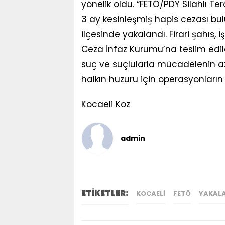
yönelik oldu. “FETÖ/PDY Silahlı 
3 ay kesinleşmiş hapis cezası bul
ilçesinde yakalandı. Firari şahıs
Ceza İnfaz Kurumu’na teslim edild
suç ve suçlularla mücadelenin azi
halkın huzuru için operasyonların
Kocaeli Koz
admin
ETİKETLER:
KOCAELI
FETÖ
YAKAL