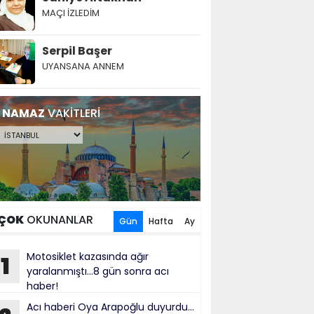
MAÇI İZLEDİM
Serpil Başer
UYANSANA ANNEM
NAMAZ
VAKİTLERİ
ÇOK
OKUNANLAR
Gün
Hafta
Ay
Motosiklet kazasında ağır
1
yaralanmıştı...8 gün sonra acı
haber!
Acı haberi Oya Arapoğlu duyurdu...