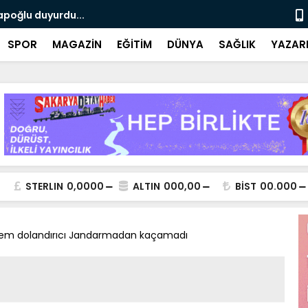
apoğlu duyurdu...
Motosiklet 
SPOR
MAGAZİN
EĞİTİM
DÜNYA
SAĞLIK
YAZAR
STERLIN
0,0000
ALTIN
000,00
BİST
00.000
hem dolandırıcı Jandarmadan kaçamadı