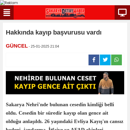
Hakkında kayıp başvurusu vardı
GÜNCEL
- 25-01-2025 21:04
Sakarya Nehri'nde bulunan cesedin kimliği belli
oldu. Cesedin bir süredir kayıp olan gence ait
olduğu anlaşıldı. 26 yaşındaki Evliya Kayış'ın cansız
bedeni jandarma, İtfaiye ve AFAD ekipleri