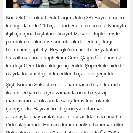
Kocaeli/Gölcüklü Cenk Çağın Ünlü (38) Bayram günü
kaldığı dairede 21 bıçak darbesi ile öldürüldü. Konuyla
ilgili çalışma başlatan Cinayet Masası ekipleri evde
parmak izi buluna ve son olarak daireden çıktığı
belirlenen şüpheliyi Beyoğlu’nda bir otelde yakaladı.
Gözaltına alınan şüphelinin Cenk Çağın Ünlü’nün öz
kardeşi Cem Ünlü olduğu öğrenildi. Şüpheli ile birlikte
olayda kullanıldığı iddia edilen bıçak ele geçirildi.
Şişli Kurşun Sokaktaki bir apartmanın teras katında
ikamet ediyordu. Aynı zamanda ünlü bir şarap
markasının fabrikasında satış temsilcisi olarak
çalışıyordu. Bayram'ın ilk günü yakınları ve
arkadaşları bayramlaşmak için aradıklarında ona bir
türlü ulaşamadı. Hemen durumu polise haber verdiler.
Polis ekipleri ertesi gün sabah saatlerinde Ünlü'nün