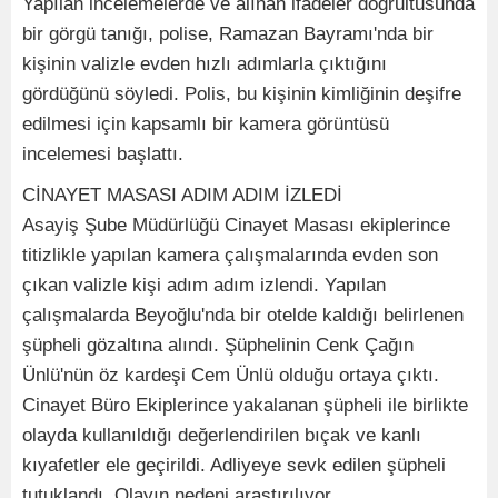
Yapılan incelemelerde ve alınan ifadeler doğrultusunda
bir görgü tanığı, polise, Ramazan Bayramı'nda bir
kişinin valizle evden hızlı adımlarla çıktığını
gördüğünü söyledi. Polis, bu kişinin kimliğinin deşifre
edilmesi için kapsamlı bir kamera görüntüsü
incelemesi başlattı.
CİNAYET MASASI ADIM ADIM İZLEDİ
Asayiş Şube Müdürlüğü Cinayet Masası ekiplerince
titizlikle yapılan kamera çalışmalarında evden son
çıkan valizle kişi adım adım izlendi. Yapılan
çalışmalarda Beyoğlu'nda bir otelde kaldığı belirlenen
şüpheli gözaltına alındı. Şüphelinin Cenk Çağın
Ünlü'nün öz kardeşi Cem Ünlü olduğu ortaya çıktı.
Cinayet Büro Ekiplerince yakalanan şüpheli ile birlikte
olayda kullanıldığı değerlendirilen bıçak ve kanlı
kıyafetler ele geçirildi. Adliyeye sevk edilen şüpheli
tutuklandı. Olayın nedeni araştırılıyor.