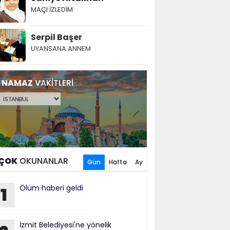
MAÇI İZLEDİM
Serpil Başer
UYANSANA ANNEM
NAMAZ
VAKİTLERİ
ÇOK
OKUNANLAR
Gün
Hafta
Ay
Ölüm haberi geldi
1
İzmit Belediyesi'ne yönelik