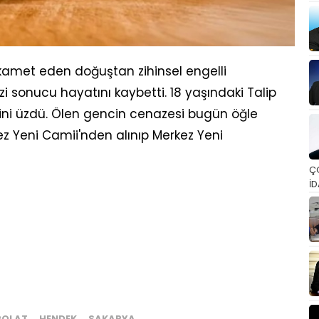
kamet eden doğuştan zihinsel engelli
izi sonucu hayatını kaybetti. 18 yaşındaki Talip
ini üzdü. Ölen gencin cenazesi bugün öğle
 Yeni Camii'nden alınıp Merkez Yeni
Ç
İD
POLAT
HENDEK
SAKARYA