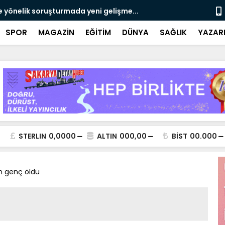
e yönelik soruşturmada yeni gelişme...
Çalışma, ran
SPOR
MAGAZİN
EĞİTİM
DÜNYA
SAĞLIK
YAZAR
STERLIN
0,0000
ALTIN
000,00
BİST
00.000
ren genç öldü