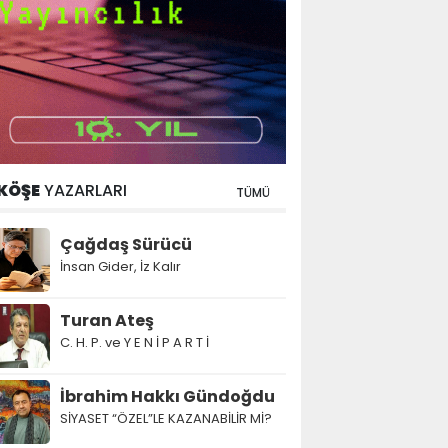
KÖŞE
YAZARLARI
TÜMÜ
Çağdaş Sürücü
İnsan Gider, İz Kalır
Turan Ateş
C. H. P. ve Y E N İ P A R T İ
İbrahim Hakkı Gündoğdu
SİYASET “ÖZEL”LE KAZANABİLİR Mİ?