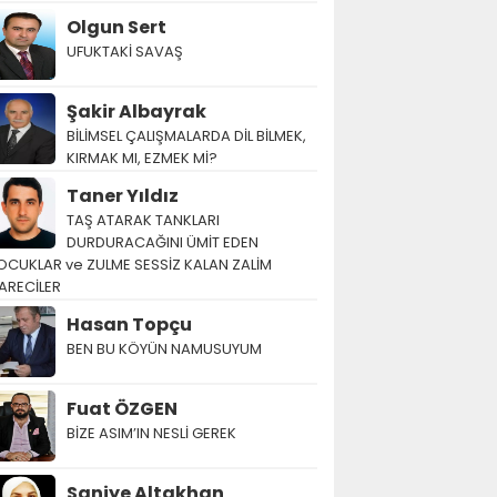
Olgun Sert
UFUKTAKİ SAVAŞ
Şakir Albayrak
BİLİMSEL ÇALIŞMALARDA DİL BİLMEK,
KIRMAK MI, EZMEK Mİ?
Taner Yıldız
TAŞ ATARAK TANKLARI
DURDURACAĞINI ÜMİT EDEN
OCUKLAR ve ZULME SESSİZ KALAN ZALİM
ARECİLER
Hasan Topçu
BEN BU KÖYÜN NAMUSUYUM
Fuat ÖZGEN
BİZE ASIM’IN NESLİ GEREK
Saniye Altakhan