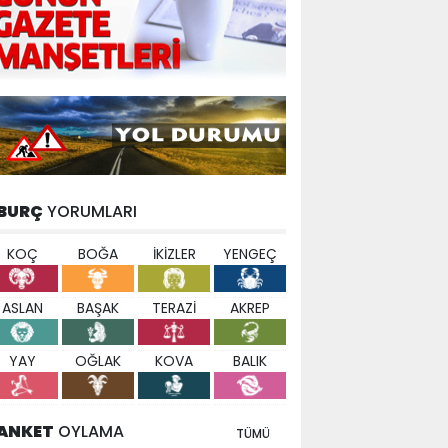
BURÇ
YORUMLARI
KOÇ
BOĞA
İKİZLER
YENGEÇ
ASLAN
BAŞAK
TERAZİ
AKREP
YAY
OĞLAK
KOVA
BALIK
ANKET
OYLAMA
TÜMÜ