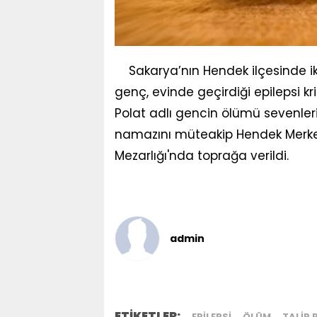
Sakarya’nın Hendek ilçesinde i
genç, evinde geçirdiği epilepsi kr
Polat adlı gencin ölümü sevenler
namazını müteakip Hendek Merkez
Mezarlığı'nda toprağa verildi.
admin
ETİKETLER:
EPILEPSI
ÖLÜM
TALIP 