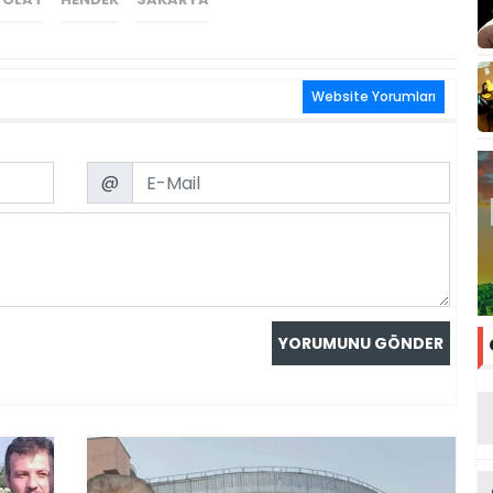
Website Yorumları
Email
@