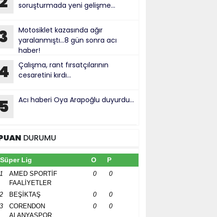
2
soruşturmada yeni gelişme...
Motosiklet kazasında ağır
3
yaralanmıştı...8 gün sonra acı
haber!
Çalışma, rant fırsatçılarının
4
cesaretini kırdı...
Acı haberi Oya Arapoğlu duyurdu...
5
PUAN
DURUMU
Süper Lig
O
P
1
AMED SPORTİF
0
0
FAALİYETLER
2
BEŞİKTAŞ
0
0
3
CORENDON
0
0
ALANYASPOR