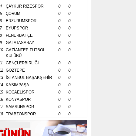
4
ÇAYKUR RİZESPOR
0
0
5
ÇORUM
0
0
6
ERZURUMSPOR
0
0
7
EYÜPSPOR
0
0
8
FENERBAHÇE
0
0
9
GALATASARAY
0
0
10
GAZİANTEP FUTBOL
0
0
KULÜBÜ
11
GENÇLERBİRLİĞİ
0
0
12
GÖZTEPE
0
0
13
İSTANBUL BAŞAKŞEHİR
0
0
14
KASIMPAŞA
0
0
15
KOCAELİSPOR
0
0
16
KONYASPOR
0
0
17
SAMSUNSPOR
0
0
18
TRABZONSPOR
0
0