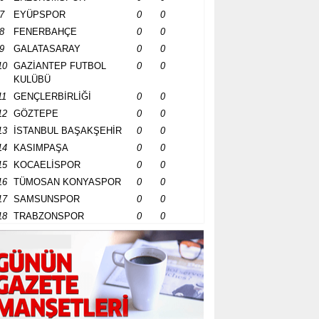
7
EYÜPSPOR
0
0
8
FENERBAHÇE
0
0
9
GALATASARAY
0
0
10
GAZİANTEP FUTBOL
0
0
KULÜBÜ
11
GENÇLERBİRLİĞİ
0
0
12
GÖZTEPE
0
0
13
İSTANBUL BAŞAKŞEHİR
0
0
14
KASIMPAŞA
0
0
15
KOCAELİSPOR
0
0
16
TÜMOSAN KONYASPOR
0
0
17
SAMSUNSPOR
0
0
18
TRABZONSPOR
0
0