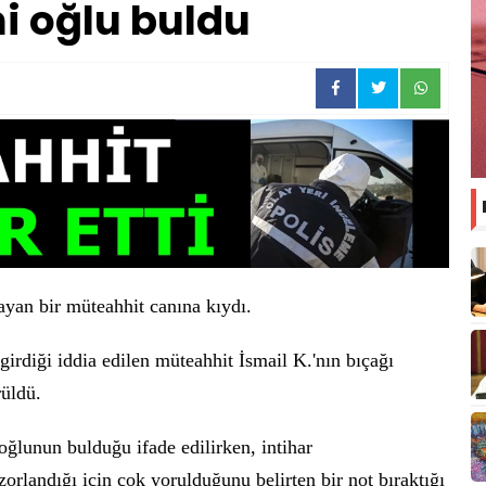
i oğlu buldu
ayan bir müteahhit canına kıydı.
irdiği iddia edilen müteahhit İsmail K.'nın bıçağı
rüldü.
oğlunun bulduğu ifade edilirken, intihar
rlandığı için çok yorulduğunu belirten bir not bıraktığı