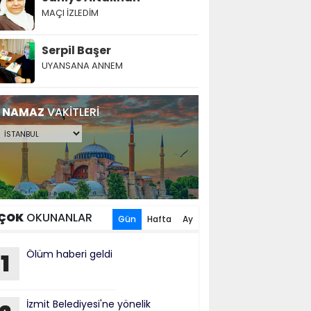
MAÇI İZLEDİM
Serpil Başer
UYANSANA ANNEM
NAMAZ
VAKİTLERİ
ÇOK
OKUNANLAR
Gün
Hafta
Ay
Ölüm haberi geldi
1
İzmit Belediyesi'ne yönelik