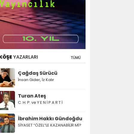
KÖŞE
YAZARLARI
TÜMÜ
Çağdaş Sürücü
İnsan Gider, İz Kalır
Turan Ateş
C. H. P. ve Y E N İ P A R T İ
İbrahim Hakkı Gündoğdu
SİYASET “ÖZEL”LE KAZANABİLİR Mİ?