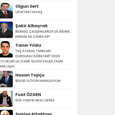
Olgun Sert
UFUKTAKİ SAVAŞ
Şakir Albayrak
BİLİMSEL ÇALIŞMALARDA DİL BİLMEK,
KIRMAK MI, EZMEK Mİ?
Taner Yıldız
TAŞ ATARAK TANKLARI
DURDURACAĞINI ÜMİT EDEN
OCUKLAR ve ZULME SESSİZ KALAN ZALİM
ARECİLER
Hasan Topçu
BEN BU KÖYÜN NAMUSUYUM
Fuat ÖZGEN
BİZE ASIM’IN NESLİ GEREK
Saniye Altakhan