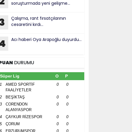
2
soruşturmada yeni gelişme...
Çalışma, rant fırsatçılarının
3
cesaretini kırdı...
Acı haberi Oya Arapoğlu duyurdu...
4
PUAN
DURUMU
Süper Lig
O
P
1
AMED SPORTİF
0
0
FAALİYETLER
2
BEŞİKTAŞ
0
0
3
CORENDON
0
0
ALANYASPOR
4
ÇAYKUR RİZESPOR
0
0
5
ÇORUM
0
0
6
ERZURUMSPOR
0
0