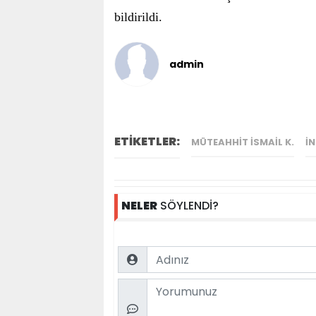
bildirildi.
admin
ETİKETLER:
MÜTEAHHIT İSMAIL K.
I
NELER
SÖYLENDİ?
Name
Comment