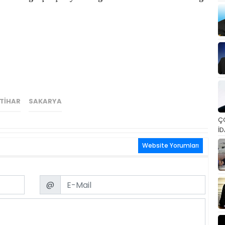
NTIHAR
SAKARYA
Ç
İD
Website Yorumları
Email
@