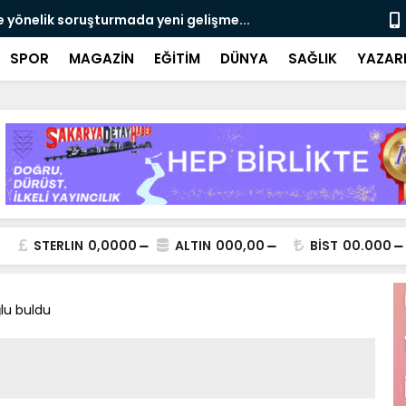
e yönelik soruşturmada yeni gelişme...
Çalışma, ran
SPOR
MAGAZİN
EĞİTİM
DÜNYA
SAĞLIK
YAZAR
STERLIN
0,0000
ALTIN
000,00
BİST
00.000
lu buldu