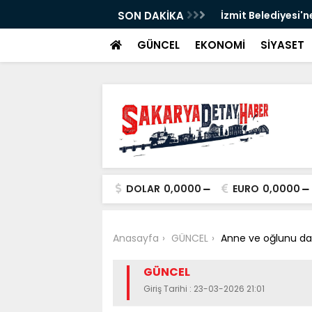
SON DAKİKA
İzmit Belediyesi'n
GÜNCEL
EKONOMİ
SİYASET
DOLAR
0,0000
EURO
0,0000
Anasayfa
GÜNCEL
Anne ve oğlunu dar
GÜNCEL
Giriş Tarihi : 23-03-2026 21:01