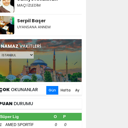
MAÇI İZLEDİM
Serpil Başer
UYANSANA ANNEM
NAMAZ
VAKİTLERİ
ÇOK
OKUNANLAR
Gün
Hafta
Ay
PUAN
DURUMU
Süper Lig
O
P
1
AMED SPORTİF
0
0