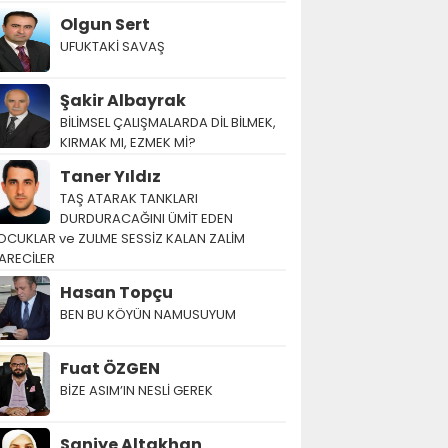
Olgun Sert
UFUKTAKİ SAVAŞ
Şakir Albayrak
BİLİMSEL ÇALIŞMALARDA DİL BİLMEK,
KIRMAK MI, EZMEK Mİ?
Taner Yıldız
TAŞ ATARAK TANKLARI
DURDURACAĞINI ÜMİT EDEN
OCUKLAR ve ZULME SESSİZ KALAN ZALİM
ARECİLER
Hasan Topçu
BEN BU KÖYÜN NAMUSUYUM
Fuat ÖZGEN
BİZE ASIM’IN NESLİ GEREK
Saniye Altakhan