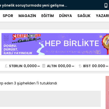
e yönelik soruşturmada yeni gelişme...
Çalışma, ran
SPOR
MAGAZİN
EĞİTİM
DÜNYA
SAĞLIK
YAZAR
STERLIN
0,0000
ALTIN
000,00
BİST
00.000
p eden 3 şüpheliden 1'i tutuklandı