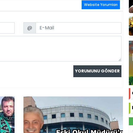
Website Yorumları
Email
@