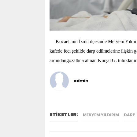
Kocaeli'nin İzmit ilçesinde Meryem Yıldırı
kafede feci şekilde darp edilmelerine ilişkin g
ardındangözaltına alınan Kürşat G. tutuklanırk
admin
ETİKETLER:
MERYEM YILDIRIM
DARP