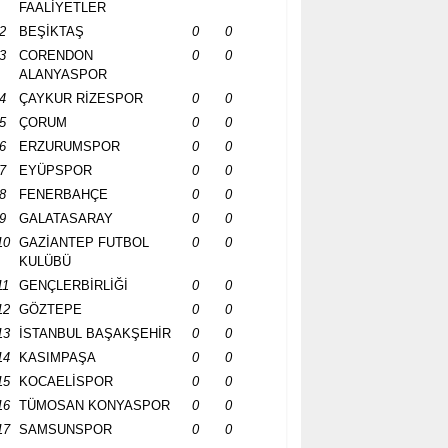
FAALİYETLER
2
BEŞİKTAŞ
0
0
3
CORENDON
0
0
ALANYASPOR
4
ÇAYKUR RİZESPOR
0
0
5
ÇORUM
0
0
6
ERZURUMSPOR
0
0
7
EYÜPSPOR
0
0
8
FENERBAHÇE
0
0
9
GALATASARAY
0
0
10
GAZİANTEP FUTBOL
0
0
KULÜBÜ
11
GENÇLERBİRLİĞİ
0
0
12
GÖZTEPE
0
0
13
İSTANBUL BAŞAKŞEHİR
0
0
14
KASIMPAŞA
0
0
15
KOCAELİSPOR
0
0
16
TÜMOSAN KONYASPOR
0
0
17
SAMSUNSPOR
0
0