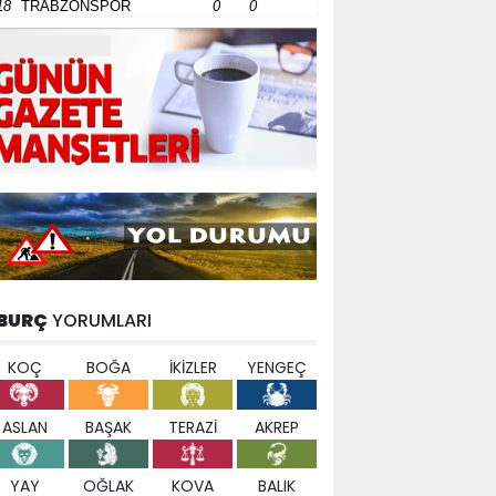
18
TRABZONSPOR
0
0
BURÇ
YORUMLARI
KOÇ
BOĞA
İKİZLER
YENGEÇ
ASLAN
BAŞAK
TERAZİ
AKREP
YAY
OĞLAK
KOVA
BALIK