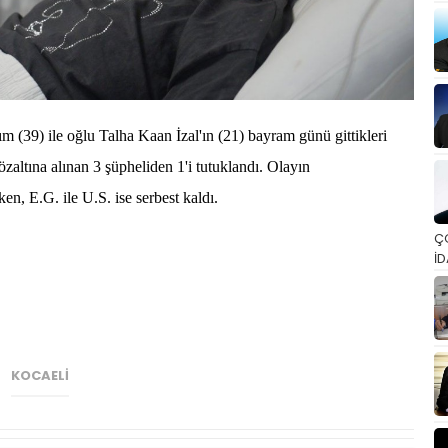
m (39) ile oğlu Talha Kaan İzal'ın (21) bayram günü gittikleri
özaltına alınan 3 şüpheliden 1'i tutuklandı. Olayın
en, E.G. ile U.S. ise serbest kaldı.
Ç
İD
KOCAELI