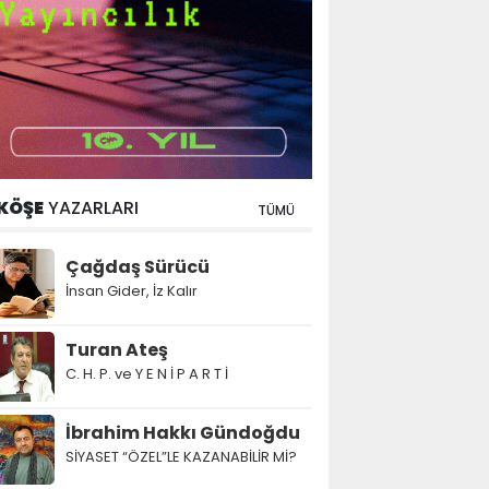
KÖŞE
YAZARLARI
TÜMÜ
Çağdaş Sürücü
İnsan Gider, İz Kalır
Turan Ateş
C. H. P. ve Y E N İ P A R T İ
İbrahim Hakkı Gündoğdu
SİYASET “ÖZEL”LE KAZANABİLİR Mİ?