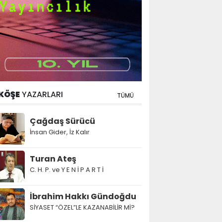
KÖŞE
YAZARLARI
TÜMÜ
Çağdaş Sürücü
İnsan Gider, İz Kalır
Turan Ateş
C. H. P. ve Y E N İ P A R T İ
İbrahim Hakkı Gündoğdu
SİYASET “ÖZEL”LE KAZANABİLİR Mİ?