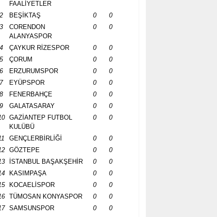
FAALİYETLER
2
BEŞİKTAŞ
0
0
3
CORENDON
0
0
ALANYASPOR
4
ÇAYKUR RİZESPOR
0
0
5
ÇORUM
0
0
6
ERZURUMSPOR
0
0
7
EYÜPSPOR
0
0
8
FENERBAHÇE
0
0
9
GALATASARAY
0
0
10
GAZİANTEP FUTBOL
0
0
KULÜBÜ
11
GENÇLERBİRLİĞİ
0
0
12
GÖZTEPE
0
0
13
İSTANBUL BAŞAKŞEHİR
0
0
14
KASIMPAŞA
0
0
15
KOCAELİSPOR
0
0
16
TÜMOSAN KONYASPOR
0
0
17
SAMSUNSPOR
0
0