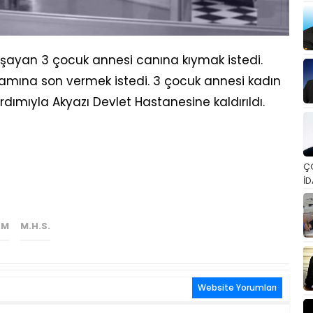
aşayan 3 çocuk annesi canına kıymak istedi.
aşamına son vermek istedi. 3 çocuk annesi kadın
dımıyla Akyazı Devlet Hastanesine kaldırıldı.
Ç
İD
IM
M.H.S.
Website Yorumları