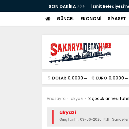
SON DAKİKA
İzmit Belediyesi'n
GÜNCEL
EKONOMİ
SİYASET
DOLAR
0,0000
EURO
0,0000
Anasayfa
akyazi
3 çocuk annesi tüfe
akyazi
Giriş Tarihi : 03-06-2026 14:11 Güncell