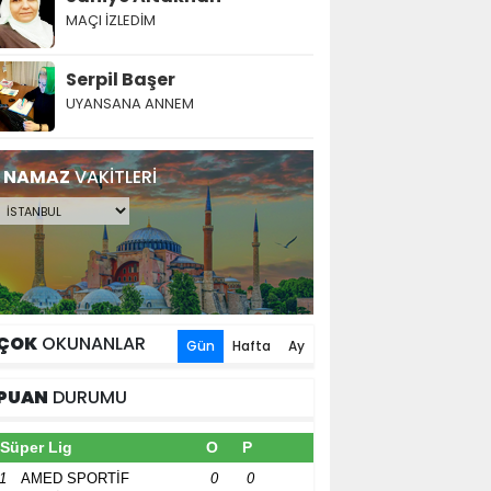
MAÇI İZLEDİM
Serpil Başer
UYANSANA ANNEM
NAMAZ
VAKİTLERİ
ÇOK
OKUNANLAR
Gün
Hafta
Ay
PUAN
DURUMU
Süper Lig
O
P
1
AMED SPORTİF
0
0