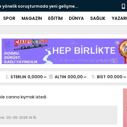
e yönelik soruşturmada yeni gelişme...
Çalışma, ran
SPOR
MAGAZİN
EĞİTİM
DÜNYA
SAĞLIK
YAZAR
STERLIN
0,0000
ALTIN
000,00
BİST
00.000
kle canına kıymak istedi
eme : 03-06-2026 14:15