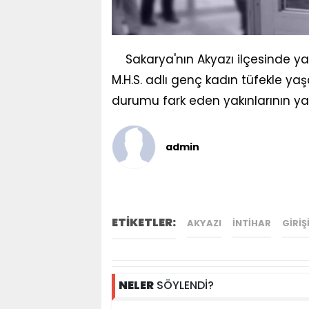
Sakarya'nın Akyazı ilçesinde y
M.H.S. adlı genç kadın tüfekle y
durumu fark eden yakınlarının yar
admin
ETİKETLER:
AKYAZI
INTIHAR
GIRIŞ
NELER
SÖYLENDİ?