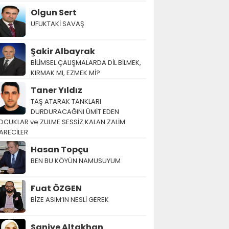
Olgun Sert
UFUKTAKİ SAVAŞ
Şakir Albayrak
BİLİMSEL ÇALIŞMALARDA DİL BİLMEK,
KIRMAK MI, EZMEK Mİ?
Taner Yıldız
TAŞ ATARAK TANKLARI
DURDURACAĞINI ÜMİT EDEN
OCUKLAR ve ZULME SESSİZ KALAN ZALİM
ARECİLER
Hasan Topçu
BEN BU KÖYÜN NAMUSUYUM
Fuat ÖZGEN
BİZE ASIM’IN NESLİ GEREK
Saniye Altakhan