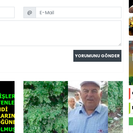
Email
@