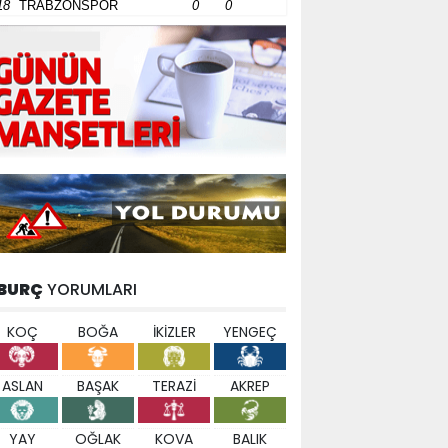
18
TRABZONSPOR
0
0
BURÇ
YORUMLARI
KOÇ
BOĞA
İKİZLER
YENGEÇ
ASLAN
BAŞAK
TERAZİ
AKREP
YAY
OĞLAK
KOVA
BALIK