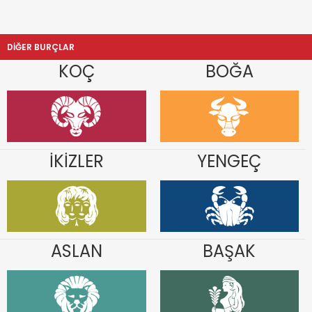
DİĞER BURÇLAR
KOÇ
BOĞA
İKİZLER
YENGEÇ
ASLAN
BAŞAK