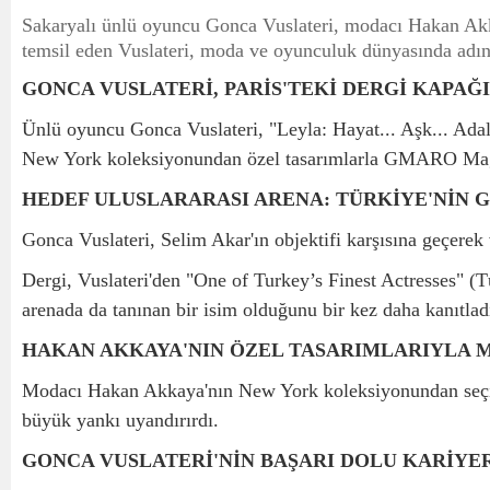
Sakaryalı ünlü oyuncu Gonca Vuslateri, modacı Hakan Akka
temsil eden Vuslateri, moda ve oyunculuk dünyasında adı
GONCA VUSLATERİ, PARİS'TEKİ DERGİ KAPAĞI
Ünlü oyuncu Gonca Vuslateri, "Leyla: Hayat... Aşk... Adale
New York koleksiyonundan özel tasarımlarla GMARO Magazi
HEDEF ULUSLARARASI ARENA: TÜRKİYE'NİN 
Gonca Vuslateri, Selim Akar'ın objektifi karşısına geçerek 
Dergi, Vuslateri'den "One of Turkey’s Finest Actresses" (T
arenada da tanınan bir isim olduğunu bir kez daha kanıtlad
HAKAN AKKAYA'NIN ÖZEL TASARIMLARIYLA 
Modacı Hakan Akkaya'nın New York koleksiyonundan seçilen
büyük yankı uyandırırdı.
GONCA VUSLATERİ'NİN BAŞARI DOLU KARİYE