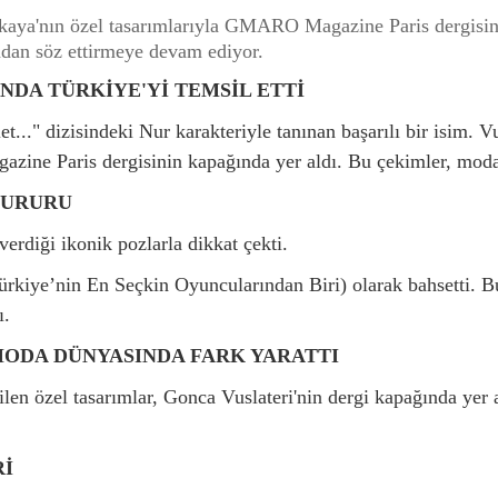
ya'nın özel tasarımlarıyla GMARO Magazine Paris dergisinin 
ndan söz ettirmeye devam ediyor.
NDA TÜRKİYE'Yİ TEMSİL ETTİ
t..." dizisindeki Nur karakteriyle tanınan başarılı bir isim. 
ne Paris dergisinin kapağında yer aldı. Bu çekimler, moda 
GURURU
verdiği ikonik pozlarla dikkat çekti.
ürkiye’nin En Seçkin Oyuncularından Biri) olarak bahsetti. Bu 
ı.
MODA DÜNYASINDA FARK YARATTI
 özel tasarımlar, Gonca Vuslateri'nin dergi kapağında yer a
Rİ