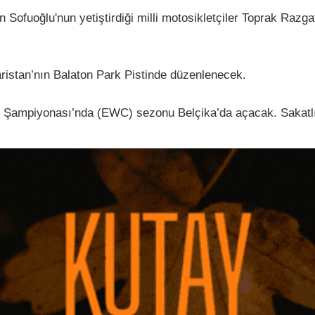
n Sofuoğlu'nun yetiştirdiği milli motosikletçiler Toprak Razga
ristan’nın Balaton Park Pistinde düzenlenecek.
ık Şampiyonası’nda (EWC) sezonu Belçika’da açacak. Sakatlığ