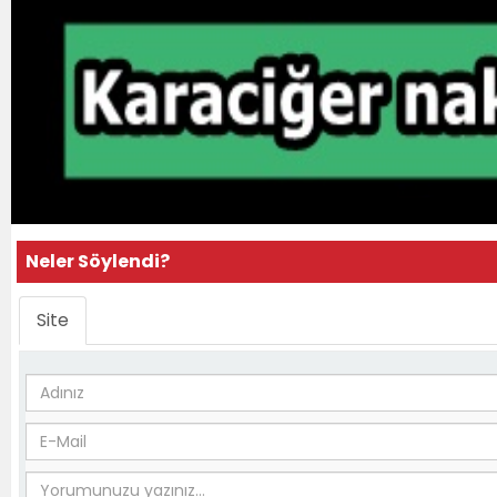
Neler Söylendi?
Site